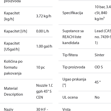
proizvoda
10 bar, 3.4
Specifikacija
cSt, 840
Kapacitet
3.72 kg/h
kg/m³
[kg/h]
Supstance sa
Lead (CA
Kapacitet [l/h]
0.00 L/h
REACH liste
no. 7439-
kandidata
1)
Kapacitet
1.00 gal/h
[USgal/h]
Tip filtera
Sinter
Količina po
Tip proizvoda
OD S
formatu
10 pc
pakovanja
Ugao prskanja
45 °
[°]
Nozzle 1.00
Material
gph 45° S
Description
CEN
UL ocena
No
Naziv
30 H F -
Vrsta