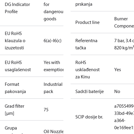
prskanja
DG Indicator
for
Profile
dangerous
goods
Burner
Product line
Compone
EU RoHS
klauzula o
6(a)-I
6(c)
Referentna
7 bar, 3.4 
izuzetosti
tačka
820 kg/m
EU RoHS
Yes with
RoHS
usaglašenost
exemptions
usklađenost
Yes
za Kinu
Format
Industrial
pakovanja
pack
Sadrži baterije
No
Grad filter
a7055499
75
[µm]
33bd-49e
SCIP dosije br.
a364-
0e169ee1
Grupa
Oil Nozzles