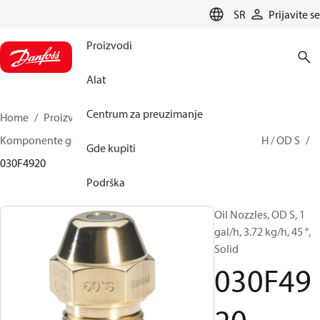
LANGUAGE
SR
Prijavite se
Proizvodi
Alat
Centrum za preuzimanje
Home
Proizvodi
Climate Solutions za grejanje
Komponente gorionika
Uljne mlaznice
OD B / OD H / OD S
Gde kupiti
030F4920
Podrška
Oil Nozzles, OD S, 1
gal/h, 3.72 kg/h, 45 °,
Solid
030F49