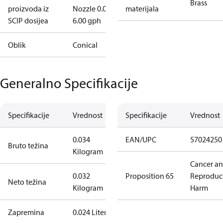
Brass
proizvoda iz
Nozzle 0.00-
materijala
SCIP dosijea
6.00 gph
Oblik
Conical
Generalno Specifikacije
Specifikacije
Vrednost
Specifikacije
Vrednost
0.034
EAN/UPC
57024250
Bruto težina
Kilogram
Cancer a
0.032
Proposition 65
Reproduc
Neto težina
Kilogram
Harm
Zapremina
0.024 Liter