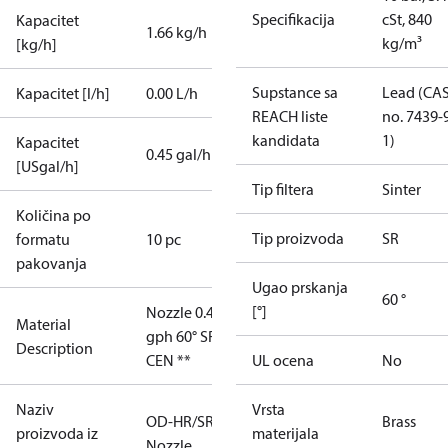
Specifikacija
cSt, 840
Kapacitet
1.66 kg/h
kg/m³
[kg/h]
Supstance sa
Lead (CA
Kapacitet [l/h]
0.00 L/h
REACH liste
no. 7439-
kandidata
1)
Kapacitet
0.45 gal/h
[USgal/h]
Tip filtera
Sinter
Količina po
Tip proizvoda
SR
formatu
10 pc
pakovanja
Ugao prskanja
60 °
[°]
Nozzle 0.45
Material
gph 60° SR
Description
CEN **
UL ocena
No
Naziv
Vrsta
OD-HR/SR
Brass
proizvoda iz
materijala
Nozzle