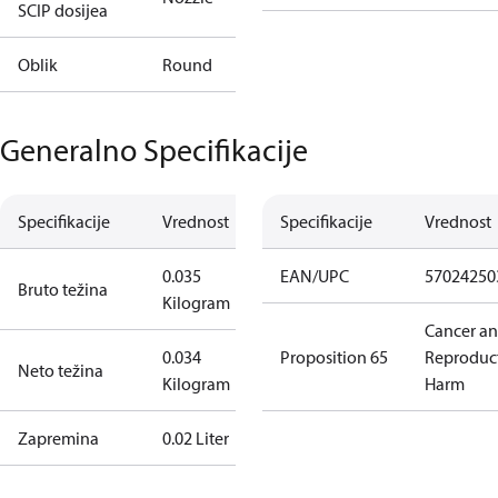
SCIP dosijea
Oblik
Round
Generalno Specifikacije
Specifikacije
Vrednost
Specifikacije
Vrednost
0.035
EAN/UPC
57024250
Bruto težina
Kilogram
Cancer a
0.034
Proposition 65
Reproduc
Neto težina
Kilogram
Harm
Zapremina
0.02 Liter