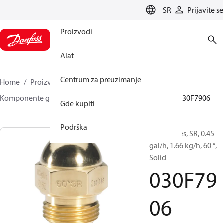
LANGUAGE
SR
Prijavite se
Proizvodi
Alat
Centrum za preuzimanje
Home
Proizvodi
Climate Solutions za grejanje
Komponente gorionika
Uljne mlaznice
HR/SR
030F7906
Gde kupiti
Podrška
Oil Nozzles, SR, 0.45
gal/h, 1.66 kg/h, 60 °,
Solid
030F79
06