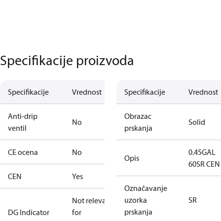
Specifikacije proizvoda
Specifikacije
Vrednost
Specifikacije
Vrednost
Anti-drip
Obrazac
No
Solid
ventil
prskanja
CE ocena
No
0.45GAL
Opis
60SR CEN
CEN
Yes
Označavanje
uzorka
SR
Not relevant
prskanja
DG Indicator
for