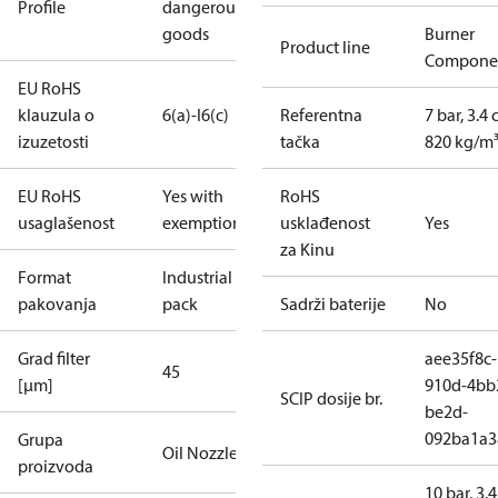
Profile
dangerous
goods
Burner
Product line
Compone
EU RoHS
klauzula o
6(a)-I
6(c)
Referentna
7 bar, 3.4 
izuzetosti
tačka
820 kg/m
EU RoHS
Yes with
RoHS
usaglašenost
exemptions
usklađenost
Yes
za Kinu
Format
Industrial
pakovanja
pack
Sadrži baterije
No
Grad filter
aee35f8c-
45
[µm]
910d-4bb
SCIP dosije br.
be2d-
092ba1a3
Grupa
Oil Nozzles
proizvoda
10 bar, 3.4