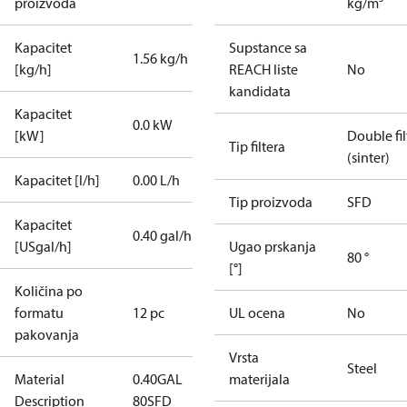
proizvoda
kg/m³
Kapacitet
Supstance sa
1.56 kg/h
[kg/h]
REACH liste
No
kandidata
Kapacitet
0.0 kW
[kW]
Double fil
Tip filtera
(sinter)
Kapacitet [l/h]
0.00 L/h
Tip proizvoda
SFD
Kapacitet
0.40 gal/h
[USgal/h]
Ugao prskanja
80 °
[°]
Količina po
formatu
12 pc
UL ocena
No
pakovanja
Vrsta
Steel
Material
0.40GAL
materijala
Description
80SFD