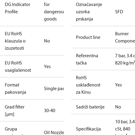
DG Indicator
for
Označavanje
Profile
dangerous
uzorka
SFD
goods
prskanja
EU RoHS
Burner
Product line
klauzula o
No
Compone
izuzetosti
Referentna
7 bar, 3.4 
EU RoHS
tačka
820 kg/m
Yes
usaglašenost
RoHS
Format
usklađenost
Yes
Single pack
pakovanja
za Kinu
Grad filter
Sadrži baterije
No
30-40
[µm]
10 bar, 3.4
Grupa
Specifikacija
cSt, 840
Oil Nozzles