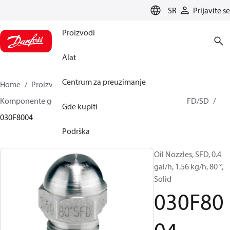
LANGUAGE
SR
Prijavite se
Proizvodi
Alat
Centrum za preuzimanje
Home
Proizvodi
Climate Solutions za grejanje
Komponente gorionika
Uljne mlaznice
HFD/HD, SFD/SD
Gde kupiti
030F8004
Podrška
Oil Nozzles, SFD, 0.4
gal/h, 1.56 kg/h, 80 °,
Solid
030F80