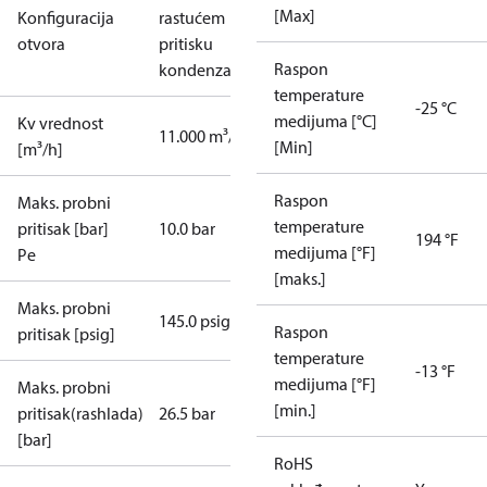
[Max]
Konfiguracija
rastućem
otvora
pritisku
Raspon
kondenzacije
temperature
-25 °C
medijuma [°C]
Kv vrednost
11.000 m³/h
[Min]
[m³/h]
Raspon
Maks. probni
temperature
pritisak [bar]
10.0 bar
194 °F
medijuma [°F]
Pe
[maks.]
Maks. probni
145.0 psig
Raspon
pritisak [psig]
temperature
-13 °F
medijuma [°F]
Maks. probni
[min.]
pritisak(rashlada)
26.5 bar
[bar]
RoHS