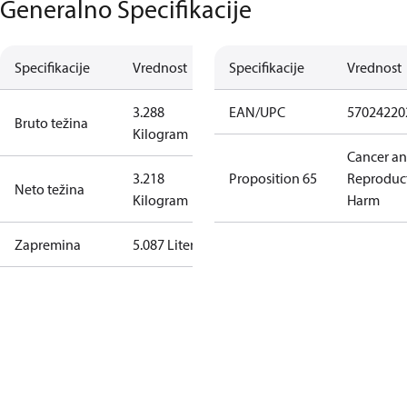
Generalno Specifikacije
Specifikacije
Vrednost
Specifikacije
Vrednost
3.288
EAN/UPC
57024220
Bruto težina
Kilogram
Cancer a
3.218
Proposition 65
Reproduc
Neto težina
Kilogram
Harm
Zapremina
5.087 Liter