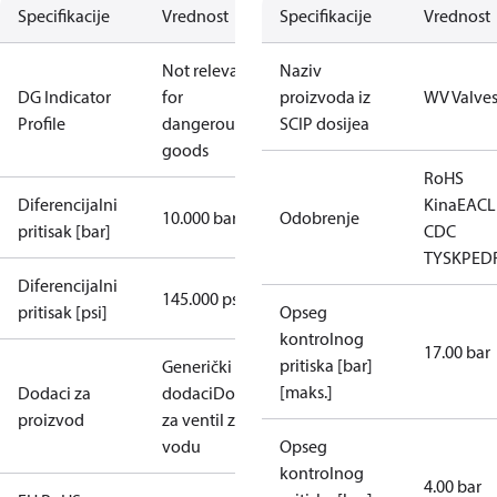
Specifikacije
Vrednost
Specifikacije
Vrednost
Not relevant
Naziv
DG Indicator
for
proizvoda iz
WV Valve
Profile
dangerous
SCIP dosijea
goods
RoHS
Diferencijalni
Kina
EAC
L
10.000 bar
Odobrenje
pritisak [bar]
CDC
TYSK
PED
Diferencijalni
145.000 psi
pritisak [psi]
Opseg
kontrolnog
17.00 bar
pritiska [bar]
Generički
[maks.]
Dodaci za
dodaci
Dodaci
proizvod
za ventil za
vodu
Opseg
kontrolnog
4.00 bar