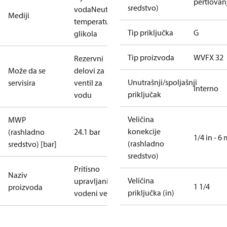
pertlovan
sredstvo)
voda
Neutralna
Mediji
temperatura
Tip priključka
G
glikola
Tip proizvoda
WVFX 32
Rezervni
Može da se
delovi za
Unutrašnji/spoljašnji
servisira
ventil za
Interno
priključak
vodu
Veličina
MWP
konekcije
(rashladno
24.1 bar
1/4 in - 6
(rashladno
sredstvo) [bar]
sredstvo)
Pritisno
Naziv
Veličina
upravljani
1 1/4
proizvoda
priključka (in)
vodeni ventil