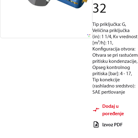
32
Tip priključka: G,
Veličina priključka
(in): 1 1/4, Kv vrednost
[m³/h]: 11,
Konfiguracija otvora:
Otvara se pri rastućem
pritisku kondenzacije,
Opseg kontrolnog
pritiska [bar]: 4 - 17,
Tip konekcije
(rashladno sredstvo):
SAE pertlovanje
Dodaj u
poređenje
Izvoz PDF