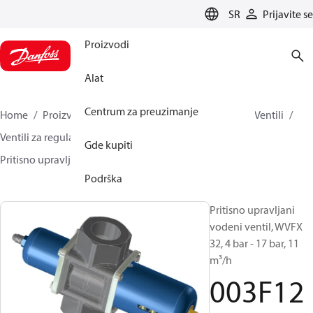
LANGUAGE
SR
Prijavite se
Proizvodi
Alat
Centrum za preuzimanje
Home
Proizvodi
Climate Solutions za hlađenje
Ventili
Ventili za regulaciju protoka vode
Gde kupiti
Pritisno upravljani vodeni ventil
WVFX
003F1232
Podrška
Pritisno upravljani
vodeni ventil, WVFX
32, 4 bar - 17 bar, 11
m³/h
003F12