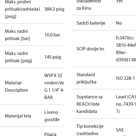
usklađenost
Yes
Maks. probni
za Kinu
pritisak(rashlada)
384.3 psig
[psig]
Sadrži baterije
No
Maks. radni
10.0 bar
fc3470cc-
pritisak [bar]
5810-44ef
SCIP dosije br.
89ac-
Maks. radni
145 psig
d3936138
pritisak [psig]
Standard
WVFX 32
ISO 228-1
priključka
Material
vodeni Ventil
Description
G 1 1/4" 4-17
Supstance sa
Lead (CA
BAR
REACH liste
no. 7439-
kandidata
1)
Liveno
Materijal tela
gvožđe
Tip konekcije
SAE
(rashladno
Pijaća