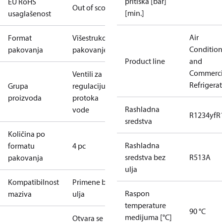
pritiska [bar]
EU RoHS
Out of scope
[min.]
usaglašenost
Air
Format
Višestruko
Conditio
pakovanja
pakovanje
Product line
and
Commerci
Ventili za
Refrigera
Grupa
regulaciju
proizvoda
protoka
Rashladna
vode
R1234yf
R
sredstva
Količina po
Rashladna
formatu
4 pc
sredstva bez
R513A
pakovanja
ulja
Kompatibilnost
Primene bez
Raspon
maziva
ulja
temperature
90 °C
medijuma [°C]
Otvara se pri