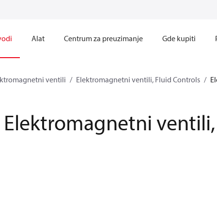
vodi
Alat
Centrum za preuzimanje
Gde kupiti
ktromagnetni ventili
Elektromagnetni ventili, Fluid Controls
El
Elektromagnetni ventili,