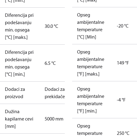
[°C] [min.]
Opseg
Diferencija pri
ambijentalne
podešavanju
-20 °C
30.0 °C
temperature
min. opsega
[°C] [Min]
[°C] [maks.]
Opseg
Diferencija pri
ambijentalne
podešavanju
149 °F
6.5 °C
temperature
min. opsega
[°F] [maks.]
[°C] [min.]
Opseg
Dodaci za
Dodaci za
ambijentalne
proizvod
prekidače
-4 °F
temperature
[°F] [min.]
Dužina
kapilarne cevi
5000 mm
Opseg
[mm]
temperature
250 °C