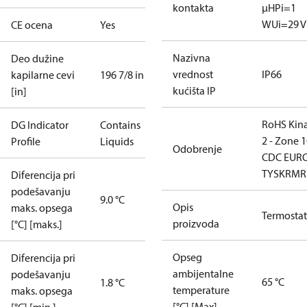
kontakta
μH
Pi=1
W
Ui=29 V
CE ocena
Yes
Nazivna
Deo dužine
vrednost
IP66
kapilarne cevi
196 7/8 in
kućišta IP
[in]
RoHS Kin
DG Indicator
Contains
2 - Zone 1
Profile
Liquids
Odobrenje
CDC EUR
TYSK
RMR
Diferencija pri
podešavanju
9.0 °C
Opis
maks. opsega
Termostat
proizvoda
[°C] [maks.]
Opseg
Diferencija pri
ambijentalne
podešavanju
65 °C
1.8 °C
temperature
maks. opsega
[°C] [Max]