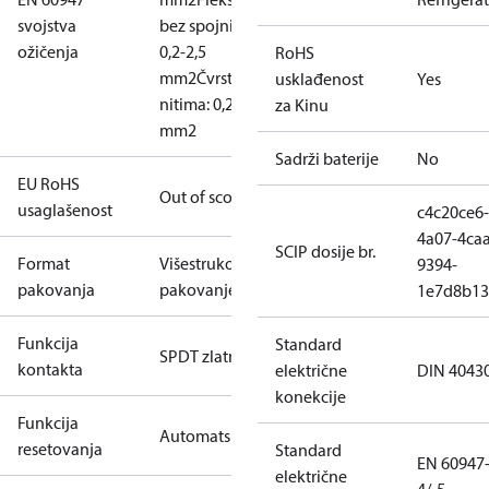
svojstva
bez spojnica:
ožičenja
0,2-2,5
RoHS
mm2
Čvrsto/sa
usklađenost
Yes
nitima: 0,2-2,5
za Kinu
mm2
Sadrži baterije
No
EU RoHS
Out of scope
usaglašenost
c4c20ce6-
4a07-4caa
SCIP dosije br.
Format
Višestruko
9394-
pakovanja
pakovanje
1e7d8b13
Funkcija
Standard
SPDT zlatni
kontakta
električne
DIN 4043
konekcije
Funkcija
Automatski
resetovanja
Standard
EN 60947
električne