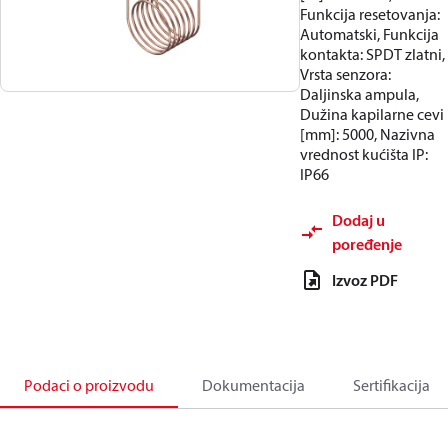
Funkcija resetovanja:
Automatski, Funkcija
kontakta: SPDT zlatni,
Vrsta senzora:
Daljinska ampula,
Dužina kapilarne cevi
[mm]: 5000, Nazivna
vrednost kućišta IP:
IP66
Dodaj u
poređenje
Izvoz PDF
Podaci o proizvodu
Dokumentacija
Sertifikacija