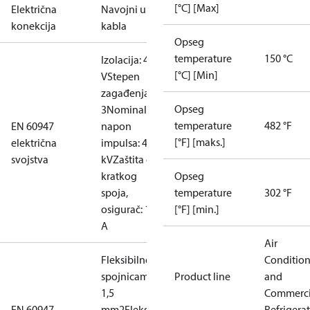
[°C] [Max]
Električna
Navojni ulaz
konekcija
kabla
Opseg
temperature
150 °C
Izolacija: 400
[°C] [Min]
V
Stepen
zagađenja:
Opseg
3
Nominalni
temperature
482 °F
EN 60947
napon
[°F] [maks.]
električna
impulsa: 4
svojstva
kV
Zaštita od
kratkog
Opseg
spoja,
temperature
302 °F
osigurač: 10
[°F] [min.]
A
Air
Fleksibilno, sa
Conditio
spojnicama: 0,2-
Product line
and
1,5
Commerci
EN 60947
mm2
Fleksibilno,
Refrigera