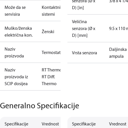
senzora (Ø x
3/8 x 4 1/4
Može da se
Kontaktni
D) [in]
servisira
sistemi
Veličina
Muško/ženska
senzora (Ø x
9.5 x 110
Ženski
električna kon.
D) [mm]
Naziv
Daljinska
Termostat
Vrsta senzora
proizvoda
ampula
Naziv
RT Thermo &
proizvoda iz
RT Diff.
SCIP dosijea
Thermo
Generalno Specifikacije
Specifikacije
Vrednost
Specifikacije
Vrednost