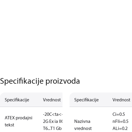
Specifikacije proizvoda
Specifikacije
Vrednost
Specifikacije
Vrednost
-20C<ta<+65C
II
Ci=0.5
ATEX prodajni
2G Ex ia IIC
Nazivna
nF
Ii=0.5
tekst
T6...T1 Gb
vrednost
A
Li=0.2