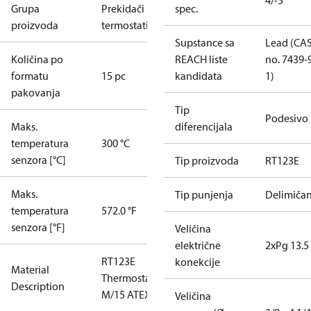
4/-5
Grupa
Prekidači i
spec.
proizvoda
termostati
Supstance sa
Lead (CA
Količina po
REACH liste
no. 7439-
formatu
15 pc
kandidata
1)
pakovanja
Tip
Podesivo
Maks.
diferencijala
temperatura
300 °C
senzora [°C]
Tip proizvoda
RT123E
Maks.
Tip punjenja
Delimiča
temperatura
572.0 °F
senzora [°F]
Veličina
električne
2xPg 13.5
RT123E
konekcije
Material
Thermostat
Description
M/15 ATEX
Veličina