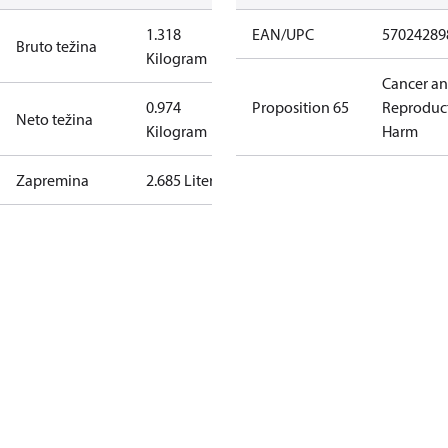
1.318
EAN/UPC
57024289
Bruto težina
Kilogram
Cancer a
0.974
Proposition 65
Reproduc
Neto težina
Kilogram
Harm
Zapremina
2.685 Liter