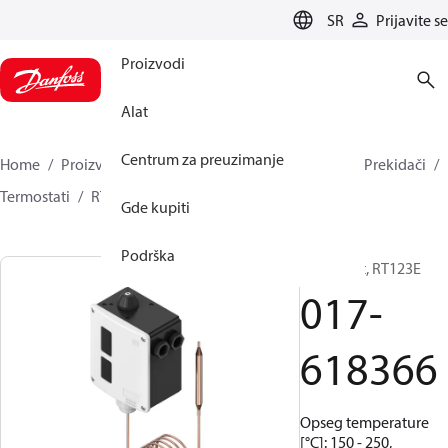
LANGUAGE
SR
Prijavite se
Proizvodi
Alat
Centrum za preuzimanje
Home
Proizvodi
Climate Solutions za hlađenje
Prekidači
Termostati
RT
017-618366
Gde kupiti
Podrška
Termostat, RT123E
017-
618366
Opseg temperature
[°C]: 150 - 250,