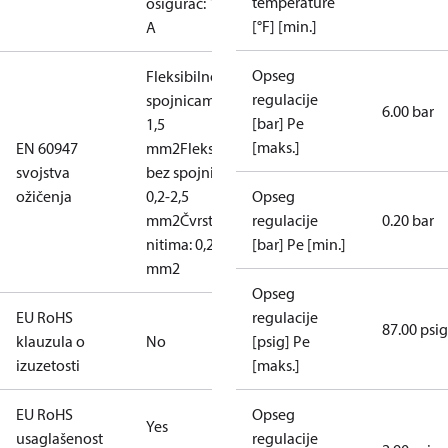
temperature
osigurač: 10
[°F] [min.]
A
Opseg
Fleksibilno, sa
regulacije
spojnicama: 0,2-
6.00 bar
[bar] Pe
1,5
[maks.]
EN 60947
mm2
Fleksibilno,
svojstva
bez spojnica:
ožičenja
0,2-2,5
Opseg
mm2
Čvrsto/sa
regulacije
0.20 bar
nitima: 0,2-2,5
[bar] Pe [min.]
mm2
Opseg
EU RoHS
regulacije
87.00 psig
klauzula o
No
[psig] Pe
izuzetosti
[maks.]
EU RoHS
Opseg
Yes
usaglašenost
regulacije