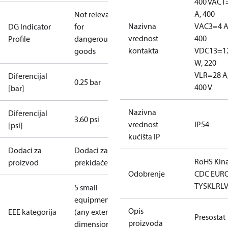
400 V
AC1
A, 400
Not relevant
Nazivna
V
AC3=4 A
DG Indicator
for
vrednost
400
Profile
dangerous
kontakta
V
DC13=1
goods
W, 220
V
LR=28 A
Diferencijal
0.25 bar
400 V
[bar]
Nazivna
Diferencijal
3.60 psi
vrednost
IP54
[psi]
kućišta IP
Dodaci za
Dodaci za
RoHS Kin
proizvod
prekidače
Odobrenje
CDC EUR
TYSK
LR
L
5 small
equipment
Opis
EEE kategorija
(any external
Presostat
proizvoda
dimension <