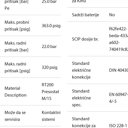
za Kinu
pritisak [bar]
25.0 bar
Pe
Sadrži baterije
No
Maks. probni
363.0 psig
f62fe422-
pritisak [psig]
beda-433
SCIP dosije br.
a602-
Maks. radni
22.0 bar
740419c8
pritisak [bar]
Standard
Maks. radni
320 psig
električne
DIN 4043
pritisak [psig]
konekcije
RT200
Material
Standard
Presostat
EN 60947
Description
električne
M/15
4/-5
spec.
Može da se
Kontaktni
Standard
servisira
sistemi
konekcije za
ISO 228-1