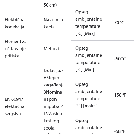
50 cm)
Opseg
ambijentalne
Električna
Navojni ulaz
70 °C
temperature
konekcija
kabla
[°C] [Max]
Element za
Opseg
očitavanje
Mehovi
ambijentalne
pritiska
-50 °C
temperature
[°C] [Min]
Izolacija: 400
V
Stepen
Opseg
zagađenja:
ambijentalne
3
Nominalni
158 °F
temperature
EN 60947
napon
[°F] [maks.]
električna
impulsa: 4
svojstva
kV
Zaštita od
Opseg
kratkog
ambijentalne
spoja,
-58 °F