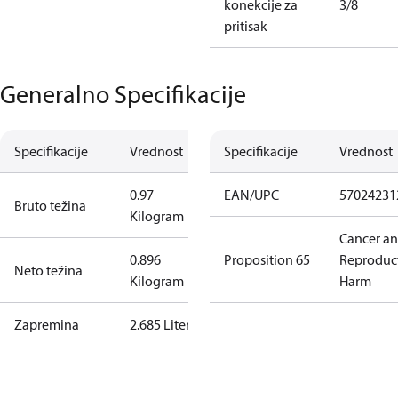
konekcije za
3/8
pritisak
Generalno Specifikacije
Specifikacije
Vrednost
Specifikacije
Vrednost
0.97
EAN/UPC
57024231
Bruto težina
Kilogram
Cancer a
0.896
Proposition 65
Reproduc
Neto težina
Kilogram
Harm
Zapremina
2.685 Liter