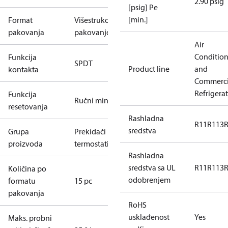
2.90 psig
[psig] Pe
[min.]
Format
Višestruko
pakovanja
pakovanje
Air
Conditio
Funkcija
SPDT
Product line
and
kontakta
Commerci
Refrigera
Funkcija
Ručni min.
resetovanja
Rashladna
R11
R113
sredstva
Grupa
Prekidači i
proizvoda
termostati
Rashladna
sredstva sa UL
R11
R113
Količina po
odobrenjem
formatu
15 pc
pakovanja
RoHS
usklađenost
Yes
Maks. probni