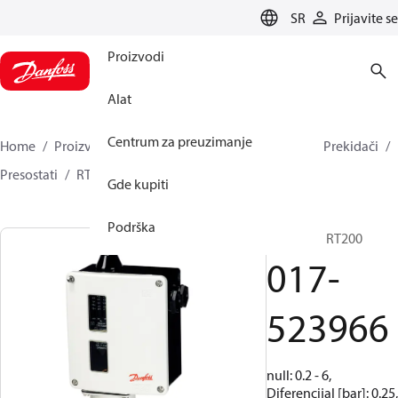
LANGUAGE
SR
Prijavite se
Proizvodi
Alat
Centrum za preuzimanje
Home
Proizvodi
Climate Solutions za hlađenje
Prekidači
Presostati
RT
017-523966
Gde kupiti
Podrška
Presostat, RT200
017-
523966
null: 0.2 - 6,
Diferencijal [bar]: 0.25,