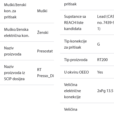
pritisak
Muški/ženski
kon. za
Muški
Supstance sa
Lead (CA
pritisak
REACH liste
no. 7439-
kandidata
1)
Muško/ženska
Ženski
električna kon.
Tip konekcije
G
za pritisak
Naziv
Presostat
proizvoda
Tip proizvoda
RT200
Naziv
RT
U okviru OEEO
Yes
proizvoda iz
Presso_Diff.Presso
SCIP dosijea
Veličina
električne
2xPg 13.5
konekcije
Veličina