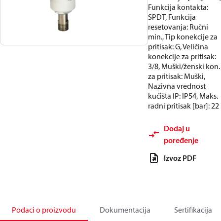
Funkcija kontakta:
SPDT, Funkcija
resetovanja: Ručni
min., Tip konekcije za
pritisak: G, Veličina
konekcije za pritisak:
3/8, Muški/ženski kon.
za pritisak: Muški,
Nazivna vrednost
kućišta IP: IP54, Maks.
radni pritisak [bar]: 22
Dodaj u
poređenje
Izvoz PDF
Podaci o proizvodu
Dokumentacija
Sertifikacija