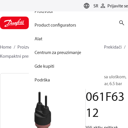
SR
Prijavite se
Proizvodi
Product configurators
Alat
Home
Proizvodi
Climate Solutions za hlađenje
Prekidači
Centrum za preuzimanje
Kompaktni presostati
ACB / CCB
061F6312
Gde kupiti
Presostat sa uloškom,
Podrška
ACB, 8.5 bar, 6.5 bar
061F63
12
Viši aktiv. pritisak