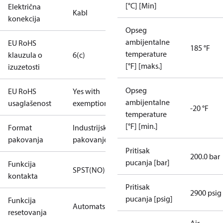
[°C] [Min]
Električna
Kabl
konekcija
Opseg
ambijentalne
EU RoHS
185 °F
temperature
klauzula o
6(c)
[°F] [maks.]
izuzetosti
Opseg
EU RoHS
Yes with
ambijentalne
usaglašenost
exemptions
-20 °F
temperature
[°F] [min.]
Format
Industrijsko
pakovanja
pakovanje
Pritisak
200.0 bar
pucanja [bar]
Funkcija
SPST(NO)
kontakta
Pritisak
2900 psig
pucanja [psig]
Funkcija
Automatski
resetovanja