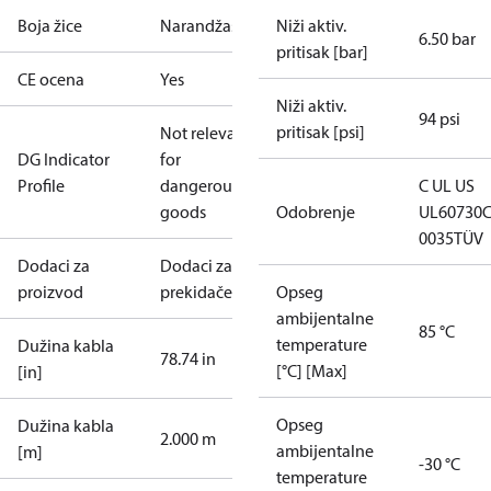
Boja žice
Narandžasta
Niži aktiv.
6.50 bar
pritisak [bar]
CE ocena
Yes
Niži aktiv.
94 psi
pritisak [psi]
Not relevant
DG Indicator
for
Profile
dangerous
C UL US
goods
Odobrenje
UL60730
0035
TÜV
Dodaci za
Dodaci za
proizvod
prekidače
Opseg
ambijentalne
85 °C
temperature
Dužina kabla
78.74 in
[°C] [Max]
[in]
Opseg
Dužina kabla
2.000 m
ambijentalne
[m]
-30 °C
temperature