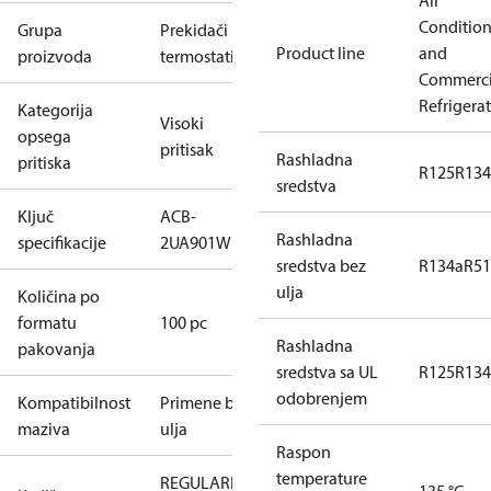
Air
Conditio
Grupa
Prekidači i
Product line
and
proizvoda
termostati
Commerci
Refrigera
Kategorija
Visoki
opsega
pritisak
Rashladna
pritiska
R125
R134
sredstva
Ključ
ACB-
Rashladna
specifikacije
2UA901W
sredstva bez
R134a
R5
ulja
Količina po
formatu
100 pc
Rashladna
pakovanja
sredstva sa UL
R125
R134
odobrenjem
Kompatibilnost
Primene bez
maziva
ulja
Raspon
temperature
REGULARNI