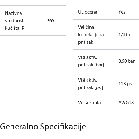
UL ocena
Yes
Nazivna
vrednost
IP65
Veličina
kućišta IP
konekcije za
1/4 in
pritisak
Viši aktiv.
8.50 bar
pritisak [bar]
Viši aktiv.
123 psi
pritisak [psi]
Vrsta kabla
AWG18
Generalno Specifikacije