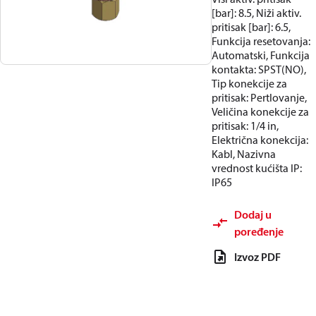
[bar]: 8.5, Niži aktiv.
pritisak [bar]: 6.5,
Funkcija resetovanja:
Automatski, Funkcija
kontakta: SPST(NO),
Tip konekcije za
pritisak: Pertlovanje,
Veličina konekcije za
pritisak: 1/4 in,
Električna konekcija:
Kabl, Nazivna
vrednost kućišta IP:
IP65
Dodaj u
poređenje
Izvoz PDF