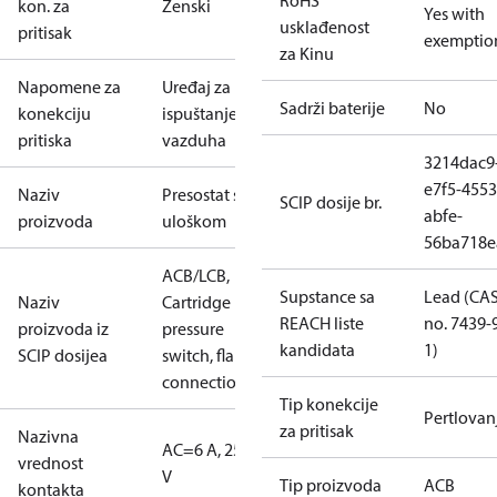
RoHS
kon. za
Ženski
Yes with
usklađenost
pritisak
exemptio
za Kinu
Napomene za
Uređaj za
Sadrži baterije
No
konekciju
ispuštanje
pritiska
vazduha
3214dac9
e7f5-4553
Naziv
Presostat sa
SCIP dosije br.
abfe-
proizvoda
uloškom
56ba718e
ACB/LCB,
Supstance sa
Lead (CA
Naziv
Cartridge
REACH liste
no. 7439-
proizvoda iz
pressure
kandidata
1)
SCIP dosijea
switch, flare
connection
Tip konekcije
Pertlovan
za pritisak
Nazivna
AC=6 A, 250
vrednost
V
Tip proizvoda
ACB
kontakta