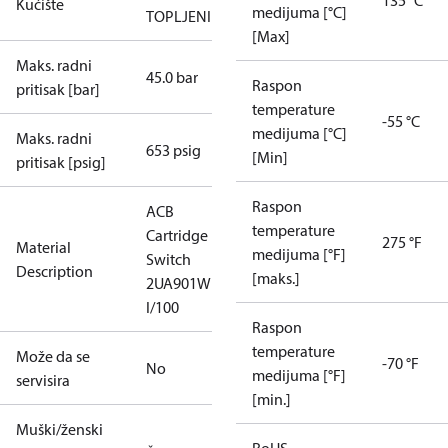
135 °C
Kućište
medijuma [°C]
TOPLJENI
[Max]
Maks. radni
45.0 bar
Raspon
pritisak [bar]
temperature
-55 °C
medijuma [°C]
Maks. radni
653 psig
[Min]
pritisak [psig]
Raspon
ACB
temperature
Cartridge
275 °F
Material
medijuma [°F]
Switch
Description
[maks.]
2UA901W
I/100
Raspon
temperature
Može da se
-70 °F
No
medijuma [°F]
servisira
[min.]
Muški/ženski