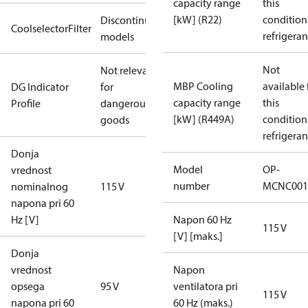
capacity range
this
[kW] (R22)
condition
Discontinued
CoolselectorFilter
refrigeran
models
Not
Not relevant
MBP Cooling
available 
DG Indicator
for
capacity range
this
Profile
dangerous
[kW] (R449A)
condition
goods
refrigeran
Donja
Model
OP-
vrednost
number
MCNC001
nominalnog
115 V
napona pri 60
Hz [V]
Napon 60 Hz
115 V
[V] [maks.]
Donja
vrednost
Napon
opsega
95 V
ventilatora pri
115 V
napona pri 60
60 Hz (maks.)