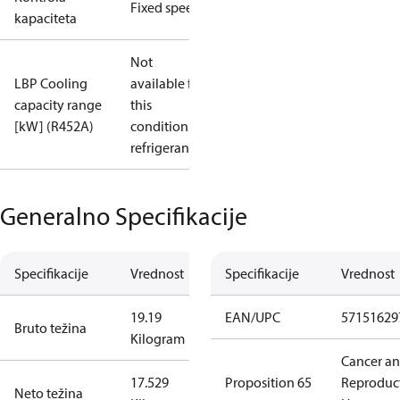
Fixed speed
kapaciteta
Not
LBP Cooling
available for
capacity range
this
[kW] (R452A)
condition /
refrigerant
Generalno Specifikacije
Specifikacije
Vrednost
Specifikacije
Vrednost
19.19
EAN/UPC
57151629
Bruto težina
Kilogram
Cancer a
17.529
Proposition 65
Reproduc
Neto težina