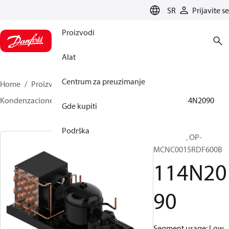
LANGUAGE
SR
Prijavite se
Proizvodi
Alat
Centrum za preuzimanje
Home
Proizvodi
Climate Solutions za hlađenje
Kondenzacione jedinice
Optyma™
Optyma™
114N2090
Gde kupiti
Podrška
Optyma™, OP-
MCNC0015RDF600B​
114N20
90
Segment usage: Low