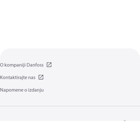
O kompaniji Danfoss
Kontaktirajte nas
Napomene o izdanju
Politika privatnosti
Uslovi korišćenja
Opšte informacije
Kolačići