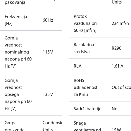
Units
pakovanja
Protok
Frekvencija
60 Hz
vazduha pri
234 m³/h
[Hz]
60Hz [m³/h]
Gornja
Rashladna
vrednost
R290
sredstva
nominalnog
115 V
napona pri 60
Hz [V]
RLA
1.61 A
Gornja
RoHS
vrednost
usklađenost
Out of sc
opsega
135 V
za Kinu
napona pri 60
Hz [V]
Sadrži baterije
No
Grupa
Condensing
Snaga
proizvoda
Units
ventilatora pri
15 W