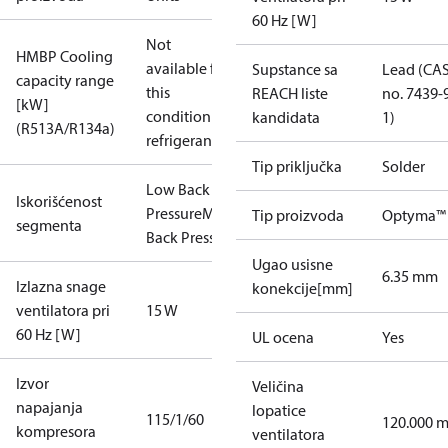
60 Hz [W]
Not
HMBP Cooling
available for
Supstance sa
Lead (CA
capacity range
this
REACH liste
no. 7439-
[kW]
condition /
kandidata
1)
(R513A/R134a)
refrigerant
Tip priključka
Solder
Low Back
Iskorišćenost
Pressure
Medium
Tip proizvoda
Optyma™
segmenta
Back Pressure
Ugao usisne
6.35 mm
Izlazna snage
konekcije[mm]
ventilatora pri
15 W
60 Hz [W]
UL ocena
Yes
Izvor
Veličina
napajanja
lopatice
115/1/60
120.000 
kompresora
ventilatora