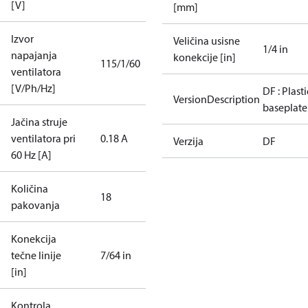
[V]
[mm]
Izvor
Veličina usisne
1/4 in
napajanja
konekcije [in]
115/1/60
ventilatora
[V/Ph/Hz]
DF : Plasti
VersionDescription
baseplate
Jačina struje
ventilatora pri
0.18 A
Verzija
DF
60 Hz [A]
Količina
18
pakovanja
Konekcija
tečne linije
7/64 in
[in]
Kontrola