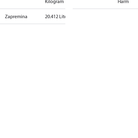
Kilogram
Harm
Zapremina
20.412 Liter