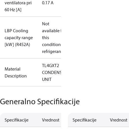
ventilatora pri
0.17 A
60 Hz [A]
Not
LBP Cooling
available for
capacity range
this
[kW] (R452A)
condition /
refrigerant
TL4GXT2
Material
CONDENS.
Description
UNIT
Generalno Specifikacije
Specifikacije
Vrednost
Specifikacije
Vrednost