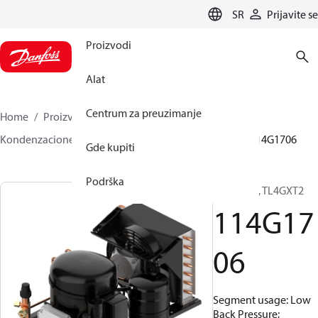
LANGUAGE
SR
Prijavite se
Proizvodi
Alat
Centrum za preuzimanje
Home
Proizvodi
Climate Solutions za hlađenje
Kondenzacione jedinice
Optyma™
Optyma™
114G1706
Gde kupiti
Podrška
Optyma™, TL4GXT2
114G17
06
Segment usage: Low
Back Pressure;