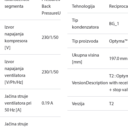
segmenta
Back
Tehnologija
Reciproca
Pressure
Universal
Tip
BG_1
Izvor
kondenzatora
napajanja
230/1/50
kompresora
Tip proizvoda
Optyma™ 
[V]
Ukupna visina
197.0 mm
Izvor
[mm]
napajanja
230/1/50
ventilatora
T2 : Opty
[V/Ph/Hz]
VersionDescription
with rece
+ stop va
Jačina struje
ventilatora pri
0.19 A
Verzija
T2
50 Hz [A]
Jačina struje