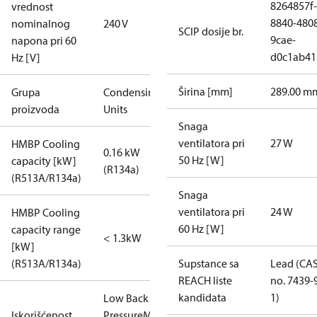
8264857f-
vrednost
8840-480
nominalnog
240 V
SCIP dosije br.
9cae-
napona pri 60
d0c1ab41
Hz [V]
Širina [mm]
289.00 m
Grupa
Condensing
proizvoda
Units
Snaga
ventilatora pri
27 W
HMBP Cooling
0.16 kW
50 Hz [W]
capacity [kW]
(R134a)
(R513A/R134a)
Snaga
ventilatora pri
24 W
HMBP Cooling
60 Hz [W]
capacity range
< 1.3kW
[kW]
(R513A/R134a)
Supstance sa
Lead (CA
REACH liste
no. 7439-
kandidata
1)
Low Back
Iskorišćenost
Pressure
Medium