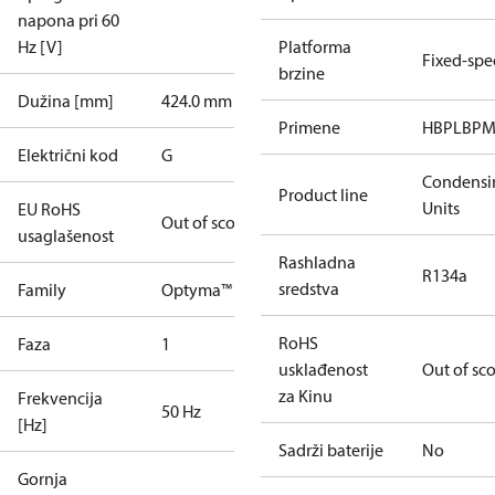
napona pri 60
Hz [V]
Platforma
Fixed-sp
brzine
Dužina [mm]
424.0 mm
Primene
HBP
LBP
M
Električni kod
G
Condensi
Product line
Units
EU RoHS
Out of scope
usaglašenost
Rashladna
R134a
sredstva
Family
Optyma™
RoHS
Faza
1
usklađenost
Out of sc
za Kinu
Frekvencija
50 Hz
[Hz]
Sadrži baterije
No
Gornja