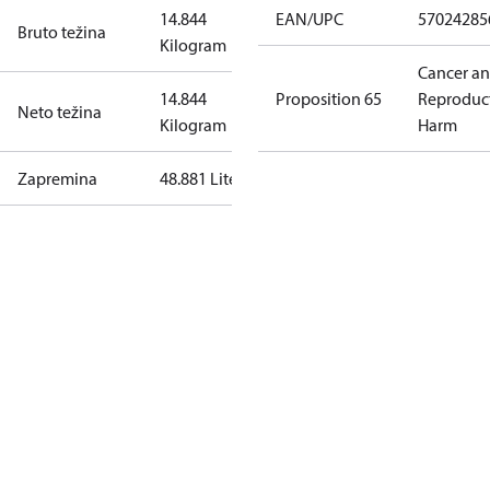
14.844
EAN/UPC
57024285
Bruto težina
Kilogram
Cancer a
14.844
Proposition 65
Reproduc
Neto težina
Kilogram
Harm
Zapremina
48.881 Liter