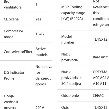
Not
Broj
1
MBP Cooling
available 
ventilatora
capacity range
this
[kW] (R449A)
condition
CE ocena
Yes
refrigeran
Compressor
TL4G
Model
model
TL4GXT2
number
Active
CoolselectorFilter
Naziv
models
Bare unit
proizvoda
Not relevant
Naziv
OPTYMA
DG Indicator
for
proizvoda iz
A00 A04 
Profile
dangerous
SCIP dosijea
A10 A11
goods
Odobrenje
CE
EAC
Donja
vrednost
Opis
TL4GXT2
opsega
220 V