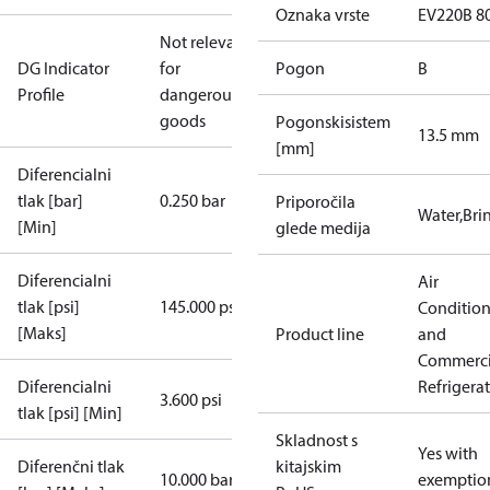
Oznaka vrste
EV220B 8
Not relevant
DG Indicator
for
Pogon
B
Profile
dangerous
goods
Pogonskisistem
13.5 mm
[mm]
Diferencialni
tlak [bar]
0.250 bar
Priporočila
Water,Brin
[Min]
glede medija
Diferencialni
Air
tlak [psi]
145.000 psi
Conditio
[Maks]
Product line
and
Commerci
Diferencialni
Refrigera
3.600 psi
tlak [psi] [Min]
Skladnost s
Yes with
Diferenčni tlak
kitajskim
10.000 bar
exemptio