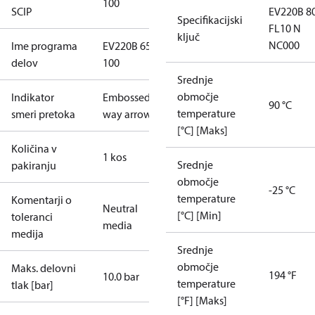
100
SCIP
EV220B 8
Specifikacijski
FL10 N
ključ
NC000
Ime programa
EV220B 65 -
delov
100
Srednje
območje
Indikator
Embossed 1-
90 °C
temperature
smeri pretoka
way arrow
[°C] [Maks]
Količina v
1 kos
Srednje
pakiranju
območje
-25 °C
temperature
Komentarji o
Neutral
[°C] [Min]
toleranci
media
medija
Srednje
območje
Maks. delovni
194 °F
10.0 bar
temperature
tlak [bar]
[°F] [Maks]