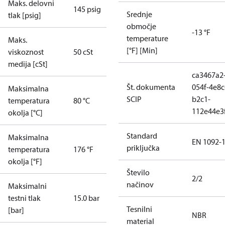
Maks. delovni
145 psig
Srednje
tlak [psig]
območje
-13 °F
temperature
Maks.
[°F] [Min]
viskoznost
50 cSt
medija [cSt]
ca3467a2
Št. dokumenta
054f-4e8c
Maksimalna
SCIP
b2c1-
temperatura
80 °C
112e44e3
okolja [°C]
Standard
Maksimalna
EN 1092-
priključka
temperatura
176 °F
okolja [°F]
Število
2/2
načinov
Maksimalni
testni tlak
15.0 bar
Tesnilni
[bar]
NBR
material