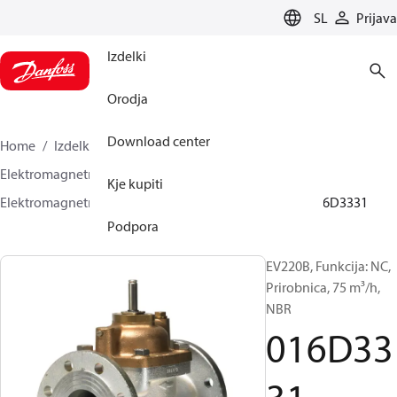
LANGUAGE
SL
Prijava
Izdelki
Orodja
Download center
Home
Izdelki
Climate Solutions za ogrevanje
Elektromagnetni ventili, Fluid Controls
Kje kupiti
Elektromagnetni ventili, Fluid Controls
EV220B
016D3331
Podpora
EV220B, Funkcija: NC,
Prirobnica, 75 m³/h,
NBR
016D33