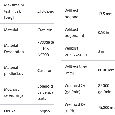
Maksimalni
Velikost
testni tlak
218.0 psig
13.5 mm
pogona
[psig]
Velikost
Material
Cast iron
0.53 in
pogona[in]
EV220B 80CI
Material
Velikost
FL 10N
3 in
Description
priključka [in]
NC000
Velikost šobe
Material
80.00 mm
Cast iron
[mm]
priključkov
Vrednost Cv
87.000
Solenoid
Možnost
[gal/min]
gal/min
valve spare
servisiranja
parts
Vrednost Kv
75.000 m³
[m³/h]
Oblika
Enojno