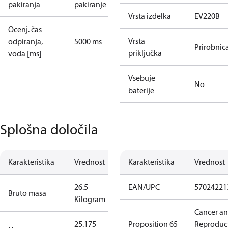
pakiranja
pakiranje
Vrsta izdelka
EV220B
Ocenj. čas
Vrsta
odpiranja,
5000 ms
Prirobnic
priključka
voda [ms]
Vsebuje
No
baterije
Splošna določila
Karakteristika
Vrednost
Karakteristika
Vrednost
26.5
EAN/UPC
57024221
Bruto masa
Kilogram
Cancer a
25.175
Proposition 65
Reproduc