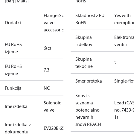
[bar] [Maks]
RoHS
Flanges
Solenoid
Skladnost z EU
Yes with
Dodatki
valve
RoHS
exemptio
accessories
Skupina
Elektrom
EU RoHS
izdelkov
ventili
6(c)
izjeme
Skupina
2
EU RoHS
tekočine
7.3
izjeme
Smer pretoka
Single-fl
Funkcija
NC
Snovi s
Solenoid
seznama
Lead (CA
Ime izdelka
valve
potencialno
no. 7439-
nevarnih
1)
snovi REACH
Ime izdelka v
EV220B 65-
dokumentu