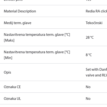
Material Description
Redia RA cli
Medij term. glave
Tekočinski
Nastavitvena temperatura term. glave [°C]
28 °C
[Maks]
Nastavitvena temperatura term. glave [°C]
8 °C
[Min]
Set with Danf
Opis
valve and RLV
Oznaka CE
No
Oznaka UL
No