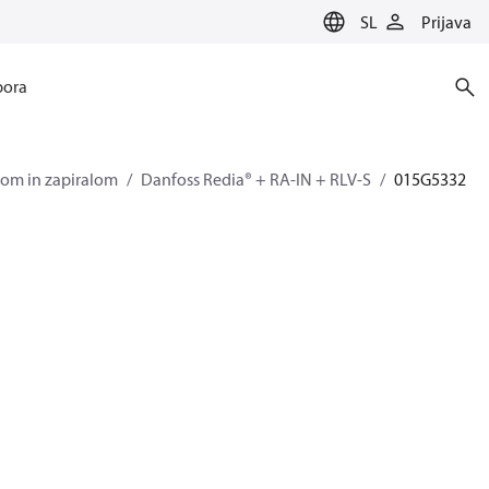
SL
Prijava
ora
ilom in zapiralom
Danfoss Redia® + RA-IN + RLV-S
015G5332