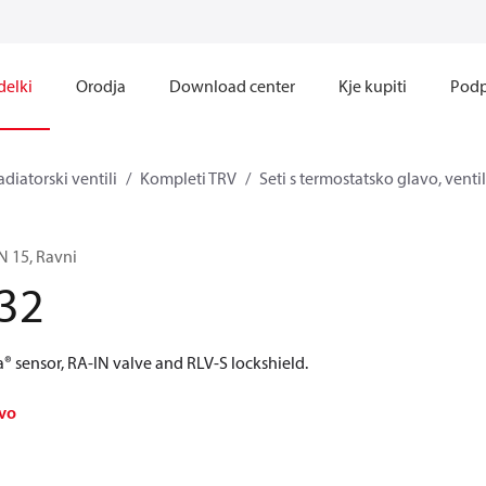
delki
Orodja
Download center
Kje kupiti
Podp
adiatorski ventili
Kompleti TRV
Seti s termostatsko glavo, vent
N 15, Ravni
32
® sensor, RA-IN valve and RLV-S lockshield.
avo