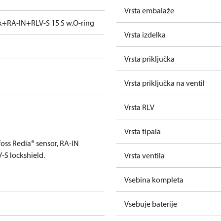
Vrsta embalaže
ck+RA-IN+RLV-S 15 S w.O-ring
Vrsta izdelka
Vrsta priključka
Vrsta priključka na ventil
Vrsta RLV
Vrsta tipala
oss Redia® sensor, RA-IN
-S lockshield.
Vrsta ventila
Vsebina kompleta
Vsebuje baterije