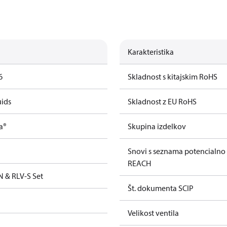
Karakteristika
6
Skladnost s kitajskim RoHS
uids
Skladnost z EU RoHS
a®
Skupina izdelkov
Snovi s seznama potencialno
REACH
N & RLV-S Set
Št. dokumenta SCIP
Velikost ventila