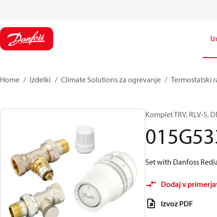
Iz
Home
Izdelki
Climate Solutions za ogrevanje
Termostatski r
Komplet TRV, RLV-S, D
015G53
Set with Danfoss Redia
Dodaj v primerj
Izvoz PDF