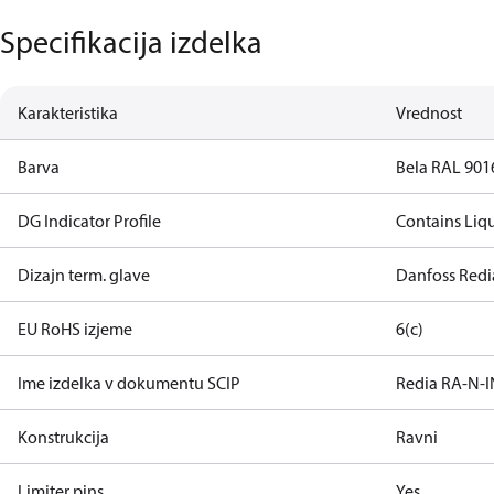
Specifikacija izdelka
Karakteristika
Vrednost
Barva
Bela RAL 901
DG Indicator Profile
Contains Liq
Dizajn term. glave
Danfoss Redi
EU RoHS izjeme
6(c)
Ime izdelka v dokumentu SCIP
Redia RA-N-I
Konstrukcija
Ravni
Limiter pins
Yes