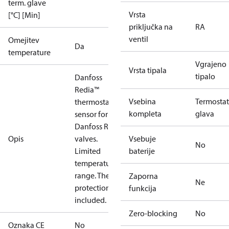
term. glave
Vrsta
[°C] [Min]
priključka na
RA
ventil
Omejitev
Da
temperature
Vgrajeno
Vrsta tipala
tipalo
Danfoss
Redia™
Vsebina
Termostat
thermostatic
kompleta
glava
sensor for for
Danfoss RA
Opis
valves.
Vsebuje
No
Limited
baterije
temperature
range. Theft
Zaporna
Ne
protection
funkcija
included.
Zero-blocking
No
Oznaka CE
No