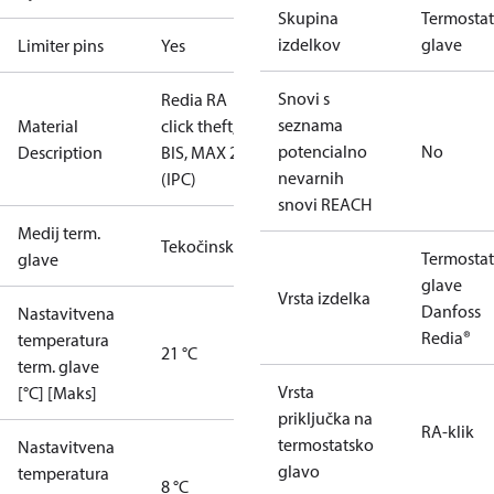
Skupina
Termostat
izdelkov
glave
Limiter pins
Yes
Snovi s
Redia RA
seznama
Material
click theft,
potencialno
No
Description
BIS, MAX 21°
nevarnih
(IPC)
snovi REACH
Medij term.
Tekočinski
Termostat
glave
glave
Vrsta izdelka
Danfoss
Nastavitvena
Redia®
temperatura
21 °C
term. glave
Vrsta
[°C] [Maks]
priključka na
RA-klik
termostatsko
Nastavitvena
glavo
temperatura
8 °C