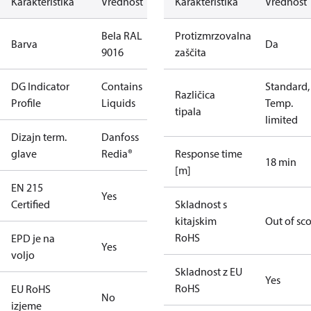
Karakteristika
Vrednost
Karakteristika
Vrednost
Bela RAL
Protizmrzovalna
Barva
Da
9016
zaščita
DG Indicator
Contains
Standard,
Različica
Profile
Liquids
Temp.
tipala
limited
Dizajn term.
Danfoss
glave
Redia®
Response time
18 min
[m]
EN 215
Yes
Certified
Skladnost s
kitajskim
Out of sc
RoHS
EPD je na
Yes
voljo
Skladnost z EU
Yes
RoHS
EU RoHS
No
izjeme