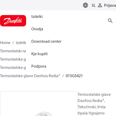
LANGUAGE
SL
Prijava
Izdelki
Orodja
Download center
Home
Izdelki
Climate Solutions za ogrevanje
Termostatski radiatorski ventili
Termostatske glave
Kje kupiti
Termostatske glave brez pomožne energije
Podpora
Termostatske glave za Danfossove RA ventile
Termostatske glave Danfoss Redia®
015G5421
Termostatske glave
Danfoss Redia®,
Tekočinski, Vrsta
tipala: Vgrajeno