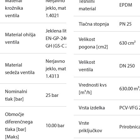
Material
Nerjavno
Tesnilni
EPDM
krožnika
jeklo, mat. št.
material
ventila
1.4021
Tlačna stopnja
PN 25
Jeklena litina
Material ohišja
EN-GP-240-
Velikost
ventila
630 cm²
GH (GS-C 25)
pogona [cm2]
Nerjavno
Velikost
Material
DN 250
jeklo, mat. št.
ventila
sedeža ventila
1.4313
Vrednosti kvs
630.00 m³
Nominalni
[m³/h]
25 bar
tlak [bar]
Vrsta izdelka
PCV-VFG 
Območje
diferenčnega
Vrste
10.00 bar
Prirobnic
tlaka [bar]
priključkov
[Maks]