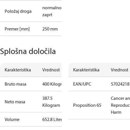
normalno
Položaj droga
zaprt
Premer [mm]
250 mm
Splošna določila
Karakteristika
Vrednost
Karakteristika
Vrednost
Bruto masa
400 Kilogram
EAN/UPC
57024218
387.5
Cancer a
Neto masa
Kilogram
Proposition 65
Reproduc
Harm
Volume
652.8 Liter