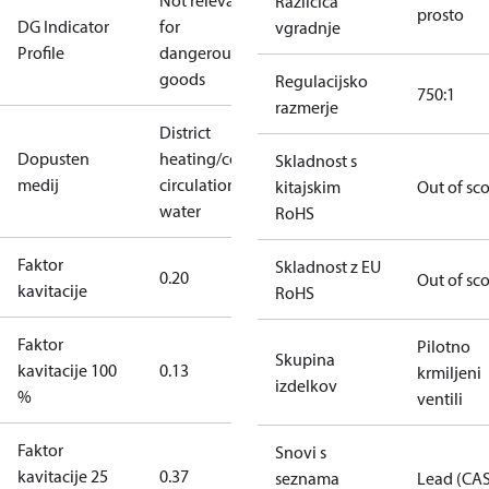
Not relevant
Različica
prosto
DG Indicator
for
vgradnje
Profile
dangerous
goods
Regulacijsko
750:1
razmerje
District
Dopusten
heating/cooling
Skladnost s
medij
circulation
kitajskim
Out of sc
water
RoHS
Faktor
Skladnost z EU
0.20
Out of sc
kavitacije
RoHS
Faktor
Pilotno
Skupina
kavitacije 100
0.13
krmiljeni
izdelkov
%
ventili
Faktor
Snovi s
kavitacije 25
0.37
seznama
Lead (CA