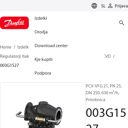
LANGUAGE
SL
Prijava
Izdelki
Orodja
Download center
Home
Izdelki
Climate Solutions za ogrevanje
Regulatorji tlaka in pretoka
Pilot control valves
PCVD
Kje kupiti
003G1527
Podpora
PCV-VFG 21, PN 25,
DN 250, 630 m³/h,
Prirobnica
003G15