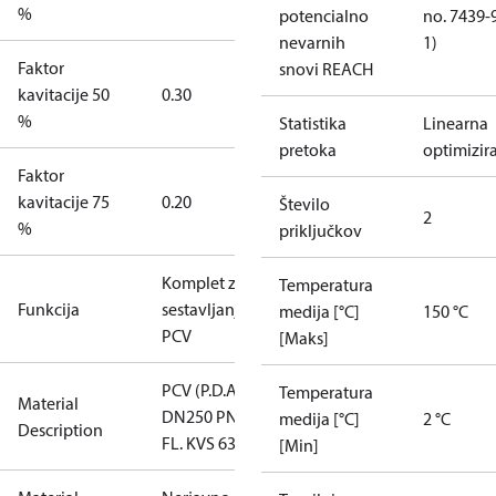
%
potencialno
no. 7439-
nevarnih
1)
Faktor
snovi REACH
kavitacije 50
0.30
%
Statistika
Linearna
pretoka
optimizir
Faktor
kavitacije 75
0.20
Število
2
%
priključkov
Komplet za
Temperatura
Funkcija
sestavljanje
medija [°C]
150 °C
PCV
[Maks]
PCV (P.D.A.T)
Temperatura
Material
DN250 PN25
medija [°C]
2 °C
Description
FL. KVS 630
[Min]