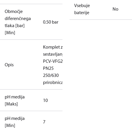
Vsebuje
No
Območje
baterije
diferenčnega
0.50 bar
tlaka [bar]
[Min]
Komplet za
sestavljanje
PCV-VFG21
Opis
PN25
250/630
prirobnica
pH medija
10
[Maks]
pH medija
7
[Min]