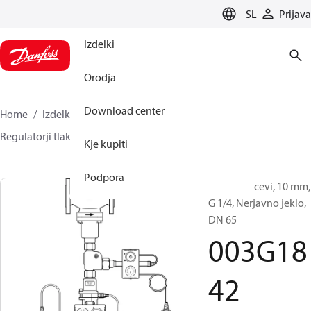
LANGUAGE
SL
Prijava
Izdelki
Orodja
Download center
Home
Izdelki
Climate Solutions za ogrevanje
Regulatorji tlaka in pretoka
Dodatki
003G1842
Kje kupiti
Podpora
Impulzne cevi, 10 mm,
G 1/4, Nerjavno jeklo,
DN 65
003G18
42