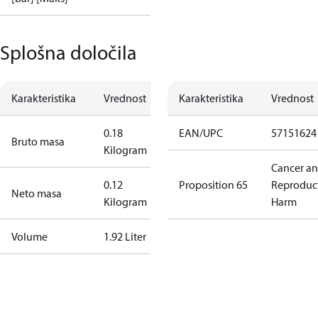
Splošna določila
Karakteristika
Vrednost
Karakteristika
Vrednost
0.18
EAN/UPC
57151624
Bruto masa
Kilogram
Cancer a
0.12
Proposition 65
Reproduc
Neto masa
Kilogram
Harm
Volume
1.92 Liter