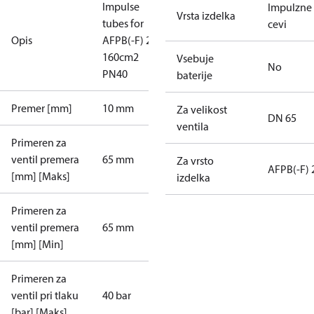
Impulse
Impulzne
Vrsta izdelka
tubes for
cevi
Opis
AFPB(-F) 2
160cm2
Vsebuje
No
PN40
baterije
Premer [mm]
10 mm
Za velikost
DN 65
ventila
Primeren za
ventil premera
65 mm
Za vrsto
AFPB(-F) 
[mm] [Maks]
izdelka
Primeren za
ventil premera
65 mm
[mm] [Min]
Primeren za
ventil pri tlaku
40 bar
[bar] [Maks]