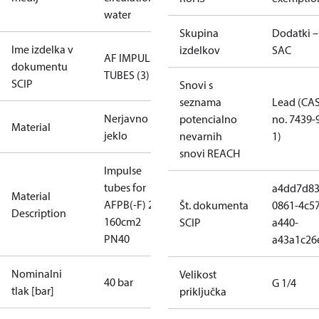
water
Skupina
Dodatki –
Ime izdelka v
izdelkov
SAC
AF IMPULSE
dokumentu
TUBES (3)
SCIP
Snovi s
seznama
Lead (CA
Nerjavno
potencialno
no. 7439-
Material
jeklo
nevarnih
1)
snovi REACH
Impulse
tubes for
a4dd7d83
Material
AFPB(-F) 2
Št. dokumenta
0861-4c57
Description
160cm2
SCIP
a440-
PN40
a43a1c26
Nominalni
Velikost
40 bar
G 1/4
tlak [bar]
priključka