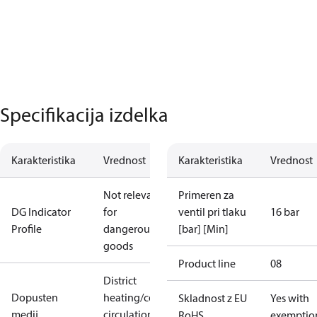
Specifikacija izdelka
Karakteristika
Vrednost
Karakteristika
Vrednost
Not relevant
Primeren za
DG Indicator
for
ventil pri tlaku
16 bar
Profile
dangerous
[bar] [Min]
goods
Product line
08
District
Dopusten
heating/cooling
Skladnost z EU
Yes with
medij
circulation
RoHS
exemptio