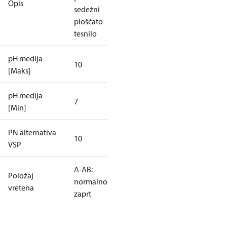
Opis
sedežni
ploščato
tesnilo
pH medija
10
[Maks]
pH medija
7
[Min]
PN alternativa
10
VSP
A-AB:
Položaj
normalno
vretena
zaprt