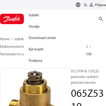
LANGUAGE
SL
Prijava
Izdelki
Orodja
Download center
Home
Izdelki
Climate Solutions za ogrevanje
Elektromotorni regulacijski ventili
Regulacijski ventili
Kje kupiti
Terminalni in conski ventili
VZ 2/ VZ 3/ VZ 4
065Z5310
Podpora
VZ 2 PN16 15/0,25
prehodni sedežni
ploščato tesnilo
065Z53