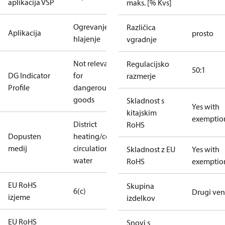
aplikacija VSP
maks. [% Kvs]
Ogrevanje in
Različica
Aplikacija
prosto
hlajenje
vgradnje
Not relevant
Regulacijsko
50:1
DG Indicator
for
razmerje
Profile
dangerous
goods
Skladnost s
Yes with
kitajskim
exemptio
District
RoHS
Dopusten
heating/cooling
medij
circulation
Skladnost z EU
Yes with
water
RoHS
exemptio
EU RoHS
Skupina
6(c)
Drugi vent
izjeme
izdelkov
EU RoHS
Snovi s