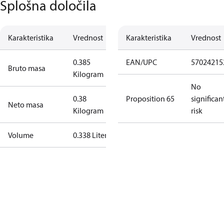
Splošna določila
Karakteristika
Vrednost
Karakteristika
Vrednost
0.385
EAN/UPC
57024215
Bruto masa
Kilogram
No
0.38
Proposition 65
significan
Neto masa
Kilogram
risk
Volume
0.338 Liter