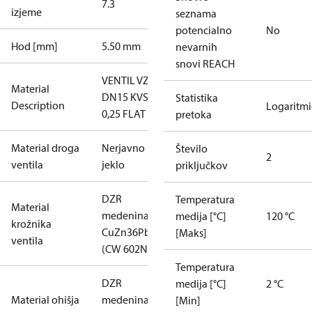
7.3
izjeme
seznama
potencialno
No
Hod [mm]
5.50 mm
nevarnih
snovi REACH
VENTIL VZ2
Material
DN15 KVS
Statistika
Description
Logaritm
0,25 FLAT
pretoka
Material droga
Nerjavno
Število
2
ventila
jeklo
priključkov
DZR
Temperatura
Material
medenina
medija [°C]
120 °C
krožnika
CuZn36Pb2AS
[Maks]
ventila
(CW 602N)
Temperatura
DZR
medija [°C]
2 °C
Material ohišja
medenina
[Min]