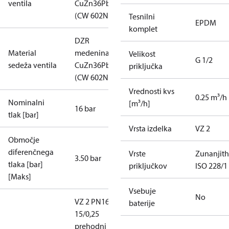
ventila
CuZn36Pb2AS
(CW 602N)
Tesnilni
EPDM
komplet
DZR
Material
medenina
Velikost
G 1/2
sedeža ventila
CuZn36Pb2AS
priključka
(CW 602N)
Vrednosti kvs
0.25 m³/h
Nominalni
[m³/h]
16 bar
tlak [bar]
Vrsta izdelka
VZ 2
Območje
diferenčnega
Vrste
Zunanjit
3.50 bar
tlaka [bar]
priključkov
ISO 228/1
[Maks]
Vsebuje
No
VZ 2 PN16
baterije
15/0,25
prehodni