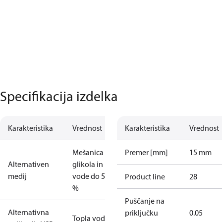
Specifikacija izdelka
Karakteristika
Vrednost
Karakteristika
Vrednost
Mešanica
Premer [mm]
15 mm
Alternativen
glikola in
medij
vode do 50
Product line
28
%
Puščanje na
Alternativna
priključku
0.05
Topla voda