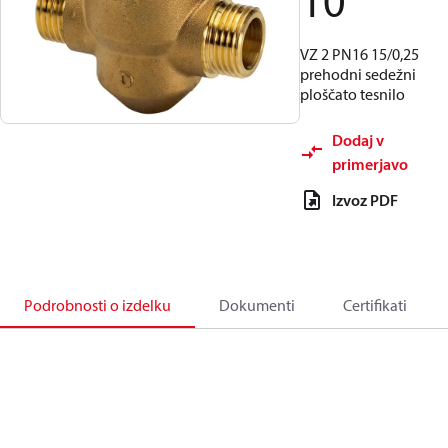
10
VZ 2 PN16 15/0,25
prehodni sedežni
ploščato tesnilo
Dodaj v
primerjavo
Izvoz PDF
Podrobnosti o izdelku
Dokumenti
Certifikati