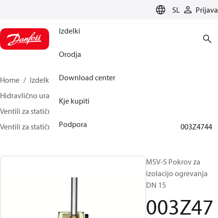
LANGUAGE
SL
Prijava
Izdelki
Orodja
Download center
Home
Izdelki
Climate Solutions za ogrevanje
Hidravlično uravnoteženje in regulacija
Kje kupiti
Ventili za statično hidravlično uravnoteženje
Podpora
Ventili za statično hidravlično uravnoteženje dodatki
003Z4744
MSV-S Pokrov za
izolacijo ogrevanja
DN 15
003Z47