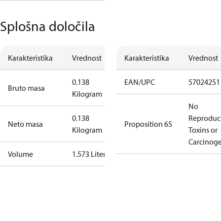
Splošna določila
Karakteristika
Vrednost
Karakteristika
Vrednost
0.138
EAN/UPC
57024251
Bruto masa
Kilogram
No
0.138
Reproduc
Neto masa
Proposition 65
Kilogram
Toxins or
Carcinog
Volume
1.573 Liter