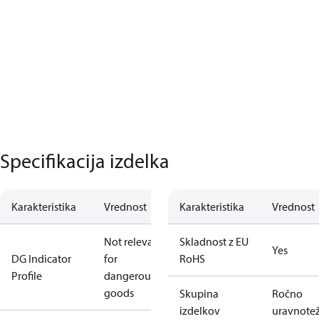
Specifikacija izdelka
Karakteristika
Vrednost
Karakteristika
Vrednost
Not relevant
Skladnost z EU
Yes
DG Indicator
for
RoHS
Profile
dangerous
goods
Skupina
Ročno
izdelkov
uravnote