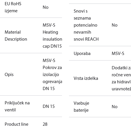
EU RoHS
No
izjeme
Snovi s
seznama
MSV-S
potencialno
No
Material
Heating
nevarnih
Description
insulation
snovi REACH
cap DN15
Uporaba
MSV-S
MSV-S
Pokrov za
Dodatki z
Opis
izolacijo
ročne ven
Vrsta izdelka
ogrevanja
za hidrav
DN 15
uravnote
Priključek na
Vsebuje
DN 15
No
ventil
baterije
Product line
28