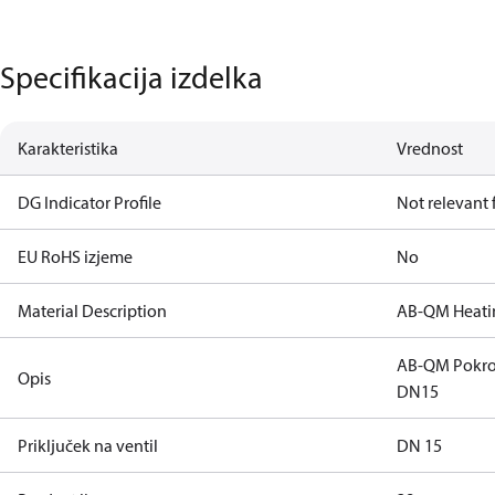
Specifikacija izdelka
Karakteristika
Vrednost
DG Indicator Profile
Not relevant
EU RoHS izjeme
No
Material Description
AB-QM Heatin
AB-QM Pokrov
Opis
DN15
Priključek na ventil
DN 15