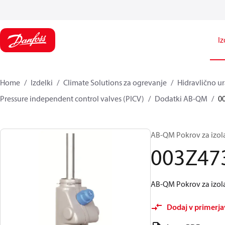
Iz
Home
Izdelki
Climate Solutions za ogrevanje
Hidravlično ur
Pressure independent control valves (PICV)
Dodatki AB-QM
0
AB-QM Pokrov za izol
003Z47
AB-QM Pokrov za izol
Dodaj v primerj