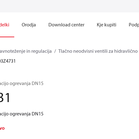
delki
Orodja
Download center
Kje kupiti
Podp
avnoteženje in regulacija
Tlačno neodvisni ventili za hidravlično 
03Z4731
acijo ogrevanja DN15
31
acijo ogrevanja DN15
avo