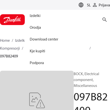
LANGUAGE
SL
Prijava
Izdelki
Orodja
Download center
Home
Izdelki
Climate Solutions za ogrevanje
Kompresorji
BOCK rezervni deli in dodatna oprema
Kje kupiti
097B82409
Podpora
BOCK, Electrical
component,
Miscellaneous
097B82