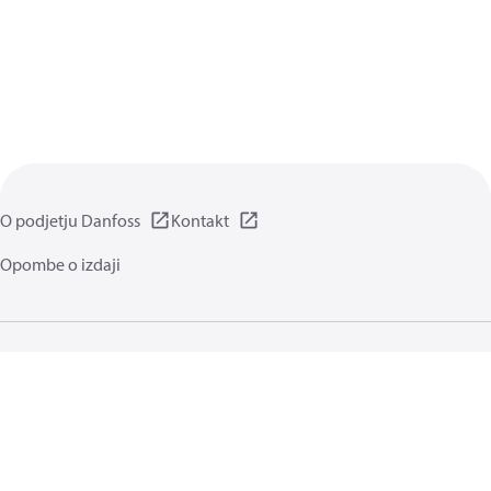
O podjetju Danfoss
Kontakt
Opombe o izdaji
Pravilnik o zasebnosti
Pogoji uporabe
Splošni podatki
Piškotki