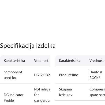
Specifikacija izdelka
Karakteristika
Vrednost
Karakteristika
Vrednost
component
Danfoss
HG12 CO2
Product line
used for
BOCK®
Not relevant
Skupina
Compress
DG Indicator
for
izdelkov
spare part
Profile
dangerous