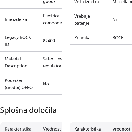
goods
Vrsta izdelka
Miscellan
Electrical
Vsebuje
Ime izdelka
No
component
baterije
Legacy BOCK
Znamka
BOCK
82409
ID
Material
Set-oil level
Description
regulator
Podvržen
No
(uredbi) OEEO
Splošna določila
Karakteristika
Vrednost
Karakteristika
Vrednost