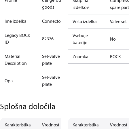
Profile
dangerous
Skupina
Compress
goods
izdelkov
spare part
Ime izdelka
Connector
Vrsta izdelka
Valve set
Legacy BOCK
Vsebuje
82376
No
ID
baterije
Material
Set-valve
Znamka
BOCK
Description
plate
Set-valve
Opis
plate
Splošna določila
Karakteristika
Vrednost
Karakteristika
Vrednost