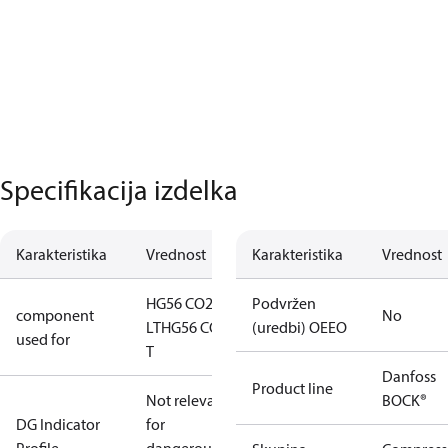
Specifikacija izdelka
Karakteristika
Vrednost
Karakteristika
Vrednost
HG56 CO2
Podvržen
component
No
LT
HG56 CO2
(uredbi) OEEO
used for
T
Danfoss
Product line
Not relevant
BOCK®
DG Indicator
for