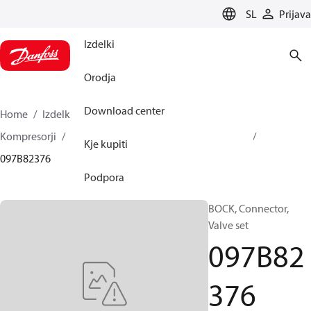
LANGUAGE
SL
Prijava
Izdelki
Orodja
Download center
Home
Izdelki
Climate Solutions za ogrevanje
Kompresorji
BOCK rezervni deli in dodatna oprema
Kje kupiti
097B82376
Podpora
BOCK, Connector,
Valve set
097B82
376