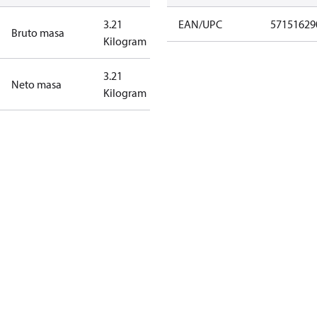
3.21
EAN/UPC
57151629
Bruto masa
Kilogram
3.21
Neto masa
Kilogram