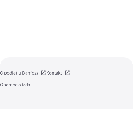
O podjetju Danfoss
Kontakt
Opombe o izdaji
Pravilnik o zasebnosti
Pogoji uporabe
Splošni podatki
Piškotki