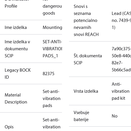
Profile
dangerous
Snovi s
goods
seznama
Lead (CA
potencialno
no. 7439-
Ime izdelka
Mounting
nevarnih
1)
snovi REACH
Ime izdelka v
SET-ANTI-
dokumentu
VIBRATION
7a90c375
SCIP
PADS_1
Št. dokumenta
50e8-440c
SCIP
82e7-
5b66c5ad
Legacy BOCK
82375
ID
Anti-
Vrsta izdelka
vibration
Set-anti-
Material
pad kit
vibration
Description
pads
Vsebuje
No
baterije
Set-anti-
Opis
vibration