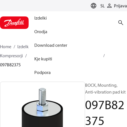
LANGUAGE
SL
Prijava
Izdelki
Orodja
Download center
Home
Izdelki
Climate Solutions za ogrevanje
Kompresorji
BOCK rezervni deli in dodatna oprema
Kje kupiti
097B82375
Podpora
BOCK, Mounting,
Anti-vibration pad kit
097B82
375