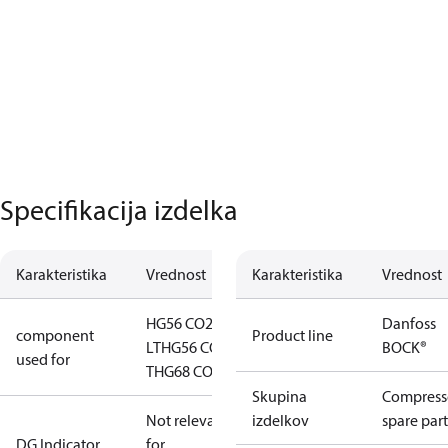
Specifikacija izdelka
Karakteristika
Vrednost
Karakteristika
Vrednost
HG56 CO2
Danfoss
component
Product line
LT
HG56 CO2
BOCK®
used for
T
HG68 CO2 T
Skupina
Compress
Not relevant
izdelkov
spare part
DG Indicator
for