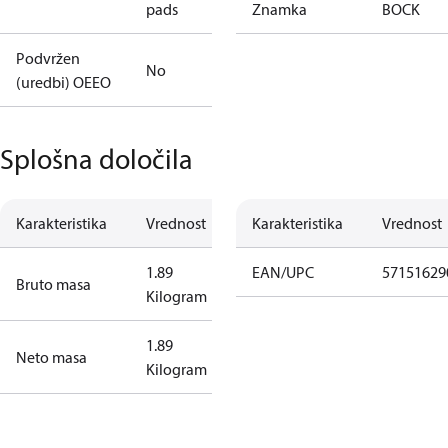
pads
Znamka
BOCK
Podvržen
No
(uredbi) OEEO
Splošna določila
Karakteristika
Vrednost
Karakteristika
Vrednost
1.89
EAN/UPC
57151629
Bruto masa
Kilogram
1.89
Neto masa
Kilogram