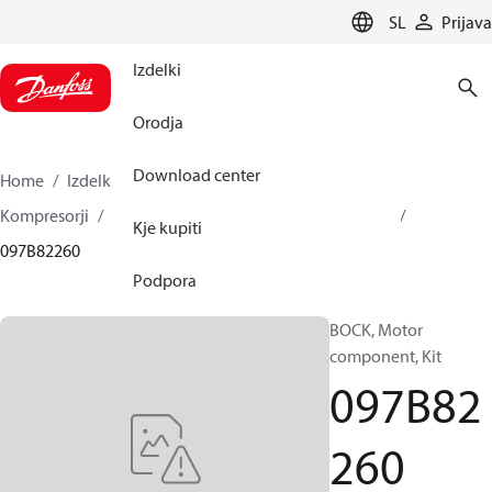
LANGUAGE
SL
Prijava
Izdelki
Orodja
Download center
Home
Izdelki
Climate Solutions za ogrevanje
Kompresorji
BOCK rezervni deli in dodatna oprema
Kje kupiti
097B82260
Podpora
BOCK, Motor
component, Kit
097B82
260