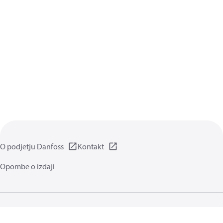
O podjetju Danfoss
Kontakt
Opombe o izdaji
Pravilnik o zasebnosti
Pogoji uporabe
Splošni podatki