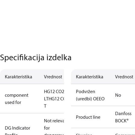
Specifikacija izdelka
Karakteristika
Vrednost
Karakteristika
Vrednost
HG12 CO2
Podvržen
component
No
LT
HG12 CO2
(uredbi) OEEO
used for
T
Danfoss
Product line
Not relevant
BOCK®
DG Indicator
for