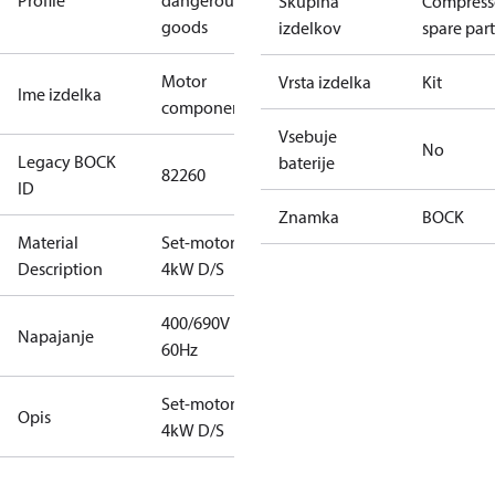
Profile
dangerous
Skupina
Compress
goods
izdelkov
spare part
Motor
Vrsta izdelka
Kit
Ime izdelka
component
Vsebuje
No
Legacy BOCK
baterije
82260
ID
Znamka
BOCK
Material
Set-motor
Description
4kW D/S
400/690V
Napajanje
60Hz
Set-motor
Opis
4kW D/S