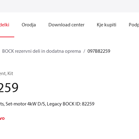
delki
Orodja
Download center
Kje kupiti
Podp
BOCK rezervni deli in dodatna oprema
097B82259
t, Kit
259
ts, Set-motor 4kW D/S, Legacy BOCK ID: 82259
avo