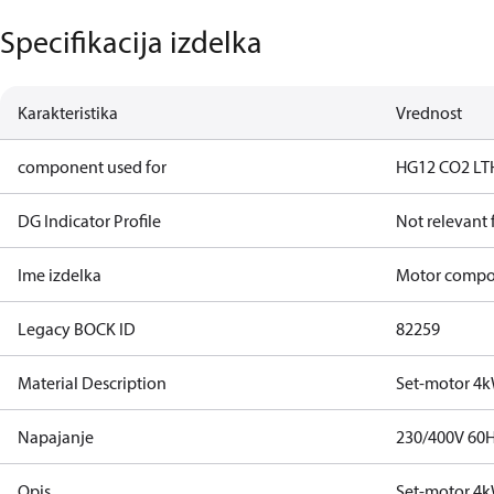
Specifikacija izdelka
Karakteristika
Vrednost
component used for
HG12 CO2 LT
DG Indicator Profile
Not relevant
Ime izdelka
Motor comp
Legacy BOCK ID
82259
Material Description
Set-motor 4
Napajanje
230/400V 60
Opis
Set-motor 4