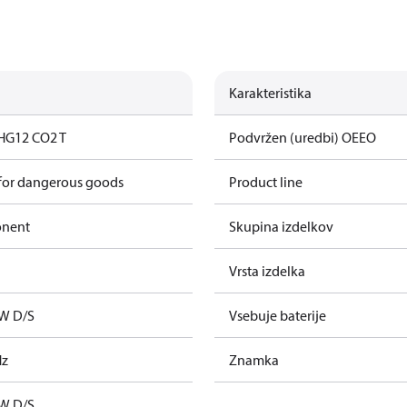
Karakteristika
HG12 CO2 T
Podvržen (uredbi) OEEO
 for dangerous goods
Product line
onent
Skupina izdelkov
Vrsta izdelka
kW D/S
Vsebuje baterije
Hz
Znamka
kW D/S