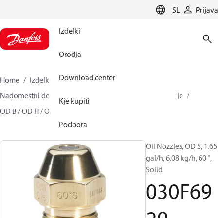
LANGUAGE
SL
Prijava
Izdelki
Orodja
Download center
Home
Izdelki
Climate Solutions za ogrevanje
Nadomestni deli oljnih gorilnikov
Šobe za kurilno olje
Kje kupiti
OD B / OD H / OD S
030F6929
Podpora
Oil Nozzles, OD S, 1.65
gal/h, 6.08 kg/h, 60 °,
Solid
030F69