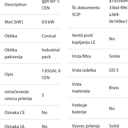
a7055499
gph 60° S
Description
Št. dokumenta
33bd-49e
CEN
SCIP
a364-
0e169ee1
Moč [kW]
0.0 kW
Ventil proti
Oblika
Conical
No
kapljanju LE
Oblika
Industrial
Vrsta filtra
Sinter
pakiranja
pack
Vrsta izdelka
OD S
1.65GAL 60S
Opis
CEN
Vrsta
Brass
materiala
označevanje
S
vzorca pršenja
Vsebuje
No
baterije
Oznaka CE
No
Vzorec pršenja
Solid
Oznaka UL
No