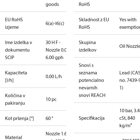
goods
RoHS
EU RoHS
Skladnost z EU
Yes with
6(a)-I
6(c)
izjeme
RoHS
exemptio
Ime izdelka v
30 H F -
Skupina
Oil Nozzl
dokumentu
Nozzle 0.00-
izdelkov
SCIP
6.00 gph
Snovi s
Kapaciteta
seznama
Lead (CA
0.00 L/h
[l/h]
potencialno
no. 7439-
nevarnih
1)
snovi REACH
Količina v
10 pc
pakiranju
10 bar, 3.4
Specifikacija
cSt, 840
Kot pršenja [°]
60 °
kg/m³
Nozzle 1.65
Material