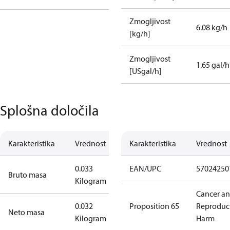
Zmogljivost
6.08 kg/h
[kg/h]
Zmogljivost
1.65 gal/h
[USgal/h]
Splošna določila
Karakteristika
Vrednost
Karakteristika
Vrednost
0.033
EAN/UPC
57024250
Bruto masa
Kilogram
Cancer a
0.032
Proposition 65
Reproduc
Neto masa
Kilogram
Harm