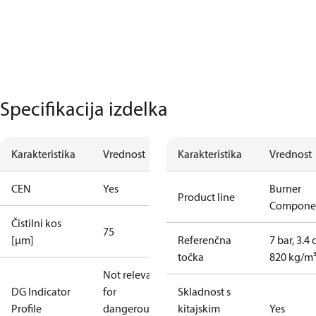
Specifikacija izdelka
Karakteristika
Vrednost
Karakteristika
Vrednost
CEN
Yes
Burner
Product line
Compone
Čistilni kos
75
[µm]
Referenčna
7 bar, 3.4 
točka
820 kg/m
Not relevant
DG Indicator
for
Skladnost s
Profile
dangerous
kitajskim
Yes