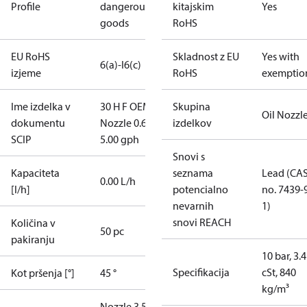
Profile
dangerous
kitajskim
Yes
goods
RoHS
EU RoHS
Skladnost z EU
Yes with
6(a)-I
6(c)
izjeme
RoHS
exemptio
Ime izdelka v
30 H F OEM -
Skupina
Oil Nozzl
dokumentu
Nozzle 0.65-
izdelkov
SCIP
5.00 gph
Snovi s
Kapaciteta
seznama
Lead (CA
0.00 L/h
[l/h]
potencialno
no. 7439-
nevarnih
1)
snovi REACH
Količina v
50 pc
pakiranju
10 bar, 3.4
Specifikacija
cSt, 840
Kot pršenja [°]
45 °
kg/m³
Nozzle 3.50