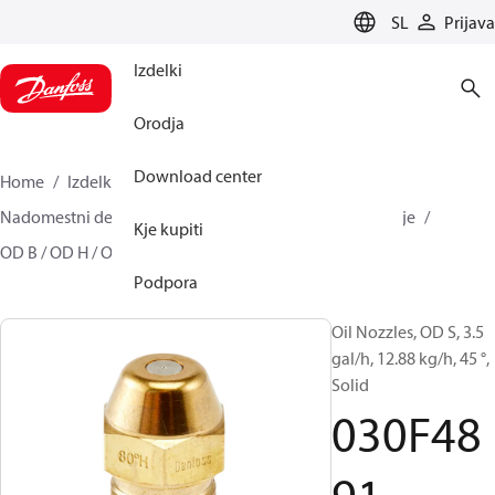
LANGUAGE
SL
Prijava
Izdelki
Orodja
Download center
Home
Izdelki
Climate Solutions za ogrevanje
Nadomestni deli oljnih gorilnikov
Šobe za kurilno olje
Kje kupiti
OD B / OD H / OD S
030F4891
Podpora
Oil Nozzles, OD S, 3.5
gal/h, 12.88 kg/h, 45 °,
Solid
030F48