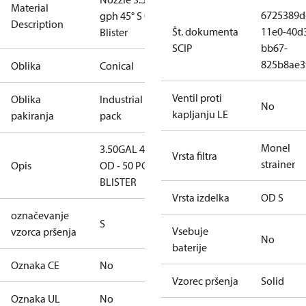
Material
6725389d
gph 45° S OD
Description
Št. dokumenta
11e0-40d
Blister
SCIP
bb67-
825b8ae3
Oblika
Conical
Ventil proti
Oblika
Industrial
No
kapljanju LE
pakiranja
pack
Monel
3.50GAL 45S
Vrsta filtra
strainer
Opis
OD - 50 PCS.
BLISTER
Vrsta izdelka
OD S
označevanje
S
Vsebuje
vzorca pršenja
No
baterije
Oznaka CE
No
Vzorec pršenja
Solid
Oznaka UL
No