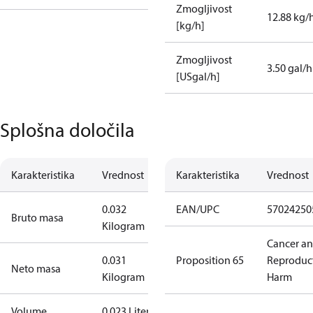
Zmogljivost
12.88 kg/
[kg/h]
Zmogljivost
3.50 gal/h
[USgal/h]
Splošna določila
Karakteristika
Vrednost
Karakteristika
Vrednost
0.032
EAN/UPC
57024250
Bruto masa
Kilogram
Cancer a
0.031
Proposition 65
Reproduc
Neto masa
Kilogram
Harm
Volume
0.023 Liter