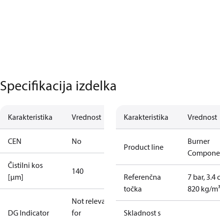
Specifikacija izdelka
Karakteristika
Vrednost
Karakteristika
Vrednost
CEN
No
Burner
Product line
Compone
Čistilni kos
140
[µm]
Referenčna
7 bar, 3.4 
točka
820 kg/m
Not relevant
DG Indicator
for
Skladnost s