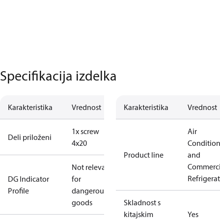
Specifikacija izdelka
Karakteristika
Vrednost
Karakteristika
Vrednost
1x screw
Air
Deli priloženi
4x20
Conditio
Product line
and
Commerci
Not relevant
Refrigera
DG Indicator
for
Profile
dangerous
goods
Skladnost s
kitajskim
Yes