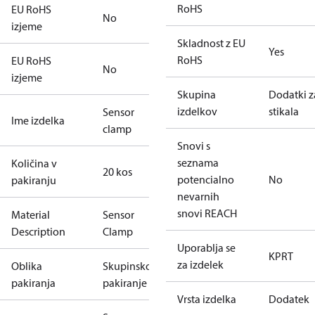
RoHS
EU RoHS
No
izjeme
Skladnost z EU
Yes
RoHS
EU RoHS
No
izjeme
Skupina
Dodatki z
izdelkov
stikala
Sensor
Ime izdelka
clamp
Snovi s
seznama
Količina v
20 kos
potencialno
No
pakiranju
nevarnih
snovi REACH
Material
Sensor
Description
Clamp
Uporablja se
KP
RT
za izdelek
Oblika
Skupinsko
pakiranja
pakiranje
Vrsta izdelka
Dodatek