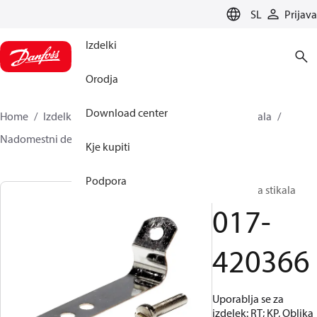
LANGUAGE
SL
Prijava
Izdelki
Orodja
Download center
Home
Izdelki
Climate Solutions za hlajenje
Stikala
Nadomestni deli in dodatki za stikala
017-420366
Kje kupiti
Podpora
Dodatki za stikala
017-
420366
Uporablja se za
izdelek: RT; KP, Oblika