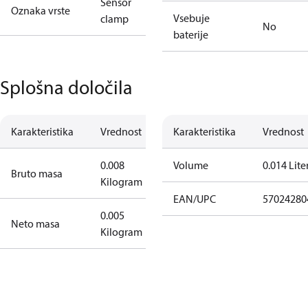
Sensor
Oznaka vrste
Vsebuje
clamp
No
baterije
Splošna določila
Karakteristika
Vrednost
Karakteristika
Vrednost
0.008
Volume
0.014 Lite
Bruto masa
Kilogram
EAN/UPC
57024280
0.005
Neto masa
Kilogram