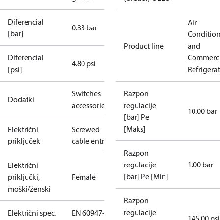
Diferencial
Air
0.33 bar
[bar]
Conditio
Product line
and
Diferencial
Commerci
4.80 psi
[psi]
Refrigera
Switches
Razpon
Dodatki
accessories
regulacije
10.00 bar
[bar] Pe
[Maks]
Električni
Screwed
priključek
cable entry
Razpon
regulacije
1.00 bar
Električni
[bar] Pe [Min]
priključki,
Female
moški/ženski
Razpon
regulacije
Električni spec.
EN 60947-
145.00 ps