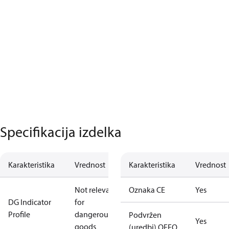
Specifikacija izdelka
Karakteristika
Vrednost
Karakteristika
Vrednost
Not relevant
Oznaka CE
Yes
DG Indicator
for
Profile
dangerous
Podvržen
Yes
goods
(uredbi) OEEO