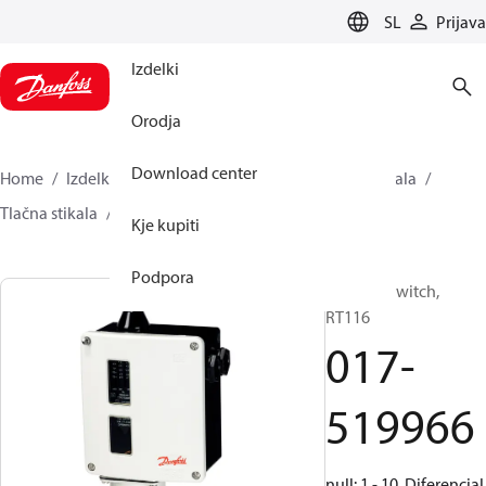
LANGUAGE
SL
Prijava
Izdelki
Orodja
Download center
Home
Izdelki
Climate Solutions za hlajenje
Stikala
Tlačna stikala
RT
017-519966
Kje kupiti
Podpora
Pressure switch,
RT116
017-
519966
null: 1 - 10, Diferencial