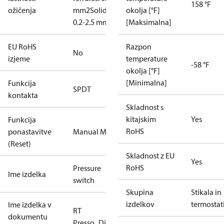
158 °F
ožičenja
mm2
Solid/stranded:
okolja [°F]
0.2-2.5 mm2
[Maksimalna]
EU RoHS
Razpon
No
izjeme
temperature
-58 °F
okolja [°F]
[Minimalna]
Funkcija
SPDT
kontakta
Skladnost s
kitajskim
Yes
Funkcija
RoHS
ponastavitve
Manual Min
(Reset)
Skladnost z EU
Yes
RoHS
Pressure
Ime izdelka
switch
Skupina
Stikala in
izdelkov
termostat
Ime izdelka v
RT
dokumentu
Presso_Diff.Presso