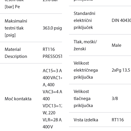
[bar] Pe
Standardni
električni
DIN 4043
Maksimalni
priključek
testni tlak
363.0 psig
[psig]
Tlak, moški/
Male
ženski
Material
RT116
Description
PRESSOSTAT
Velikost
električnega
2xPg 13.5
AC15=3 A,
priključka
400 V
AC1=10
A, 400
Velikost
V
AC3=4 A,
tlačnega
3/8
Moč kontakta
400
priključka
V
DC13=12
W, 220
V
LR=28 A,
Vrsta izdelka
RT116
400 V