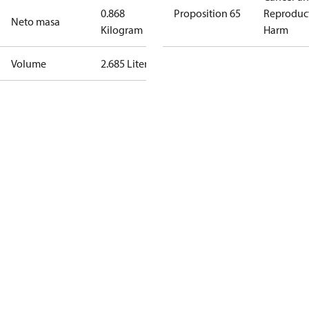
0.868
Proposition 65
Reproduc
Neto masa
Kilogram
Harm
Volume
2.685 Liter