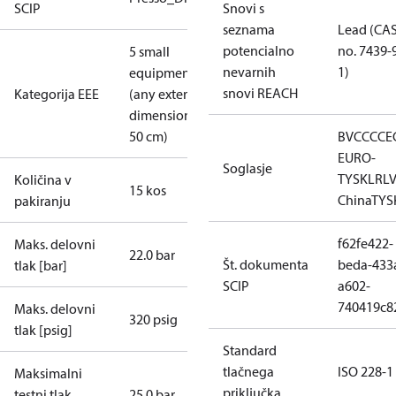
SCIP
Snovi s
seznama
Lead (CA
potencialno
no. 7439-
5 small
nevarnih
1)
equipment
snovi REACH
Kategorija EEE
(any external
dimension <
50 cm)
BV
CCC
CE
EURO-
Soglasje
TYSK
LR
L
Količina v
15 kos
China
TYS
pakiranju
f62fe422-
Maks. delovni
22.0 bar
Št. dokumenta
beda-433
tlak [bar]
SCIP
a602-
740419c8
Maks. delovni
320 psig
tlak [psig]
Standard
tlačnega
ISO 228-1
Maksimalni
priključka
testni tlak
25.0 bar