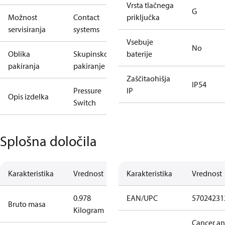
Vrsta tlačnega
G
Možnost
Contact
priključka
servisiranja
systems
Vsebuje
No
Oblika
Skupinsko
baterije
pakiranja
pakiranje
Zaščitaohišja
IP54
Pressure
IP
Opis izdelka
Switch
Splošna določila
Karakteristika
Vrednost
Karakteristika
Vrednost
0.978
EAN/UPC
57024231
Bruto masa
Kilogram
Cancer a