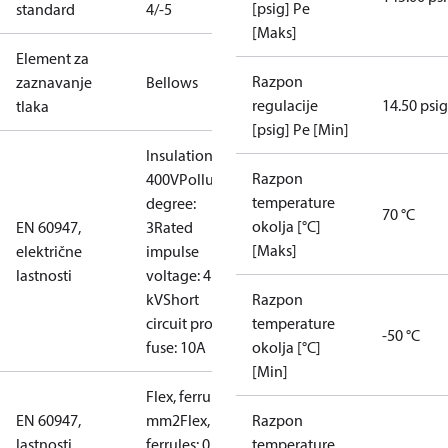
[psig] Pe
standard
4/-5
[Maks]
Element za
Razpon
zaznavanje
Bellows
regulacije
14.50 psig
tlaka
[psig] Pe [Min]
Insulation:
Razpon
400V
Pollution
temperature
degree:
70 °C
okolja [°C]
EN 60947,
3
Rated
[Maks]
električne
impulse
lastnosti
voltage: 4
kV
Short
Razpon
circuit prot,
temperature
-50 °C
fuse: 10A
okolja [°C]
[Min]
Flex, ferrules: 0.2-1.5
EN 60947,
mm2
Flex, no
Razpon
lastnosti
ferrules: 0.2-2.5
temperature