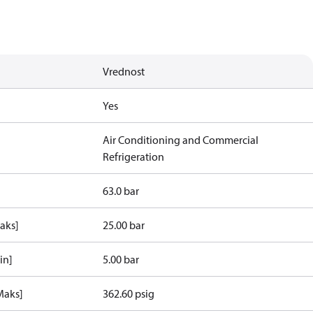
Vrednost
Yes
Air Conditioning and Commercial
Refrigeration
63.0 bar
aks]
25.00 bar
in]
5.00 bar
Maks]
362.60 psig