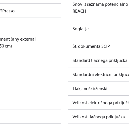
Snovi s seznama potencialno
f.Presso
REACH
Soglasje
pment (any external
50 cm)
Št. dokumenta SCIP
Standard tlačnega priključka
Standardni električni priključ
Tlak, moški/ženski
Velikost električnega priključ
Velikost tlačnega priključka