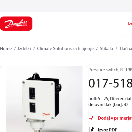
Iz
Home
Izdelki
Climate Solutions za hlajenje
Stikala
Tlačna
Pressure switch, RT19
017-51
null: 5 - 25, Diferencia
delovni tlak [bar]: 42
Dodaj v primerj
Izvoz PDF