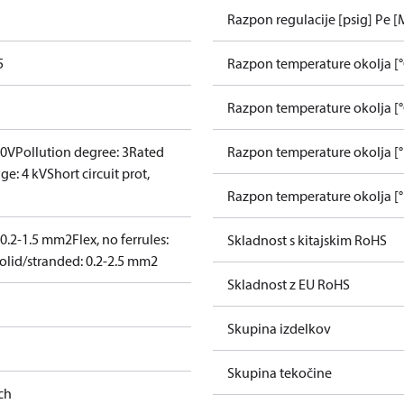
Razpon regulacije [psig] Pe [
5
Razpon temperature okolja [°
Razpon temperature okolja [°
00V
Pollution degree: 3
Rated
Razpon temperature okolja [
ge: 4 kV
Short circuit prot,
Razpon temperature okolja [°
: 0.2-1.5 mm2
Flex, no ferrules:
Skladnost s kitajskim RoHS
olid/stranded: 0.2-2.5 mm2
Skladnost z EU RoHS
Skupina izdelkov
Skupina tekočine
ch