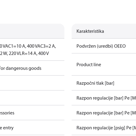
Karakteristika
0 V
AC1=10 A, 400 V
AC3=2 A,
Podvržen (uredbi) OEEO
 W, 220 V
LR=14 A, 400 V
Product line
 for dangerous goods
Razpočni tlak [bar]
Razpon regulacije [bar] Pe [M
ssories
Razpon regulacije [bar] Pe [M
e entry
Razpon regulacije [psig] Pe [