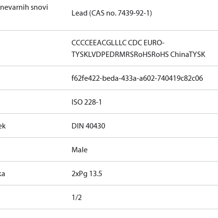
 nevarnih snovi
Lead (CAS no. 7439-92-1)
CCC
CE
EAC
GL
LLC CDC EURO-
TYSK
LVD
PED
RMRS
RoHS
RoHS China
TYSK
f62fe422-beda-433a-a602-740419c82c06
ISO 228-1
ek
DIN 40430
Male
ka
2xPg 13.5
1/2