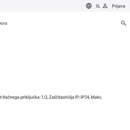
SL
Prijava
ora
st tlačnega priključka: 1/2, Zaščitaohišja IP: IP54, Maks.