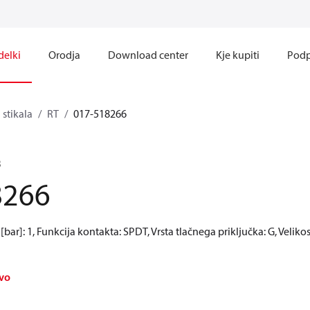
delki
Orodja
Download center
Kje kupiti
Podp
 stikala
RT
017-518266
B
8266
l [bar]: 1, Funkcija kontakta: SPDT, Vrsta tlačnega priključka: G, Veliko
avo