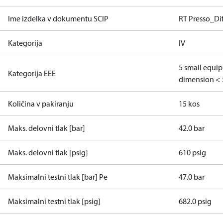
Ime izdelka v dokumentu SCIP
RT Presso_Dif
Kategorija
IV
5 small equi
Kategorija EEE
dimension < 
Količina v pakiranju
15 kos
Maks. delovni tlak [bar]
42.0 bar
Maks. delovni tlak [psig]
610 psig
Maksimalni testni tlak [bar] Pe
47.0 bar
Maksimalni testni tlak [psig]
682.0 psig