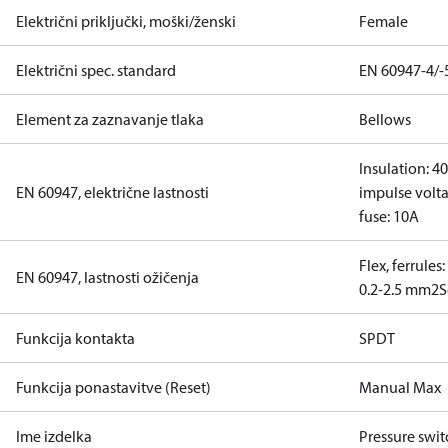
Električni priključki, moški/ženski
Female
Električni spec. standard
EN 60947-4/-
Element za zaznavanje tlaka
Bellows
Insulation: 4
EN 60947, električne lastnosti
impulse volta
fuse: 10A
Flex, ferrules
EN 60947, lastnosti ožičenja
0.2-2.5 mm2
S
Funkcija kontakta
SPDT
Funkcija ponastavitve (Reset)
Manual Max
Ime izdelka
Pressure swit