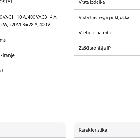
SOSTAT
Vrsta izdelka
0 V
AC1=10 A, 400 V
AC3=4 A,
Vrsta tlačnega priključka
 W, 220 V
LR=28 A, 400 V
Vsebuje baterije
ems
Zaščitaohišja IP
kiranje
tch
Karakteristika