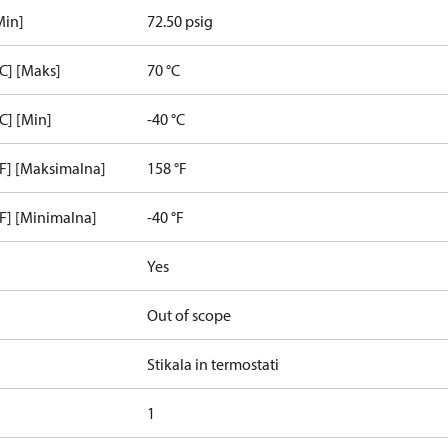
Min]
72.50 psig
C] [Maks]
70 °C
C] [Min]
-40 °C
°F] [Maksimalna]
158 °F
F] [Minimalna]
-40 °F
Yes
Out of scope
Stikala in termostati
1