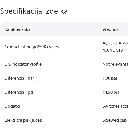
Specifikacija izdelka
Karakteristika
Vrednost
AC15=1 A, 40
Contact rating @ 250K cycles
400 V
DC13=12
DG Indicator Profile
Not relevant
Diferencial [bar]
1.00 bar
Diferencial [psi]
14.50 psi
Dodatki
Switches acce
Električni priključek
Screwed cabl