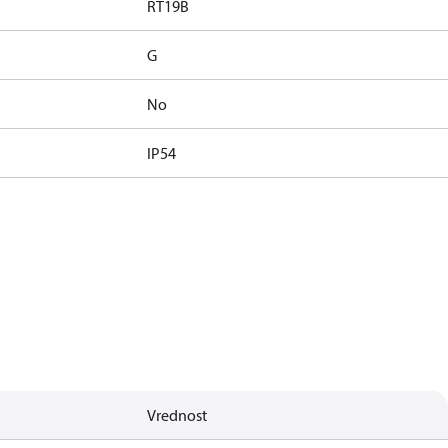
RT19B
G
No
IP54
Vrednost