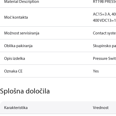
Material Description
RT19B PRES
AC15=3 A, 40
Moč kontakta
400 V
DC13=12
Možnost servisiranja
Contact syst
Oblika pakiranja
Skupinsko pa
Opis izdelka
Pressure Swi
Oznaka CE
Yes
Splošna določila
Karakteristika
Vrednost