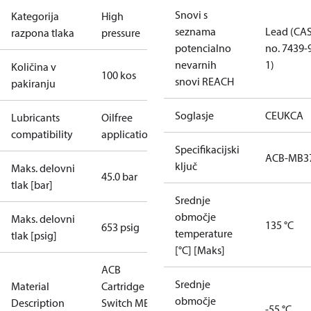
Snovi s
Kategorija
High
seznama
Lead (CA
razpona tlaka
pressure
potencialno
no. 7439-
nevarnih
1)
Količina v
100 kos
snovi REACH
pakiranju
Soglasje
CE
UKCA
Lubricants
Oilfree
compatibility
applications
Specifikacijski
ACB-MB3
ključ
Maks. delovni
45.0 bar
tlak [bar]
Srednje
območje
Maks. delovni
135 °C
653 psig
temperature
tlak [psig]
[°C] [Maks]
ACB
Srednje
Material
Cartridge
območje
Description
Switch MB37
-55 °C