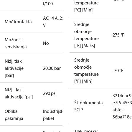
temperature
I/100
[°C] [Min]
AC=4 A, 250
Moč kontakta
Srednje
V
območje
275 °F
temperature
Možnost
No
[°F] [Maks]
servisiranja
Srednje
Nižji tlak
območje
aktivacije
20.00 bar
-70 °F
temperature
[bar]
[°F] [Min]
Nižji tlak
290 psi
3214dac9
aktivacije [psi]
Št. dokumenta
e7f5-4553
SCIP
abfe-
Oblika
Industrijski
56ba718e
pakiranja
paket
Tlak, moški/