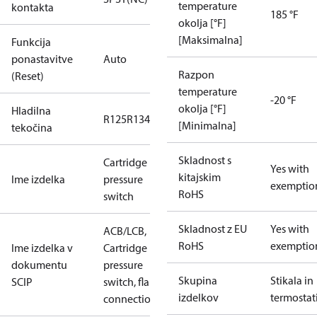
temperature
kontakta
185 °F
okolja [°F]
[Maksimalna]
Funkcija
ponastavitve
Auto
Razpon
(Reset)
temperature
-20 °F
okolja [°F]
Hladilna
R125
R134a
R22
R404A
R407C
R407H
R410A
R43
[Minimalna]
tekočina
Skladnost s
Cartridge
Yes with
kitajskim
Ime izdelka
pressure
exemptio
RoHS
switch
Skladnost z EU
Yes with
ACB/LCB,
RoHS
exemptio
Ime izdelka v
Cartridge
dokumentu
pressure
Skupina
Stikala in
SCIP
switch, flare
izdelkov
termostat
connection