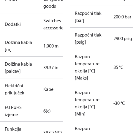
goods
Razpočni tlak
200.0 bar
[bar]
Switches
Dodatki
accessories
Razpočni tlak
2900 psig
[psig]
Dolžina kabla
1.000 m
[m]
Razpon
temperature
Dolžina kabla
85 °C
39.37 in
okolja [°C]
[palcev]
[Maks]
Električni
Kabel
Razpon
priključek
temperature
-30 °C
okolja [°C]
EU RoHS
6(c)
[Min]
izjeme
Razpon
Funkcija
SPST(NC)