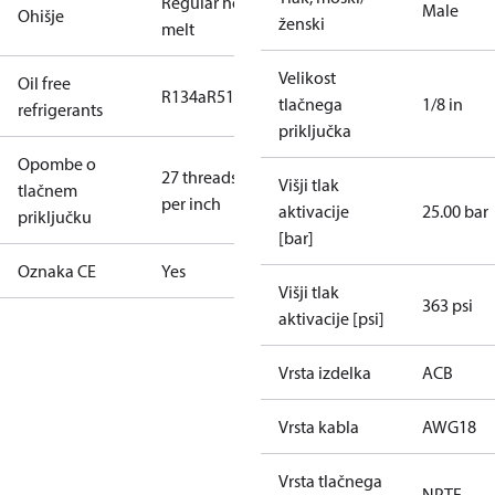
Regular hot-
Male
Ohišje
ženski
melt
Velikost
Oil free
R134a
R513A
tlačnega
1/8 in
refrigerants
priključka
Opombe o
27 threads
Višji tlak
tlačnem
per inch
aktivacije
25.00 bar
priključku
[bar]
Oznaka CE
Yes
Višji tlak
363 psi
aktivacije [psi]
Vrsta izdelka
ACB
Vrsta kabla
AWG18
Vrsta tlačnega
NPTF