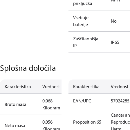
priključka
Vsebuje
No
baterije
Zaščitaohišja
IP65
IP
Splošna določila
Karakteristika
Vrednost
Karakteristika
Vrednost
0.068
EAN/UPC
57024285
Bruto masa
Kilogram
Cancer a
0.056
Proposition 65
Reproduc
Neto masa
Kilogram
Harm