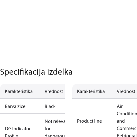
Specifikacija izdelka
Karakteristika
Vrednost
Karakteristika
Vrednost
Barva žice
Black
Air
Conditio
Product line
and
Not relevant
Commerci
DG Indicator
for
Refrigera
Profile
dangerous