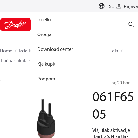
LANGUAGE
SL
Prijava
Izdelki
Orodja
Download center
Home
Izdelki
Climate Solutions za hlajenje
Stikala
Tlačna stikala skartušo
ACB / CCB
061F6505
Kje kupiti
Podpora
ACB, 25 bar, 20 bar
061F65
05
Višji tlak aktivacije
[bar]: 25, Nižji tlak