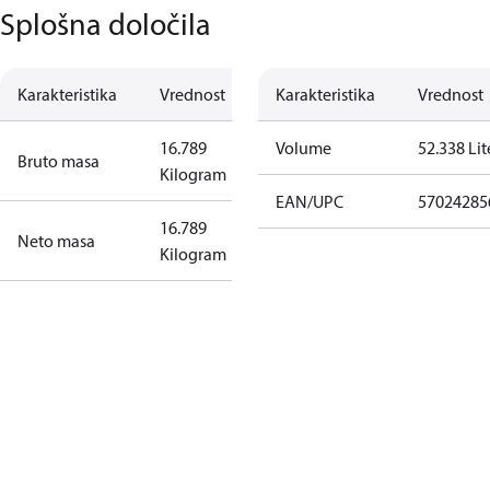
Splošna določila
Karakteristika
Vrednost
Karakteristika
Vrednost
16.789
Volume
52.338 Lit
Bruto masa
Kilogram
EAN/UPC
57024285
16.789
Neto masa
Kilogram