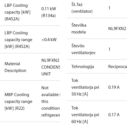
Št. faz
LBP Cooling
1
0.11 kW
(ventilator)
capacity [kW]
(R134a)
(R452A)
Številka
NL9FXN2
modela
LBP Cooling
capacity range
<0.4 kW
Število
[kW] (R452A)
1
ventilatorjev
NL9FXN2
Material
Tehnologija
Reciproca
CONDENS.
Description
UNIT
Tok
ventilatorja pri
0.19 A
Not
50 Hz [A]
MBP Cooling
available for
capacity range
this
Tok
[kW] (R22)
condition /
ventilatorja pri
0.17 A
refrigerant
60 Hz [A]