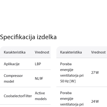
Specifikacija izdelka
Karakteristika
Vrednost
Karakteristika
Vrednost
Aplikacije
LBP
Poraba
energije
27 W
ventilatorja pri
Compressor
NL9F
50 Hz [W]
model
Poraba
Active
CoolselectorFilter
energije
models
24 W
ventilatorja pri