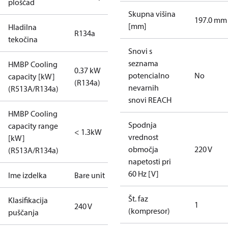
ploščad
Skupna višina
197.0 mm
[mm]
Hladilna
R134a
tekočina
Snovi s
seznama
HMBP Cooling
0.37 kW
potencialno
No
capacity [kW]
(R134a)
nevarnih
(R513A/R134a)
snovi REACH
HMBP Cooling
Spodnja
capacity range
< 1.3kW
vrednost
[kW]
območja
220 V
(R513A/R134a)
napetosti pri
60 Hz [V]
Ime izdelka
Bare unit
Št. faz
Klasifikacija
1
240 V
(kompresor)
puščanja