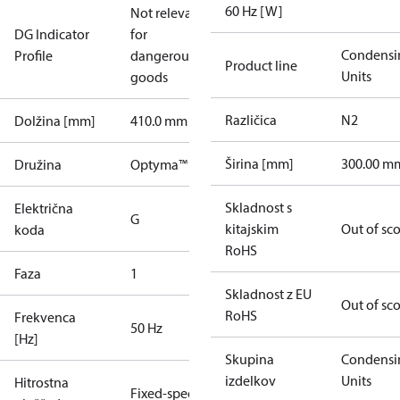
60 Hz [W]
Not relevant
DG Indicator
for
Condensi
Profile
dangerous
Product line
Units
goods
Različica
N2
Dolžina [mm]
410.0 mm
Širina [mm]
300.00 m
Družina
Optyma™
Skladnost s
Električna
G
kitajskim
Out of sc
koda
RoHS
Faza
1
Skladnost z EU
Out of sc
RoHS
Frekvenca
50 Hz
[Hz]
Skupina
Condensi
izdelkov
Units
Hitrostna
Fixed-speed