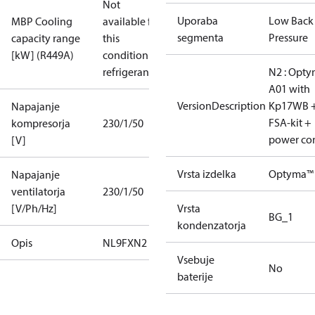
Not
Uporaba
Low Back
MBP Cooling
available for
segmenta
Pressure
capacity range
this
[kW] (R449A)
condition /
refrigerant
N2 : Opt
A01 with
VersionDescription
Kp17WB 
Napajanje
FSA-kit +
kompresorja
230/1/50
power co
[V]
Vrsta izdelka
Optyma™
Napajanje
ventilatorja
230/1/50
[V/Ph/Hz]
Vrsta
BG_1
kondenzatorja
Opis
NL9FXN2
Vsebuje
No
baterije