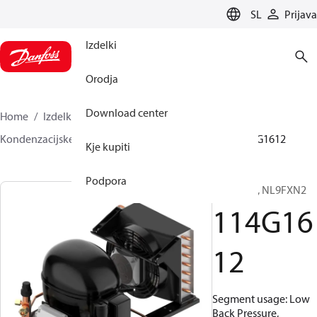
LANGUAGE
SL
Prijava
Izdelki
Orodja
Download center
Home
Izdelki
Climate Solutions za hlajenje
Kondenzacijske enote
Optyma™
Optyma™
114G1612
Kje kupiti
Podpora
Optyma™, NL9FXN2
114G16
12
Segment usage: Low
Back Pressure,