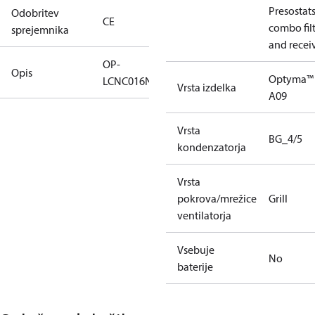
Presostat
Odobritev
CE
combo fil
sprejemnika
and recei
OP-
Opis
Optyma™
LCNC016NPA09G
Vrsta izdelka
A09
Vrsta
BG_4/5
kondenzatorja
Vrsta
pokrova/mrežice
Grill
ventilatorja
Vsebuje
No
baterije