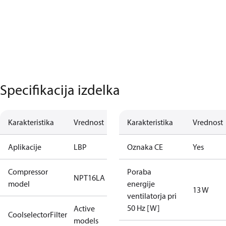
Specifikacija izdelka
Karakteristika
Vrednost
Karakteristika
Vrednost
Aplikacije
LBP
Oznaka CE
Yes
Compressor
Poraba
NPT16LA
model
energije
13 W
ventilatorja pri
50 Hz [W]
Active
CoolselectorFilter
models