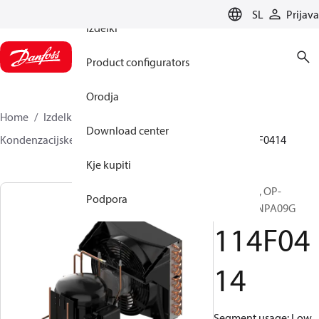
SL
Prijava
Izdelki
Product configurators
Orodja
Home
Izdelki
Climate Solutions za hlajenje
Download center
Kondenzacijske enote
Optyma™
Optyma™
114F0414
Kje kupiti
Optyma™, OP-
Podpora
LCNC016NPA09G
114F04
14
Segment usage: Low