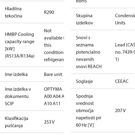
RoHS
Hladilna
R290
Skupina
Condensi
tekočina
izdelkov
Units
Not
HMBP Cooling
Snovi s
available for
capacity range
seznama
Lead (CA
this
[kW]
potencialno
no. 7439-
condition /
(R513A/R134a)
nevarnih
1)
refrigerant
snovi REACH
Ime izdelka
Bare unit
Soglasje
CE
EAC
Ime izdelka v
OPTYMA
Spodnja
dokumentu
A00 A04 A09
vrednost
SCIP
A10 A11
območja
207 V
napetosti pri
Klasifikacija
253 V
60 Hz [V]
puščanja