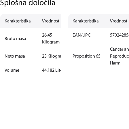
Splošna določila
Karakteristika
Vrednost
Karakteristika
Vrednost
26.45
EAN/UPC
57024285
Bruto masa
Kilogram
Cancer a
Neto masa
23 Kilogram
Proposition 65
Reproduc
Harm
Volume
44.182 Liter