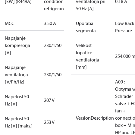
[kW] (R449A)
condition /
ventilatorja pri
0.18 A
refrigerant
50 Hz [A]
MCC
3.50 A
Uporaba
Low Back
segmenta
Pressure
Napajanje
kompresorja
230/1/50
Velikost
[V]
lopatice
254.000 
ventilatorja
[mm]
Napajanje
ventilatorja
230/1/50
[V/Ph/Hz]
A09 :
Optyma w
Schrader
Napetost 50
207 V
valve + E
Hz [V]
fan +
VersionDescription
connecti
Napetost 50
253 V
box + Mi
Hz [V] [maks.]
HP and L