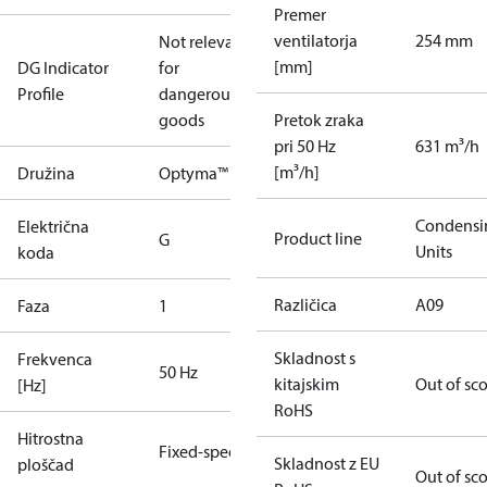
Premer
ventilatorja
254 mm
Not relevant
[mm]
DG Indicator
for
Profile
dangerous
goods
Pretok zraka
pri 50 Hz
631 m³/h
[m³/h]
Družina
Optyma™
Condensi
Električna
Product line
G
Units
koda
Različica
A09
Faza
1
Skladnost s
Frekvenca
50 Hz
kitajskim
Out of sc
[Hz]
RoHS
Hitrostna
Fixed-speed
Skladnost z EU
ploščad
Out of sc