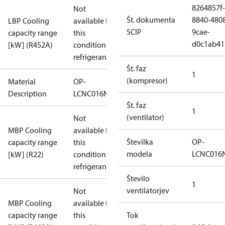
8264857f-
Not
Št. dokumenta
8840-480
LBP Cooling
available for
SCIP
9cae-
capacity range
this
d0c1ab41
[kW] (R452A)
condition /
refrigerant
Št. faz
1
(kompresor)
Material
OP-
Description
LCNC016NPA09G
Št. faz
1
(ventilator)
Not
MBP Cooling
available for
Številka
OP-
capacity range
this
modela
LCNC016
[kW] (R22)
condition /
refrigerant
Število
1
ventilatorjev
Not
MBP Cooling
available for
capacity range
this
Tok