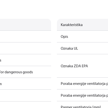
Karakteristika
Opis
Oznaka UL
s
Oznaka ZDA EPA
 for dangerous goods
Poraba energije ventilatorja 
m
Poraba energije ventilatorja 
Premer ventilatorja [mm]