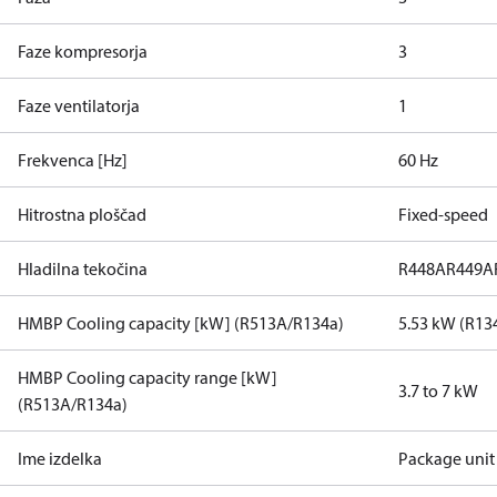
Faze kompresorja
3
Faze ventilatorja
1
Frekvenca [Hz]
60 Hz
Hitrostna ploščad
Fixed-speed
Hladilna tekočina
R448A
R449A
HMBP Cooling capacity [kW] (R513A/R134a)
5.53 kW (R13
HMBP Cooling capacity range [kW]
3.7 to 7 kW
(R513A/R134a)
Ime izdelka
Package unit