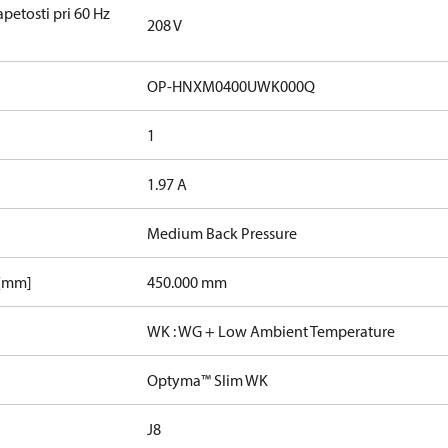
etosti pri 60 Hz
208 V
OP-HNXM0400UWK000Q
1
1.97 A
Medium Back Pressure
 [mm]
450.000 mm
WK : WG + Low Ambient Temperature
Optyma™ Slim WK
J8