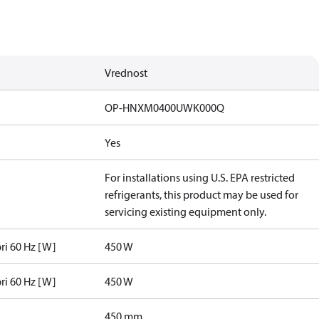
Vrednost
OP-HNXM0400UWK000Q
Yes
For installations using U.S. EPA restricted
refrigerants, this product may be used for
servicing existing equipment only.
pri 60 Hz [W]
450 W
pri 60 Hz [W]
450 W
450 mm