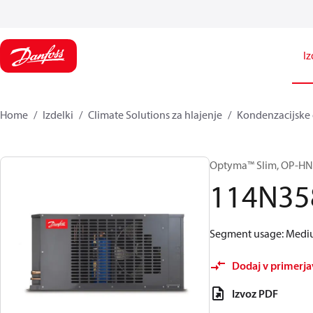
Iz
Home
Izdelki
Climate Solutions za hlajenje
Kondenzacijske
Optyma™ Slim, OP-
114N35
Segment usage: Medium
Dodaj v primerj
Izvoz PDF