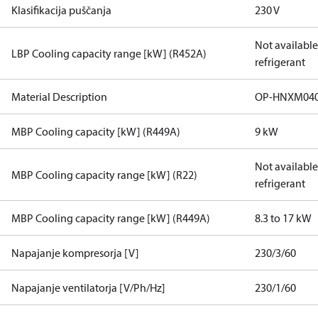
Klasifikacija puščanja
230 V
Not available 
LBP Cooling capacity range [kW] (R452A)
refrigerant
Material Description
OP-HNXM04
MBP Cooling capacity [kW] (R449A)
9 kW
Not available 
MBP Cooling capacity range [kW] (R22)
refrigerant
MBP Cooling capacity range [kW] (R449A)
8.3 to 17 kW
Napajanje kompresorja [V]
230/3/60
Napajanje ventilatorja [V/Ph/Hz]
230/1/60