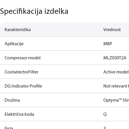
Specifikacija izdelka
Karakteristika
Vrednost
Aplikacije
MBP
Compressor model
MLZ030T2A
CoolselectorFilter
Active model
DG Indicator Profile
Not relevant
Družina
Optyma™ Sli
Električna koda
Q
Faza
3