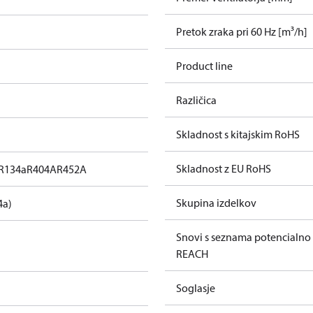
Pretok zraka pri 60 Hz [m³/h]
Product line
Različica
Skladnost s kitajskim RoHS
Skladnost z EU RoHS
R134a
R404A
R452A
Skupina izdelkov
4a)
Snovi s seznama potencialno
REACH
Soglasje