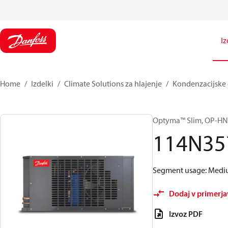
Iz
Home
Izdelki
Climate Solutions za hlajenje
Kondenzacijske
Optyma™ Slim, OP-
114N35
Segment usage: Medium
Dodaj v primerj
Izvoz PDF