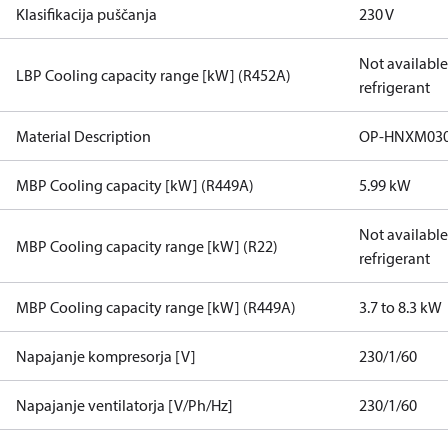
Klasifikacija puščanja
230 V
Not available 
LBP Cooling capacity range [kW] (R452A)
refrigerant
Material Description
OP-HNXM03
MBP Cooling capacity [kW] (R449A)
5.99 kW
Not available 
MBP Cooling capacity range [kW] (R22)
refrigerant
MBP Cooling capacity range [kW] (R449A)
3.7 to 8.3 kW
Napajanje kompresorja [V]
230/1/60
Napajanje ventilatorja [V/Ph/Hz]
230/1/60