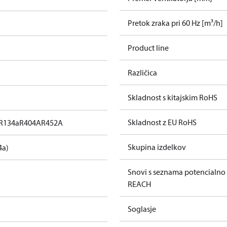
Pretok zraka pri 60 Hz [m³/h]
Product line
Različica
Skladnost s kitajskim RoHS
Skladnost z EU RoHS
R134a
R404A
R452A
Skupina izdelkov
4a)
Snovi s seznama potencialno
REACH
Soglasje