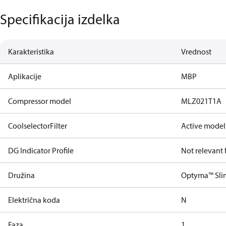
Specifikacija izdelka
Karakteristika
Vrednost
Aplikacije
MBP
Compressor model
MLZ021T1A
CoolselectorFilter
Active model
DG Indicator Profile
Not relevant
Družina
Optyma™ Sli
Električna koda
N
Faza
1