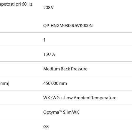
etosti pri 60 Hz
208 V
OP-HNXM0300UWK000N
1
1.97 A
Medium Back Pressure
 [mm]
450.000 mm
WK : WG + Low Ambient Temperature
Optyma™ Slim WK
G8