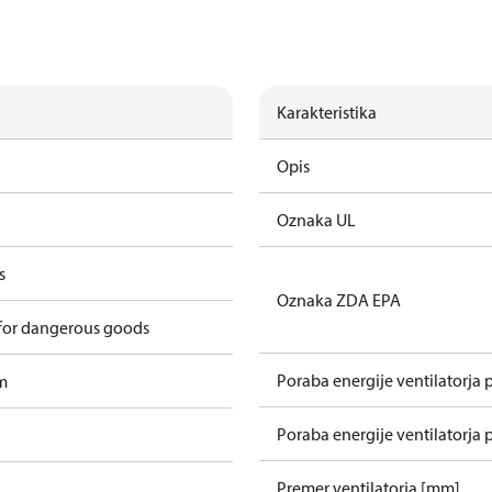
Karakteristika
Opis
Oznaka UL
s
Oznaka ZDA EPA
 for dangerous goods
Poraba energije ventilatorja 
m
Poraba energije ventilatorja 
Premer ventilatorja [mm]