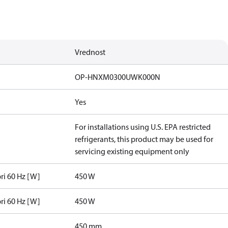
Vrednost
OP-HNXM0300UWK000N
Yes
For installations using U.S. EPA restricted
refrigerants, this product may be used for
servicing existing equipment only
pri 60 Hz [W]
450 W
pri 60 Hz [W]
450 W
450 mm