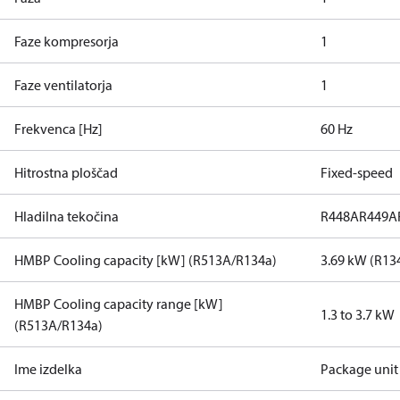
Faze kompresorja
1
Faze ventilatorja
1
Frekvenca [Hz]
60 Hz
Hitrostna ploščad
Fixed-speed
Hladilna tekočina
R448A
R449A
HMBP Cooling capacity [kW] (R513A/R134a)
3.69 kW (R13
HMBP Cooling capacity range [kW]
1.3 to 3.7 kW
(R513A/R134a)
Ime izdelka
Package unit