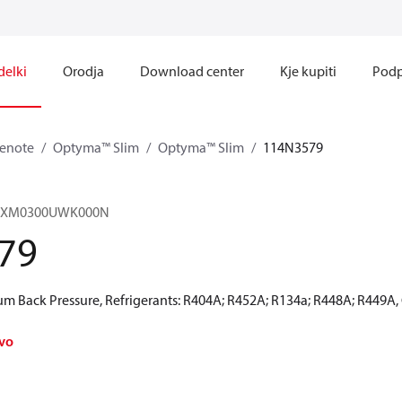
delki
Orodja
Download center
Kje kupiti
Podp
 enote
Optyma™ Slim
Optyma™ Slim
114N3579
HNXM0300UWK000N
79
 Back Pressure, Refrigerants: R404A; R452A; R134a; R448A; R449A,
avo