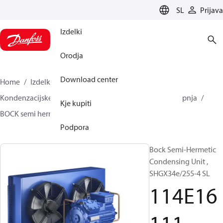
LANGUAGE
SL
Prijava
Izdelki
Orodja
Download center
Home
Izdelki
Climate Solutions za hlajenje
Kondenzacijske enote
BOCK SH plinsko hlajen - 1 stopnja
Kje kupiti
BOCK semi hermetic SHG-L
114E16111
Podpora
Bock Semi-Hermetic
Condensing Unit ,
SHGX34e/255-4 SL
114E16