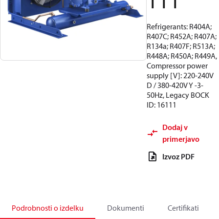
111
Refrigerants: R404A;
R407C; R452A; R407A;
R134a; R407F; R513A;
R448A; R450A; R449A,
Compressor power
supply [V]: 220-240V
D / 380-420V Y -3-
50Hz, Legacy BOCK
ID: 16111
Dodaj v
primerjavo
Izvoz PDF
Podrobnosti o izdelku
Dokumenti
Certifikati