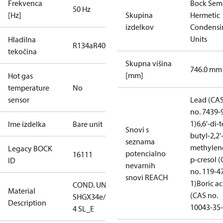
Frekvenca
Bock Sem
50 Hz
[Hz]
Skupina
Hermetic
izdelkov
Condensi
Units
Hladilna
R134a
R404A
R407A
R407C
R407F
R448A
R449A
tekočina
Skupna višina
746.0 mm
[mm]
Hot gas
temperature
No
sensor
Lead (CA
no. 7439-
1)
6,6'-di-t
Ime izdelka
Bare unit
Snovi s
butyl-2,2'
seznama
methylen
Legacy BOCK
potencialno
16111
p-cresol 
ID
nevarnih
no. 119-4
snovi REACH
1)
Boric ac
COND. UNIT
Material
(CAS no.
SHGX34e/255-
Description
10043-35-
4 SL_E