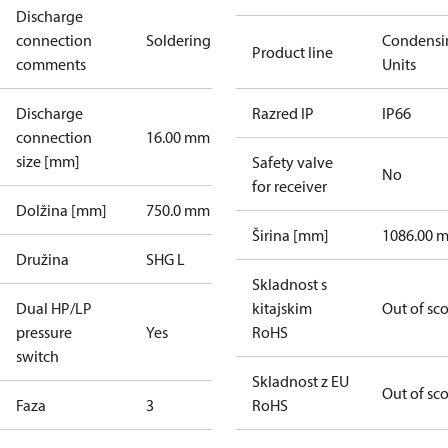
Discharge
connection
Soldering
Condensi
Product line
comments
Units
Discharge
Razred IP
IP66
connection
16.00 mm
size [mm]
Safety valve
No
for receiver
Dolžina [mm]
750.0 mm
Širina [mm]
1086.00 
Družina
SHG L
Skladnost s
Dual HP/LP
kitajskim
Out of sc
pressure
Yes
RoHS
switch
Skladnost z EU
Out of sc
Faza
3
RoHS