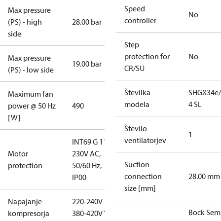
Speed
Max pressure
No
controller
(PS) - high
28.00 bar
side
Step
protection for
No
Max pressure
19.00 bar
CR/SU
(PS) - low side
Številka
SHGX34e/
Maximum fan
modela
4 SL
power @ 50 Hz
490
[W]
Število
1
ventilatorjev
INT69 G 115-
Motor
230V AC,
Suction
protection
50/60 Hz,
connection
28.00 mm
IP00
size [mm]
Napajanje
220-240V D /
Bock Sem
kompresorja
380-420V Y