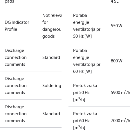
pads
4 SL
Not relevant
Poraba
DG Indicator
for
energije
550 W
Profile
dangerous
ventilatorja pri
goods
50 Hz [W]
Discharge
Poraba
connection
Standard
energije
800 W
comments
ventilatorja pri
60 Hz [W]
Discharge
connection
Soldering
Pretok zraka
comments
pri 50 Hz
5900 m³/
[m³/h]
Discharge
connection
Standard
Pretok zraka
comments
pri 60 Hz
7000 m³/
[m³/h]