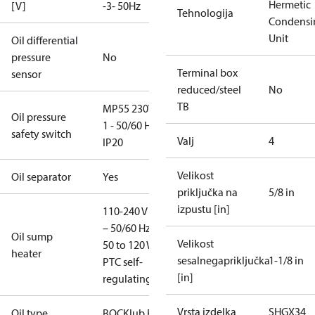
Hermetic
[V]
-3- 50Hz
Tehnologija
Condensi
Unit
Oil differential
pressure
No
Terminal box
sensor
reduced/steel
No
TB
MP55 230V -
Oil pressure
1 - 50/60 Hz,
safety switch
Valj
4
IP20
Velikost
Oil separator
Yes
priključka na
5/8 in
izpustu [in]
110-240 V - 1
– 50/60 Hz,
Oil sump
Velikost
50 to 120 W,
heater
sesalnegapriključka
1-1/8 in
PTC self-
[in]
regulating
Vrsta izdelka
SHGX34
Oil type
BOCKlub E55