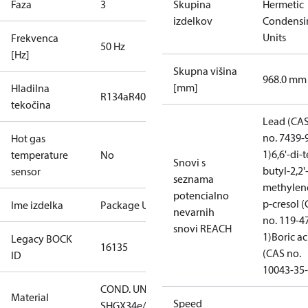
Faza
3
Skupina
Hermetic
izdelkov
Condensi
Units
Frekvenca
50 Hz
[Hz]
Skupna višina
968.0 mm
[mm]
Hladilna
R134a
R404A
R407C
R407F
R448A
R449A
R450A
tekočina
Lead (CA
no. 7439-
Hot gas
1)
6,6'-di-t
temperature
No
Snovi s
butyl-2,2'
sensor
seznama
methylen
potencialno
p-cresol 
Ime izdelka
Package Unit
nevarnih
no. 119-4
snovi REACH
1)
Boric ac
Legacy BOCK
16135
(CAS no.
ID
10043-35-
COND. UNIT
Material
Speed
SHGX34e/255-