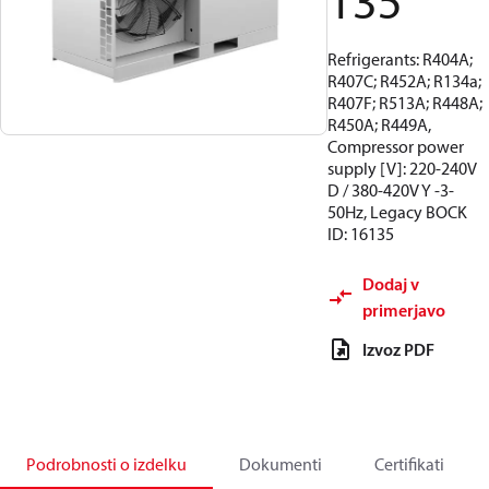
135
Refrigerants: R404A;
R407C; R452A; R134a;
R407F; R513A; R448A;
R450A; R449A,
Compressor power
supply [V]: 220-240V
D / 380-420V Y -3-
50Hz, Legacy BOCK
ID: 16135
Dodaj v
primerjavo
Izvoz PDF
Podrobnosti o izdelku
Dokumenti
Certifikati