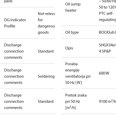
pads
– 50/60 Hz
Oil sump
50 to 120 
heater
PTC self-
Not relevant
regulatin
DG Indicator
for
Profile
dangerous
goods
Oil type
BOCKlub 
Discharge
SHGX34e/
Opis
connection
Standard
4 SP&P
comments
Poraba
Discharge
energije
600 W
connection
Soldering
ventilatorja pri
comments
50 Hz [W]
Discharge
Pretok zraka
connection
Standard
pri 50 Hz
9100 m³/
comments
[m³/h]