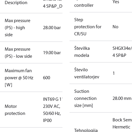
Yes
Description
controller
4 SP&P_D
Step
Max pressure
protection for
No
(PS) - high
28.00 bar
CR/SU
side
Številka
SHGX34e/
Max pressure
19.00 bar
modela
4 SP&P
(PS) - low side
Število
Maximum fan
1
ventilatorjev
power @ 50 Hz
600
[W]
Suction
connection
28.00 mm
INT69 G 115-
size [mm]
Motor
230V AC,
protection
50/60 Hz,
Bock Sem
IP00
Hermetic
Tehnologija