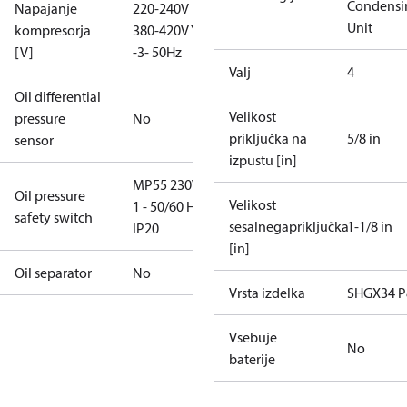
Condensi
Napajanje
220-240V D /
Unit
kompresorja
380-420V Y
[V]
-3- 50Hz
Valj
4
Oil differential
Velikost
pressure
No
priključka na
5/8 in
sensor
izpustu [in]
MP55 230V -
Oil pressure
Velikost
1 - 50/60 Hz,
safety switch
sesalnegapriključka
1-1/8 in
IP20
[in]
Oil separator
No
Vrsta izdelka
SHGX34 
Vsebuje
No
baterije