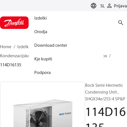
LANGUAGE
SL
Prijava
Izdelki
Orodja
Download center
Home
Izdelki
Climate Solutions za hlajenje
Kondenzacijske enote
BOCK plusbox
BOCK plusbox
Kje kupiti
114D16135
Podpora
Bock Semi-Hermetic
Condensing Unit ,
SHGX34e/255-4 SP&P
114D16