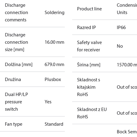
Discharge
Condensi
Product line
connection
Soldering
Units
comments
Razred IP
IP66
Discharge
connection
16.00 mm
Safety valve
No
size [mm]
for receiver
Dolžina [mm]
679.0 mm
Širina [mm]
1570.00 
Družina
Plusbox
Skladnost s
kitajskim
Out of sc
Dual HP/LP
RoHS
pressure
Yes
switch
Skladnost z EU
Out of sc
RoHS
Fan type
Standard
Bock Sem