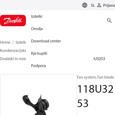
LANGUAGE
SL
Prijava
Izdelki
Orodja
Download center
Home
Izdelki
Climate Solutions za hlajenje
Kondenzacijske enote
Kje kupiti
Dodatki in rezervni deli za kondenzacijske enote
118U3253
Podpora
Fan system, Fan blade
118U32
53