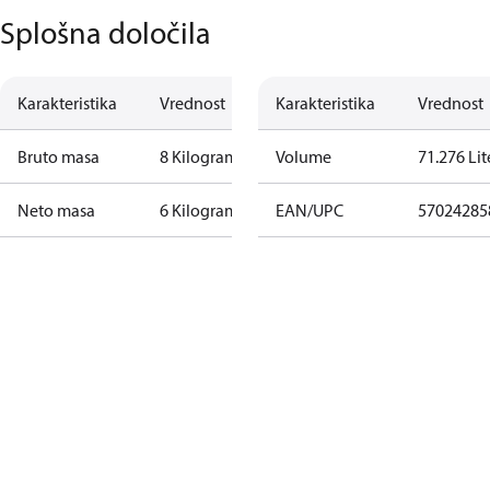
Splošna določila
Karakteristika
Vrednost
Karakteristika
Vrednost
Bruto masa
8 Kilogram
Volume
71.276 Lit
Neto masa
6 Kilogram
EAN/UPC
57024285