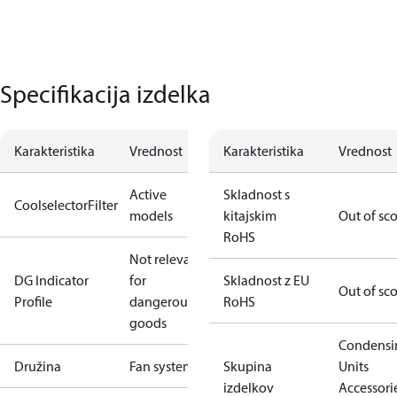
Specifikacija izdelka
Karakteristika
Vrednost
Karakteristika
Vrednost
Active
Skladnost s
CoolselectorFilter
models
kitajskim
Out of sc
RoHS
Not relevant
DG Indicator
for
Skladnost z EU
Out of sc
Profile
dangerous
RoHS
goods
Condensi
Družina
Fan system
Skupina
Units
izdelkov
Accessori