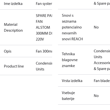
& Spare p
Ime izdelka
Fan system
Snovi s
SPARE PART,
seznama
FAN
Material
potencialno
No
ALSTOM
Description
nevarnih
300MM DIA
snovi REACH
220V
Condensi
Opis
Fan 300mm
Tehnika
Units
blagovne
Accessori
Condensing
znamke
Product line
& Spare p
Units
Vrsta izdelka
Fan blade
Vsebuje
No
baterije