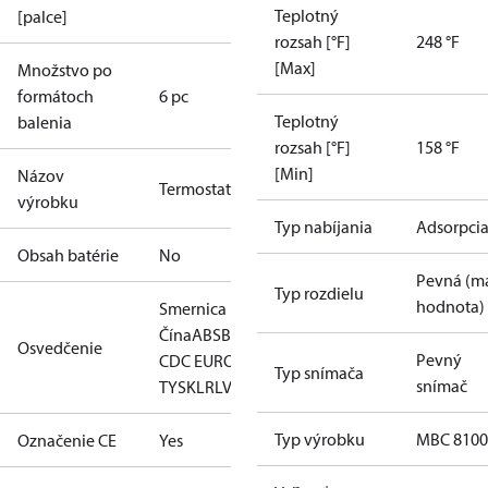
Teplotný
[palce]
rozsah [°F]
248 °F
[Max]
Množstvo po
formátoch
6 pc
Teplotný
balenia
rozsah [°F]
158 °F
[Min]
Názov
Termostat
výrobku
Typ nabíjania
Adsorpci
Obsah batérie
No
Pevná (m
Typ rozdielu
hodnota)
Smernica RoHS
Čína
ABS
BV
CCC
CCS
CE
DNV
EAC
GL
KRS
LLC
Osvedčenie
Pevný
CDC EURO-
Typ snímača
snímač
TYSK
LR
LVD
NKK
RINA
RMRS
RoHS
TYSK
Typ výrobku
MBC 8100
Označenie CE
Yes