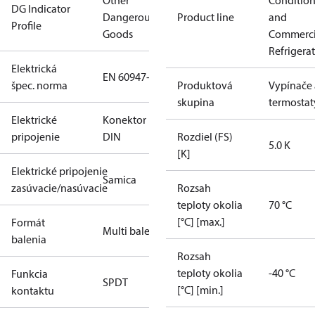
Other
Conditio
DG Indicator
Dangerous
Product line
and
Profile
Goods
Commerci
Refrigera
Elektrická
EN 60947-5
špec. norma
Produktová
Vypínače 
skupina
termostat
Elektrické
Konektor
pripojenie
DIN
Rozdiel (FS)
5.0 K
[K]
Elektrické pripojenie
Samica
zasúvacie/nasúvacie
Rozsah
teploty okolia
70 °C
[°C] [max.]
Formát
Multi balenie
balenia
Rozsah
teploty okolia
-40 °C
Funkcia
SPDT
[°C] [min.]
kontaktu