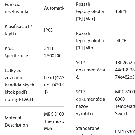
Rozsah
Funkcia
Automatický
teploty okolia
158 °F
resetovania
[°F] [Max]
Klasifikácia IP
IP65
Rozsah
krytia
teploty okolia
-40 °F
[°F] [Min]
Kľúč
2411-
špecifikácie
2A00200
SCIP
18ff26a2-
dokumentácia
44c1-8f28
Látky zo
č.
74e482b3
zoznamu
Lead (CAS
kandidátskych
no. 7439-92-
SCIP
MBC 8100
látok podľa
1)
dokumentácia
8000
normy REACH
názov
Temperat
výrobku
Switch
MBC 8100
Material
Thermostat
Description
Štandardné
M/6
EN 17530