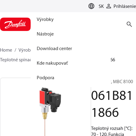
LANGUAGE
SK
Prihlásenie
Výrobky
Nástroje
Download center
Home
Výrobky
Sensing solutions
Spínače
Teplotné spínače
MBC 8000 / MBC 8100
061B811866
Kde nakupovať
Podpora
Termostat, MBC 8100
061B81
1866
Teplotný rozsah [°C]:
70 - 120, Funkcia