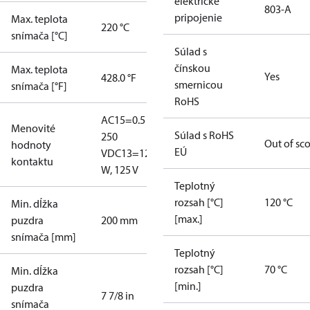
elektrické
803-A
pripojenie
Max. teplota
220 °C
snímača [°C]
Súlad s
čínskou
Max. teplota
Yes
428.0 °F
smernicou
snímača [°F]
RoHS
AC15=0.5 A,
Menovité
Súlad s RoHS
250
Out of sc
hodnoty
EÚ
V
DC13=12
kontaktu
W, 125 V
Teplotný
rozsah [°C]
120 °C
Min. dĺžka
[max.]
puzdra
200 mm
snímača [mm]
Teplotný
rozsah [°C]
70 °C
Min. dĺžka
[min.]
puzdra
7 7/8 in
snímača