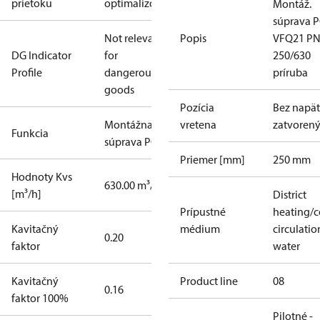
prietoku
optimalizovaná
Montáž.
súprava P
Not relevant
Popis
VFQ21 P
DG Indicator
for
250/630
Profile
dangerous
príruba
goods
Pozícia
Bez napät
Montážna
vretena
zatvoren
Funkcia
súprava PCV
Priemer [mm]
250 mm
Hodnoty Kvs
630.00 m³/h
[m³/h]
District
Prípustné
heating/c
Kavitačný
médium
circulatio
0.20
faktor
water
Kavitačný
Product line
08
0.16
faktor 100%
Pilotné -