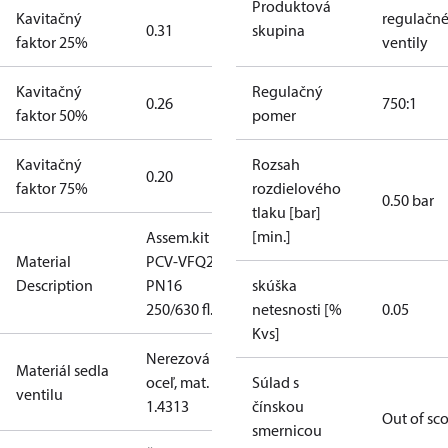
Produktová
Kavitačný
regulačn
0.31
skupina
faktor 25%
ventily
Kavitačný
Regulačný
0.26
750:1
faktor 50%
pomer
Kavitačný
Rozsah
0.20
faktor 75%
rozdielového
0.50 bar
tlaku [bar]
[min.]
Assem.kit
Material
PCV-VFQ21
Description
PN16
skúška
250/630 fl.
netesnosti [%
0.05
Kvs]
Nerezová
Materiál sedla
oceľ, mat. č.
Súlad s
ventilu
1.4313
čínskou
Out of sc
smernicou