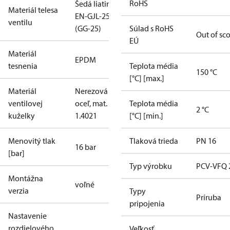
RoHS
Šedá liatina
Materiál telesa
EN-GJL-250
ventilu
(GG-25)
Súlad s RoHS
Out of sc
EÚ
Materiál
EPDM
tesnenia
Teplota média
150 °C
[°C] [max.]
Materiál
Nerezová
ventilovej
oceľ, mat. č.
Teplota média
2 °C
kuželky
1.4021
[°C] [min.]
Menovitý tlak
Tlaková trieda
PN 16
16 bar
[bar]
Typ výrobku
PCV-VFQ 
Montážna
voľné
verzia
Typy
Príruba
pripojenia
Nastavenie
rozdielového
Veľkosť