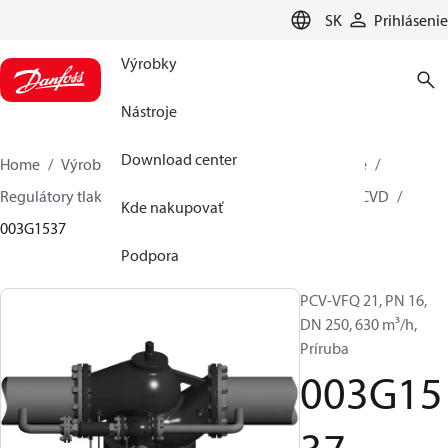
LANGUAGE
SK
Prihlásenie
Výrobky
Nástroje
Download center
Home
Výrobky
Climate Solutions pre vykurovanie
Regulátory tlaku a prietoku
Pilot control valves
PCVD
Kde nakupovať
003G1537
Podpora
PCV-VFQ 21, PN 16,
DN 250, 630 m³/h,
Príruba
003G15