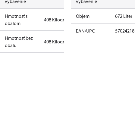
vybavenie
vybavenie
Hmotnosť s
Objem
672 Liter
408 Kilogram
obalom
EAN/UPC
57024218
Hmotnosť bez
408 Kilogram
obalu