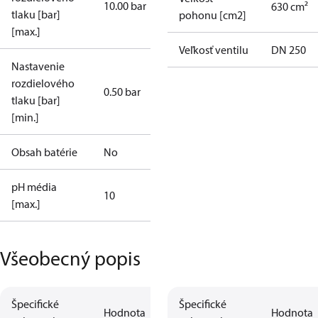
10.00 bar
630 cm²
tlaku [bar]
pohonu [cm2]
[max.]
Veľkosť ventilu
DN 250
Nastavenie
rozdielového
0.50 bar
tlaku [bar]
[min.]
Obsah batérie
No
pH média
10
[max.]
Všeobecný popis
Špecifické
Špecifické
Hodnota
Hodnota