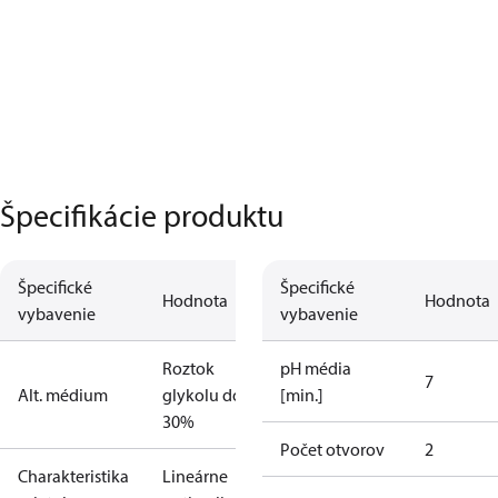
Špecifikácie produktu
Špecifické
Špecifické
Hodnota
Hodnota
vybavenie
vybavenie
Roztok
pH média
7
Alt. médium
glykolu do
[min.]
30%
Počet otvorov
2
Charakteristika
Lineárne