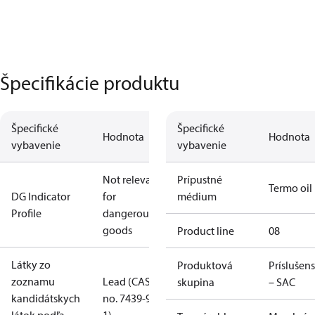
Špecifikácie produktu
Špecifické
Špecifické
Hodnota
Hodnota
vybavenie
vybavenie
Not relevant
Prípustné
Termo oil
DG Indicator
for
médium
Profile
dangerous
goods
Product line
08
Látky zo
Produktová
Príslušen
zoznamu
Lead (CAS
skupina
– SAC
kandidátskych
no. 7439-92-