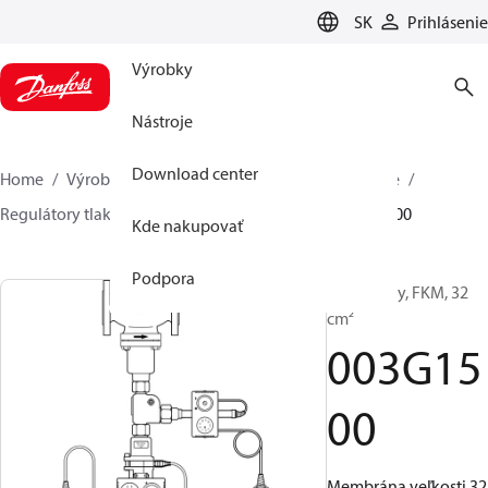
LANGUAGE
SK
Prihlásenie
Výrobky
Nástroje
Download center
Home
Výrobky
Climate Solutions pre vykurovanie
Regulátory tlaku a prietoku
Príslušenstvo
003G1500
Kde nakupovať
Podpora
Membrány, FKM, 32
cm²
003G15
00
Membrána veľkosti 32