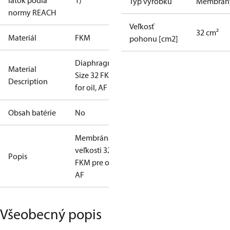
látok podľa
1)
Typ výrobku
Membrán
normy REACH
Veľkosť
32 cm²
Materiál
FKM
pohonu [cm2]
Diaphragm
Material
Size 32 FKM
Description
for oil, AF
Obsah batérie
No
Membrána
veľkosti 32
Popis
FKM pre olej,
AF
Všeobecný popis