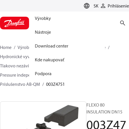
LANGUAGE
SK
Prihlásenie
Výrobky
Nástroje
Download center
Home
Výrobky
Climate Solutions pre vykurovanie
Hydronické vyváženie sústavy
Kde nakupovať
Tlakovo nezávislé vyvažovacie a regulačné ventily
Podpora
Pressure independent control valves (PICV)
Príslušenstvo AB-QM
003Z4751
FLEXO 80
INSULATION DN15
003Z47