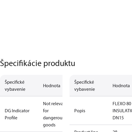
Špecifikácie produktu
Špecifické
Špecifické
Hodnota
Hodnota
vybavenie
vybavenie
Not relevant
FLEXO 80
DG Indicator
for
Popis
INSULAT
Profile
dangerous
DN15
goods