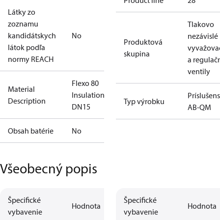
Product line
28
Látky zo
zoznamu
Tlakovo
kandidátskych
No
nezávislé
Produktová
látok podľa
vyvažova
skupina
normy REACH
a regulač
ventily
Flexo 80
Material
Insulation
Príslušen
Description
Typ výrobku
DN15
AB-QM
Obsah batérie
No
Všeobecný popis
Špecifické
Špecifické
Hodnota
Hodnota
vybavenie
vybavenie