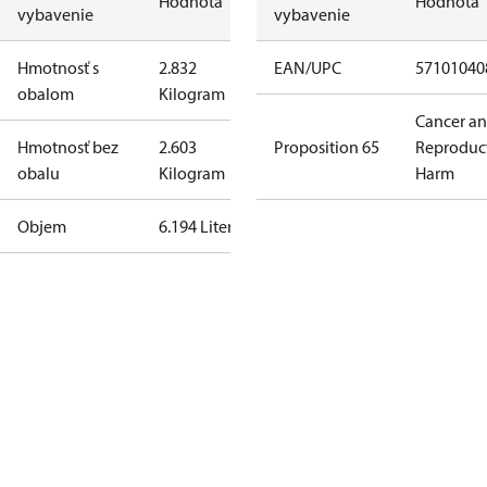
Hodnota
Hodnota
vybavenie
vybavenie
Hmotnosť s
2.832
EAN/UPC
57101040
obalom
Kilogram
Cancer a
Hmotnosť bez
2.603
Proposition 65
Reproduc
obalu
Kilogram
Harm
Objem
6.194 Liter