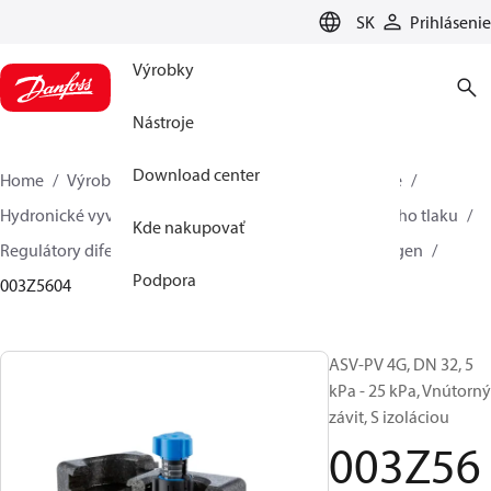
LANGUAGE
SK
Prihlásenie
Výrobky
Nástroje
Download center
Home
Výrobky
Climate Solutions pre vykurovanie
Hydronické vyváženie sústavy
Regulátor diferenčného tlaku
Kde nakupovať
Regulátory diferenčného tlaku
ASV-PV
ASV-PV 4 gen
Podpora
003Z5604
ASV-PV 4G, DN 32, 5
kPa - 25 kPa, Vnútorný
závit, S izoláciou
003Z56