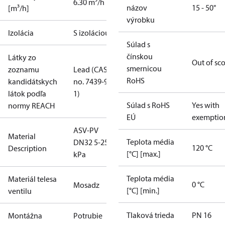
6.30 m³/h
názov
15 - 50"
[m³/h]
výrobku
Izolácia
S izoláciou
Súlad s
čínskou
Látky zo
Out of sc
smernicou
zoznamu
Lead (CAS
RoHS
kandidátskych
no. 7439-92-
látok podľa
1)
Súlad s RoHS
Yes with
normy REACH
EÚ
exemptio
ASV-PV
Material
Teplota média
DN32 5-25
120 °C
Description
[°C] [max.]
kPa
Teplota média
Materiál telesa
0 °C
Mosadz
[°C] [min.]
ventilu
Tlaková trieda
PN 16
Montážna
Potrubie