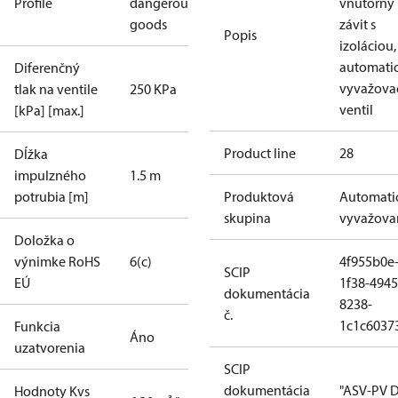
Profile
dangerous
vnútorný
goods
závit s
Popis
izoláciou,
automati
Diferenčný
vyvažova
tlak na ventile
250 KPa
ventil
[kPa] [max.]
Product line
28
Dĺžka
impulzného
1.5 m
potrubia [m]
Produktová
Automati
skupina
vyvažova
Doložka o
výnimke RoHS
6(c)
4f955b0e
SCIP
EÚ
1f38-4945
dokumentácia
8238-
č.
1c1c6037
Funkcia
Áno
uzatvorenia
SCIP
dokumentácia
"ASV-PV 
Hodnoty Kvs