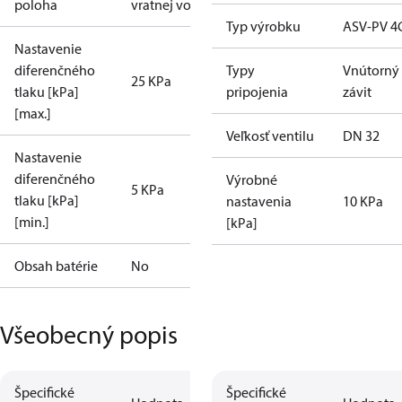
poloha
vratnej vody
Typ výrobku
ASV-PV 4
Nastavenie
diferenčného
Typy
Vnútorný
25 KPa
tlaku [kPa]
pripojenia
závit
[max.]
Veľkosť ventilu
DN 32
Nastavenie
diferenčného
Výrobné
5 KPa
tlaku [kPa]
nastavenia
10 KPa
[min.]
[kPa]
Obsah batérie
No
Všeobecný popis
Špecifické
Špecifické