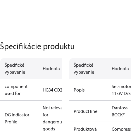
Špecifikácie produktu
Špecifické
Špecifické
Hodnota
Hodnota
vybavenie
vybavenie
component
Set-moto
HG34 CO2 T
Popis
used for
11kW D/S
Not relevant
Danfoss
Product line
DG Indicator
for
BOCK®
Profile
dangerous
goods
Produktová
Compress