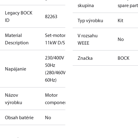
skupina
spare part
Legacy BOCK
82263
ID
Typ výrobku
Kit
Material
Set-motor
V rozsahu
No
Description
11kW D/S
WEEE
230/400V
Značka
BOCK
50Hz
Napájanie
(280/460V
60Hz)
Názov
Motor
výrobku
component
Obsah batérie
No