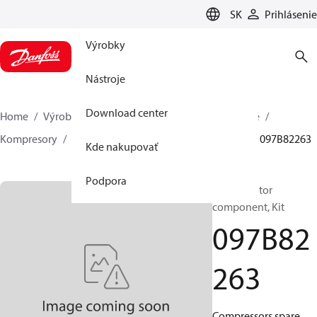
LANGUAGE
SK
Prihlásenie
Výrobky
Nástroje
Download center
Home
Výrobky
Climate Solutions pre vykurovanie
Kompresory
BOCK náhradné diely a príslušenstvo
097B82263
Kde nakupovať
Podpora
BOCK, Motor
component, Kit
097B82
263
Compressors spare