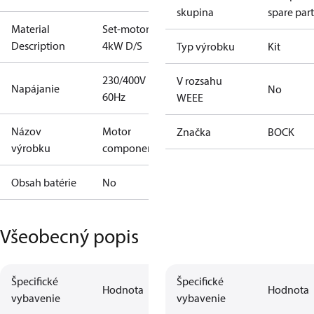
skupina
spare part
Material
Set-motor
Description
4kW D/S
Typ výrobku
Kit
230/400V
V rozsahu
Napájanie
No
60Hz
WEEE
Názov
Motor
Značka
BOCK
výrobku
component
Obsah batérie
No
Všeobecný popis
Špecifické
Špecifické
Hodnota
Hodnota
vybavenie
vybavenie