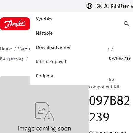
LANGUAGE
SK
Prihlásenie
Výrobky
Nástroje
Download center
Home
Výrobky
Climate Solutions pre vykurovanie
Kompresory
BOCK náhradné diely a príslušenstvo
097B82239
Kde nakupovať
Podpora
BOCK, Motor
component, Kit
097B82
239
Compressors spare