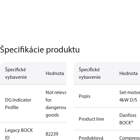
Špecifikácie produktu
Špecifické
Špecifické
Hodnota
Hodnota
vybavenie
vybavenie
Not relevant
Set-moto
Popis
DG Indicator
for
4kW D/S
Profile
dangerous
goods
Danfoss
Product line
BOCK®
Legacy BOCK
82239
ID
Produktová
Compress