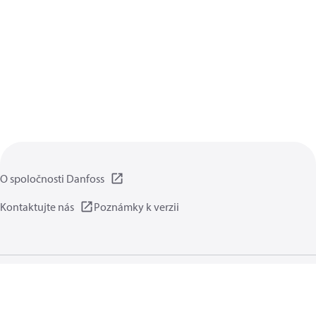
O spoločnosti Danfoss
Kontaktujte nás
Poznámky k verzii
Zásady ochrany súkromia
Podmienky používania
Všeobecná časť
Cookies