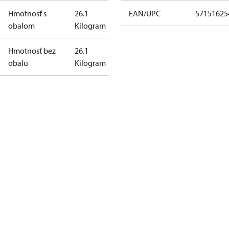
Hmotnosť s
26.1
EAN/UPC
57151625
obalom
Kilogram
Hmotnosť bez
26.1
obalu
Kilogram