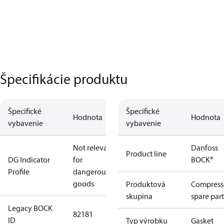
Špecifikácie produktu
Špecifické
Špecifické
Hodnota
Hodnota
vybavenie
vybavenie
Not relevant
Danfoss
Product line
DG Indicator
for
BOCK®
Profile
dangerous
goods
Produktová
Compress
skupina
spare part
Legacy BOCK
82181
ID
Typ výrobku
Gasket