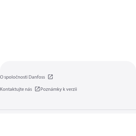
O spoločnosti Danfoss
Kontaktujte nás
Poznámky k verzii
Zásady ochrany súkromia
Podmienky používania
Všeobecná časť
Cookies