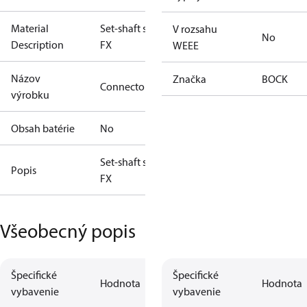
Material
Set-shaft seal
V rozsahu
No
Description
FX
WEEE
Názov
Značka
BOCK
Connector
výrobku
Obsah batérie
No
Set-shaft seal
Popis
FX
Všeobecný popis
Špecifické
Špecifické
Hodnota
Hodnota
vybavenie
vybavenie