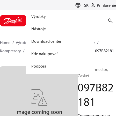
LANGUAGE
SK
Prihlásenie
Výrobky
Nástroje
Download center
Home
Výrobky
Climate Solutions pre vykurovanie
Kompresory
BOCK náhradné diely a príslušenstvo
097B82181
Kde nakupovať
Podpora
BOCK, Connector,
Gasket
097B82
181
Compressors spare