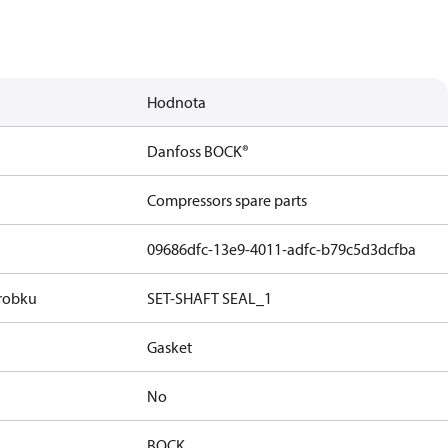
Hodnota
Danfoss BOCK®
Compressors spare parts
09686dfc-13e9-4011-adfc-b79c5d3dcfba
robku
SET-SHAFT SEAL_1
Gasket
No
BOCK