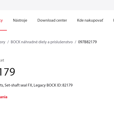
ky
Nástroje
Download center
Kde nakupovať
ory
BOCK náhradné diely a príslušenstvo
097B82179
ket
179
s, Set-shaft seal FX, Legacy BOCK ID: 82179
ania