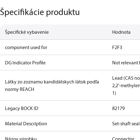
Špecifikácie produktu
Špecifické vybavenie
Hodnota
component used for
F2
F3
DG Indicator Profile
Not relevant
Lead (CAS no
Látky zo zoznamu kandidátskych látok podľa
2,2'-methylen
normy REACH
1)
Legacy BOCK ID
82179
Material Description
Set-shaft sea
Názov výrobku
Connector