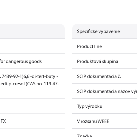
Špecifické vybavenie
Product line
 for dangerous goods
Produktová skupina
. 7439-92-1)
6,6'-di-tert-butyl-
SCIP dokumentácia č.
edi-p-cresol (CAS no. 119-47-
SCIP dokumentácia názov vý
Typ výrobku
l FX
V rozsahu WEEE
Značka