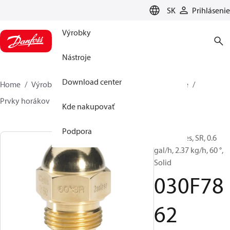
LANGUAGE
SK
Prihlásenie
Výrobky
Nástroje
Download center
Home
Výrobky
Climate Solutions pre vykurovanie
Prvky horákov
Olejové dýzy
HR/SR
030F7862
Kde nakupovať
Podpora
Oil Nozzles, SR, 0.6
gal/h, 2.37 kg/h, 60 °,
Solid
030F78
62