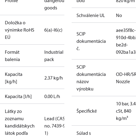
Profile
dangerous
bod
820 kg/m
goods
Schválenie UL
No
Doložka o
výnimke RoHS
6(a)-I
6(c)
aee35f8c-
SCIP
EÚ
910d-4bb
dokumentácia
be2d-
č.
Formát
Industrial
092ba1a3
balenia
pack
SCIP
Kapacita
dokumentácia
OD-HR/S
2.37 kg/h
[kg/h]
názov
Nozzle
výrobku
Kapacita [l/h]
0.00 L/h
10 bar, 3.4
Špecifické
cSt, 840
Látky zo
kg/m³
zoznamu
Lead (CAS
kandidátskych
no. 7439-92-
látok podľa
1)
Súlad s