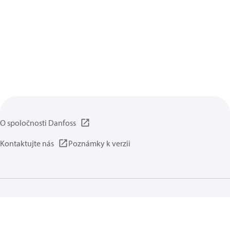
O spoločnosti Danfoss
Kontaktujte nás
Poznámky k verzii
Zásady ochrany súkromia
Podmienky používania
Všeobecná časť
Cookies