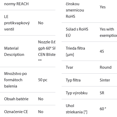
normy REACH
čínskou
Yes
smernicou
RoHS
LE
protikvapkový
No
ventil
Súlad s RoHS
Yes with
EÚ
exemptio
Nozzle 0.60
Material
gph 60° SR
Trieda filtra
45
Description
CEN Blister
[µm]
**
Tvar
Round
Množstvo po
formátoch
50 pc
Typ filtra
Sinter
balenia
Typ výrobku
SR
Obsah batérie
No
Uhol
60 °
Označenie CE
No
striekania [°]