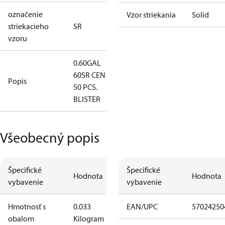
označenie
Vzor striekania
Solid
striekacieho
SR
vzoru
0.60GAL
60SR CEN -
Popis
50 PCS.
BLISTER
Všeobecný popis
Špecifické
Špecifické
Hodnota
Hodnota
vybavenie
vybavenie
Hmotnosť s
0.033
EAN/UPC
57024250
obalom
Kilogram