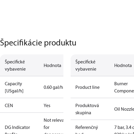
Špecifikácie produktu
Špecifické
Špecifické
Hodnota
Hodnota
vybavenie
vybavenie
Capacity
Burner
0.60 gal/h
Product line
[USgal/h]
Compone
CEN
Yes
Produktová
Oil Nozzl
skupina
Not relevant
DG Indicator
for
Referenčný
7 bar, 3.4 