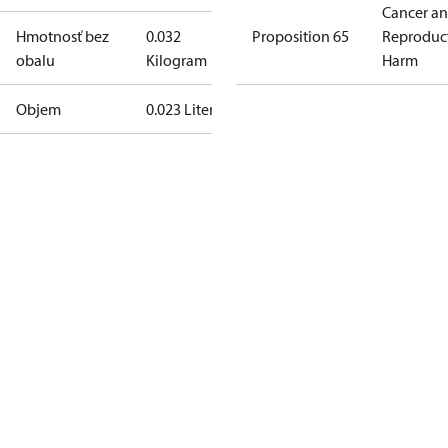
Cancer a
Hmotnosť bez
0.032
Proposition 65
Reproduc
obalu
Kilogram
Harm
Objem
0.023 Liter