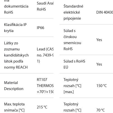
Iná
Saudi Arabia
dokumentácia
Štandardné
RoHS
RoHS
elektrické
DIN 4043
pripojenie
Klasifikácia IP
IP66
krytia
Súlad s
čínskou
Yes
smernicou
Látky zo
RoHS
zoznamu
Lead (CAS
kandidátskych
no. 7439-92-
látok podľa
1)
Súlad s RoHS
Yes
normy REACH
EÚ
RT107
Teplotný
Material
THERMOSTAT
rozsah [°C]
150 °C
Description
+70°/+150°
[max.]
Max. teplota
Teplotný
215 °C
snímača [°C]
rozsah [°C]
70 °C