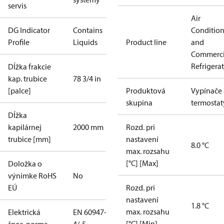
servis
Air
DG Indicator
Contains
Conditio
Profile
Liquids
Product line
and
Commerci
Refrigera
Dĺžka frakcie
kap. trubice
78 3/4 in
[palce]
Produktová
Vypínače 
skupina
termostat
Dĺžka
kapilárnej
2000 mm
Rozd. pri
trubice [mm]
nastavení
8.0 °C
max. rozsahu
[°C] [Max]
Doložka o
výnimke RoHS
No
EÚ
Rozd. pri
nastavení
1.8 °C
max. rozsahu
Elektrická
EN 60947-
[°C] [Min]