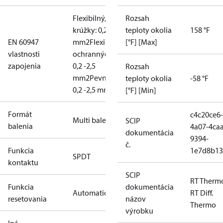
Flexibilný, ochranné
Rozsah
krúžky: 0,2 - 1,5
teploty okolia
158 °F
EN 60947
mm2
Flexibilný, bez
[°F] [Max]
vlastnosti
ochranných krúžkov
zapojenia
0,2 -2,5
Rozsah
mm2
Pevné/spletené:
teploty okolia
-58 °F
0,2 -2,5 mm2
[°F] [Min]
Formát
c4c20ce6-
Multi balenie
SCIP
balenia
4a07-4caa
dokumentácia
9394-
č.
Funkcia
1e7d8b13
SPDT
kontaktu
SCIP
RT Therm
Funkcia
dokumentácia
Automatický
RT Diff.
resetovania
názov
Thermo
výrobku