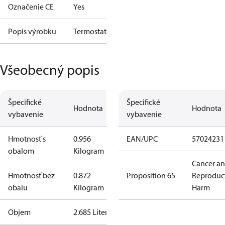
Označenie CE
Yes
Popis výrobku
Termostat
Všeobecný popis
Špecifické
Špecifické
Hodnota
Hodnota
vybavenie
vybavenie
Hmotnosť s
0.956
EAN/UPC
57024231
obalom
Kilogram
Cancer a
Hmotnosť bez
0.872
Proposition 65
Reproduc
obalu
Kilogram
Harm
Objem
2.685 Liter