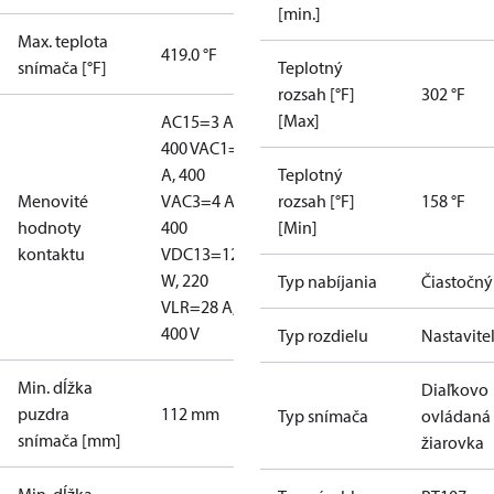
[min.]
Max. teplota
419.0 °F
snímača [°F]
Teplotný
rozsah [°F]
302 °F
[Max]
AC15=3 A,
400 V
AC1=10
A, 400
Teplotný
Menovité
V
AC3=4 A,
rozsah [°F]
158 °F
hodnoty
400
[Min]
kontaktu
V
DC13=12
W, 220
Typ nabíjania
Čiastočný
V
LR=28 A,
400 V
Typ rozdielu
Nastavite
Min. dĺžka
Diaľkovo
puzdra
112 mm
Typ snímača
ovládaná
snímača [mm]
žiarovka