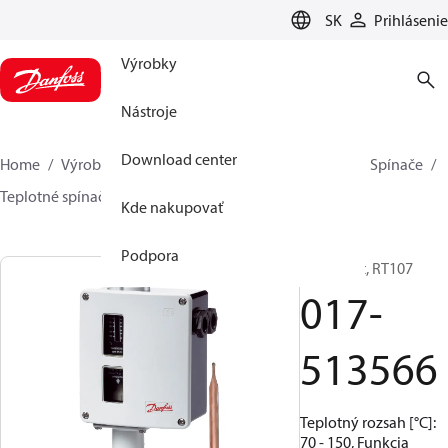
LANGUAGE
SK
Prihlásenie
Výrobky
Nástroje
Download center
Home
Výrobky
Climate Solutions pre chladenie
Spínače
Teplotné spínače
RT
017-513566
Kde nakupovať
Podpora
Termostat, RT107
017-
513566
Teplotný rozsah [°C]:
70 - 150, Funkcia