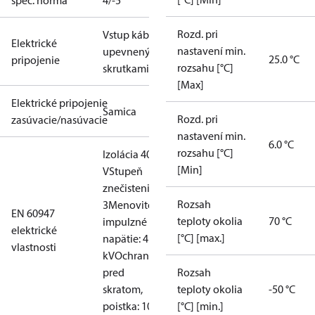
špec. norma
4/-5
Rozd. pri
Vstup kábla
Elektrické
nastavení min.
upevnený
25.0 °C
pripojenie
rozsahu [°C]
skrutkami
[Max]
Elektrické pripojenie
Samica
Rozd. pri
zasúvacie/nasúvacie
nastavení min.
6.0 °C
rozsahu [°C]
Izolácia 400
[Min]
V
Stupeň
znečistenia:
Rozsah
3
Menovité
EN 60947
teploty okolia
70 °C
impulzné
elektrické
[°C] [max.]
napätie: 4
vlastnosti
kV
Ochrana
pred
Rozsah
skratom,
teploty okolia
-50 °C
poistka: 10A
[°C] [min.]