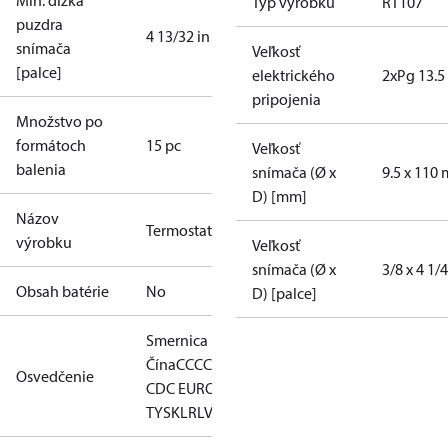
Min. dĺžka
Typ výrobku
RT107
puzdra
4 13/32 in
snímača
Veľkosť
[palce]
elektrického
2xPg 13.5
pripojenia
Množstvo po
formátoch
15 pc
Veľkosť
balenia
snímača (Ø x
9.5 x 110
D) [mm]
Názov
Termostat
výrobku
Veľkosť
snímača (Ø x
3/8 x 4 1/4
Obsah batérie
No
D) [palce]
Smernica RoHS
Čína
CCC
CE
CMIM
DNV
EAC
GL
KR
LLC
Osvedčenie
CDC EURO-
TYSK
LR
LVD
NKK
RMRS
RoHS
TYSK