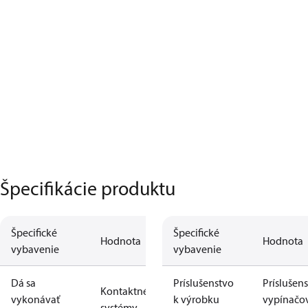
Špecifikácie produktu
Špecifické
Špecifické
Hodnota
Hodnota
vybavenie
vybavenie
Dá sa
Príslušenstvo
Príslušen
Kontaktné
vykonávať
k výrobku
vypínačo
systémy