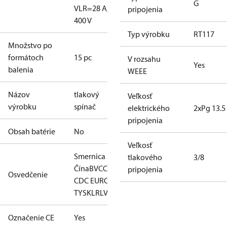
G
V
LR=28 A,
pripojenia
400 V
Typ výrobku
RT117
Množstvo po
formátoch
15 pc
V rozsahu
Yes
balenia
WEEE
Názov
tlakový
Veľkosť
výrobku
spínač
elektrického
2xPg 13.5
pripojenia
Obsah batérie
No
Veľkosť
Smernica RoHS
tlakového
3/8
Čína
BV
CCC
CE
CMIM
DNV
EAC
GL
KR
LLC
pripojenia
Osvedčenie
CDC EURO-
TYSK
LR
LVD
NKK
RINA
RMRS
RoHS
TYSK
Označenie CE
Yes