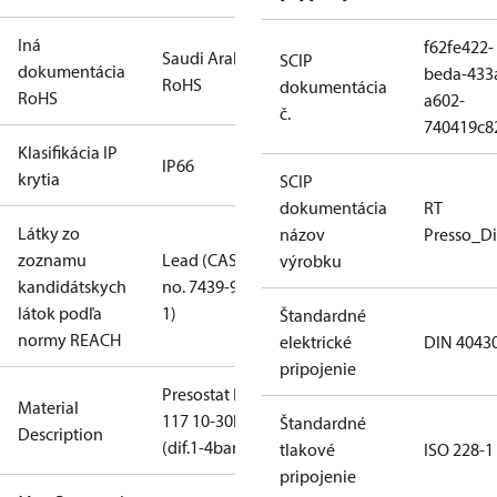
Iná
f62fe422-
Saudi Arabia
SCIP
dokumentácia
beda-433
RoHS
dokumentácia
RoHS
a602-
č.
740419c8
Klasifikácia IP
IP66
krytia
SCIP
dokumentácia
RT
Látky zo
názov
Presso_Di
zoznamu
Lead (CAS
výrobku
kandidátskych
no. 7439-92-
látok podľa
1)
Štandardné
normy REACH
elektrické
DIN 4043
pripojenie
Presostat RT
Material
117 10-30bar
Štandardné
Description
(dif.1-4bar)
tlakové
ISO 228-1
pripojenie