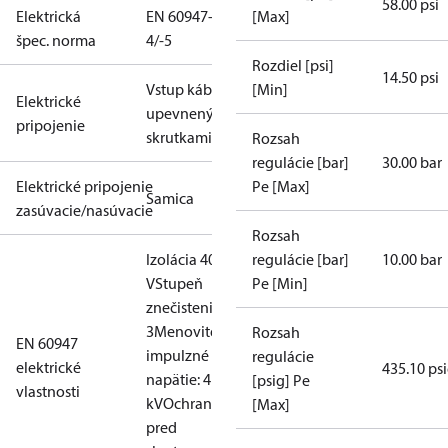
58.00 psi
Elektrická
EN 60947-
[Max]
špec. norma
4/-5
Rozdiel [psi]
14.50 psi
Vstup kábla
[Min]
Elektrické
upevnený
pripojenie
skrutkami
Rozsah
regulácie [bar]
30.00 bar
Elektrické pripojenie
Pe [Max]
Samica
zasúvacie/nasúvacie
Rozsah
Izolácia 400
regulácie [bar]
10.00 bar
V
Stupeň
Pe [Min]
znečistenia:
3
Menovité
Rozsah
EN 60947
impulzné
regulácie
elektrické
435.10 ps
napätie: 4
[psig] Pe
vlastnosti
kV
Ochrana
[Max]
pred