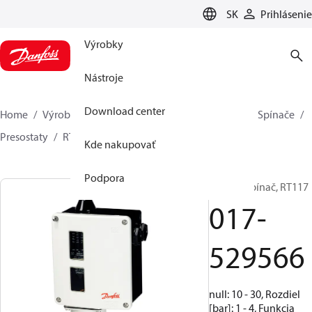
LANGUAGE
SK
Prihlásenie
Výrobky
Nástroje
Download center
Home
Výrobky
Climate Solutions pre chladenie
Spínače
Presostaty
RT
017-529566
Kde nakupovať
Podpora
tlakový spínač, RT117
017-
529566
null: 10 - 30, Rozdiel
[bar]: 1 - 4, Funkcia