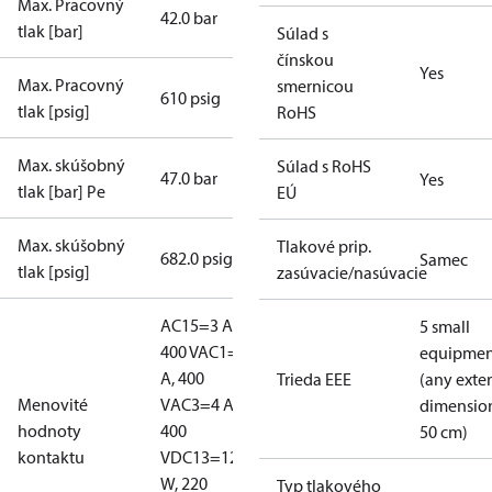
Max. Pracovný
42.0 bar
tlak [bar]
Súlad s
čínskou
Yes
Max. Pracovný
smernicou
610 psig
tlak [psig]
RoHS
Max. skúšobný
Súlad s RoHS
47.0 bar
Yes
tlak [bar] Pe
EÚ
Max. skúšobný
Tlakové prip.
682.0 psig
Samec
tlak [psig]
zasúvacie/nasúvacie
AC15=3 A,
5 small
400 V
AC1=10
equipmen
A, 400
Trieda EEE
(any exte
Menovité
V
AC3=4 A,
dimensio
hodnoty
400
50 cm)
kontaktu
V
DC13=12
W, 220
Typ tlakového