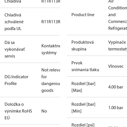
Chladivá
R11
R113
R12
R124
R134a
R22
R404A
R407A
Air
R407
Conditio
Product line
and
Chladivá
Commerci
schválené
R11
R113
R12
R124
R134a
R22
R404A
R407A
R407
Refrigera
podľa UL
Produktová
Vypínače 
Dá sa
Kontaktné
skupina
termostat
vykonávať
systémy
servis
Prvok
Vlnovec
snímania tlaku
Not relevant
DG Indicator
for
Profile
dangerous
Rozdiel [bar]
4.00 bar
goods
[Max]
Doložka o
Rozdiel [bar]
1.00 bar
výnimke RoHS
No
[Min]
EÚ
Rozdiel [psi]