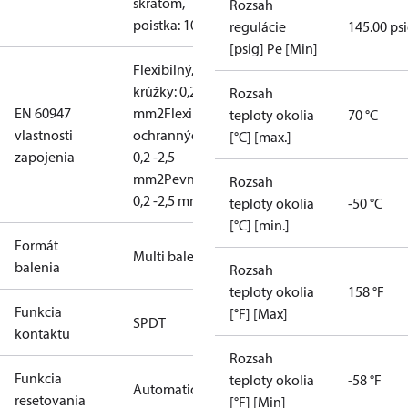
skratom,
Rozsah
poistka: 10A
regulácie
145.00 ps
[psig] Pe [Min]
Flexibilný, ochranné
krúžky: 0,2 - 1,5
Rozsah
EN 60947
mm2
Flexibilný, bez
teploty okolia
70 °C
vlastnosti
ochranných krúžkov
[°C] [max.]
zapojenia
0,2 -2,5
mm2
Pevné/spletené:
Rozsah
0,2 -2,5 mm2
teploty okolia
-50 °C
[°C] [min.]
Formát
Multi balenie
balenia
Rozsah
teploty okolia
158 °F
Funkcia
[°F] [Max]
SPDT
kontaktu
Rozsah
Funkcia
teploty okolia
-58 °F
Automatický
resetovania
[°F] [Min]