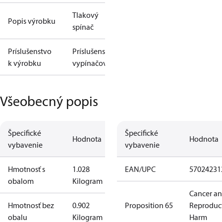
Tlakový
Popis výrobku
spínač
Príslušenstvo
Príslušenstvo
k výrobku
vypínačov
Všeobecný popis
Špecifické
Špecifické
Hodnota
Hodnota
vybavenie
vybavenie
Hmotnosť s
1.028
EAN/UPC
57024231
obalom
Kilogram
Cancer a
Hmotnosť bez
0.902
Proposition 65
Reproduc
obalu
Kilogram
Harm