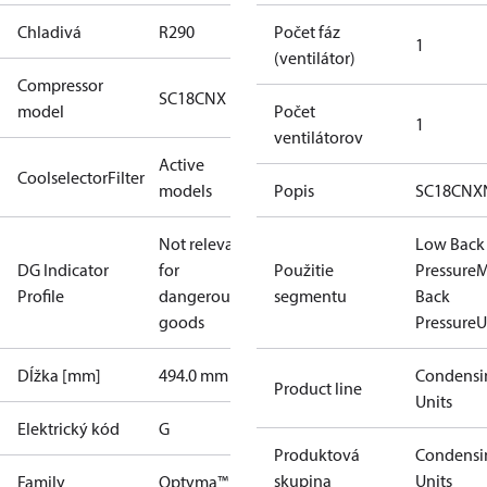
Chladivá
R290
Počet fáz
1
(ventilátor)
Compressor
SC18CNX
model
Počet
1
ventilátorov
Active
CoolselectorFilter
models
Popis
SC18CNX
Not relevant
Low Back
DG Indicator
for
Použitie
Pressure
M
Profile
dangerous
segmentu
Back
goods
Pressure
U
Dĺžka [mm]
494.0 mm
Condensi
Product line
Units
Elektrický kód
G
Produktová
Condensi
skupina
Units
Family
Optyma™