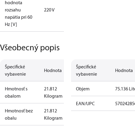
hodnota
rozsahu
220 V
napätia pri 60
Hz [V]
Všeobecný popis
Špecifické
Špecifické
Hodnota
Hodnota
vybavenie
vybavenie
Hmotnosť s
21.812
Objem
75.136 Lit
obalom
Kilogram
EAN/UPC
57024285
Hmotnosť bez
21.812
obalu
Kilogram