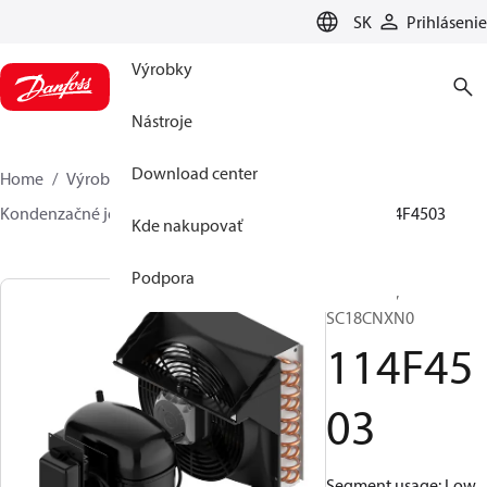
LANGUAGE
SK
Prihlásenie
Výrobky
Nástroje
Download center
Home
Výrobky
Climate Solutions pre chladenie
Kondenzačné jednotky
Optyma™
Optyma™
114F4503
Kde nakupovať
Podpora
Optyma™,
SC18CNXN0
114F45
03
Segment usage: Low