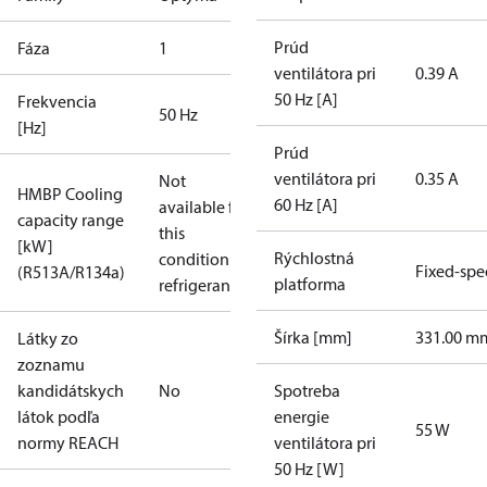
Prúd
Fáza
1
ventilátora pri
0.39 A
50 Hz [A]
Frekvencia
50 Hz
[Hz]
Prúd
ventilátora pri
0.35 A
Not
HMBP Cooling
60 Hz [A]
available for
capacity range
this
[kW]
Rýchlostná
condition /
Fixed-sp
(R513A/R134a)
platforma
refrigerant
Šírka [mm]
331.00 m
Látky zo
zoznamu
kandidátskych
No
Spotreba
látok podľa
energie
55 W
normy REACH
ventilátora pri
50 Hz [W]