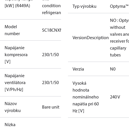
[kW] (R449A)
condition /
Typ výrobku
Optyma™
refrigerant
NO : Opt
Model
without
SC18CNXN0
number
valves an
VersionDescription
receiver f
Napájanie
capillary
kompresora
230/1/50
tubes
[V]
Verzia
N0
Napájanie
ventilátora
230/1/50
Vysoká
[V/Ph/Hz]
hodnota
nominálneho
240 V
Názov
napätia pri 60
Bare unit
výrobku
Hz [V]
Nízka