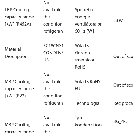
Not
LBP Cooling
available for
Spotreba
capacity range
this
energie
53 W
[kW] (R452A)
condition /
ventilátora pri
refrigerant
60 Hz [W]
SC18CNXN0
Súlad s
Material
CONDENS.
čínskou
Description
Out of sc
UNIT
smernicou
RoHS
Not
MBP Cooling
available for
Súlad s RoHS
Out of sc
capacity range
this
EÚ
[kW] (R22)
condition /
refrigerant
Technológia
Reciproca
Not
Typ
BG_4/5
MBP Cooling
available for
kondenzátora
capacity range
this