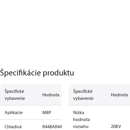
Špecifikácie produktu
Špecifické
Špecifické
Hodnota
Hodnota
vybavenie
vybavenie
Aplikácie
MBP
Nízka
hodnota
rozsahu
208 V
Chladivá
R448A
R449A
R134a
R404A
R452A