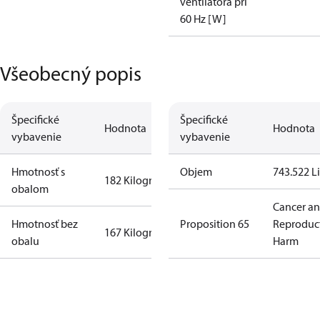
ventilátora pri
60 Hz [W]
Všeobecný popis
Špecifické
Špecifické
Hodnota
Hodnota
vybavenie
vybavenie
Hmotnosť s
Objem
743.522 Li
182 Kilogram
obalom
Cancer a
Hmotnosť bez
Proposition 65
Reproduc
167 Kilogram
obalu
Harm