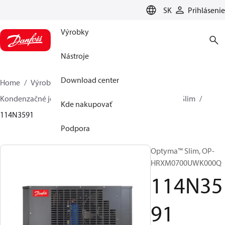
LANGUAGE
SK
Prihlásenie
Výrobky
Nástroje
Download center
Home
Výrobky
Climate Solutions pre chladenie
Kondenzačné jednotky
Optyma™ Slim
Optyma™ Slim
Kde nakupovať
114N3591
Podpora
Optyma™ Slim, OP-
HRXM0700UWK000Q
114N35
91