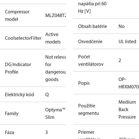
napätia pri 60
Hz [V]
Compressor
MLZ048T2A
model
Obsah batérie
No
Active
CoolselectorFilter
Osvedčenie
UL listed
models
Počet
Not relevant
2
ventilátorov
DG Indicator
for
Profile
dangerous
goods
OP-
Popis
HRXM070
Elektrický kód
Q
Medium
Použitie
Back
Optyma™
segmentu
Family
Pressure
Slim
Priemer
Fáza
3