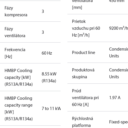
ventilátora
450 mm
[mm]
Fázy
3
kompresora
Prietok
vzduchu pri 60
9200 m³/
Fázy
3
Hz [m³/h]
ventilátora
Condensi
Frekvencia
Product line
60 Hz
Units
[Hz]
Produktová
Condensi
HMBP Cooling
8.55 kW
skupina
Units
capacity [kW]
(R134a)
(R513A/R134a)
Prúd
ventilátora pri
1.97 A
HMBP Cooling
60 Hz [A]
capacity range
7 to 11 kW
[kW]
Rýchlostná
(R513A/R134a)
Fixed-sp
platforma