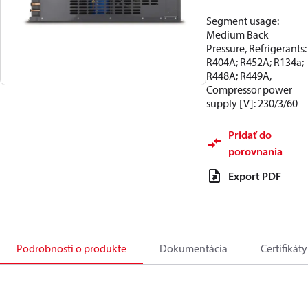
Segment usage:
Medium Back
Pressure, Refrigerants:
R404A; R452A; R134a;
R448A; R449A,
Compressor power
supply [V]: 230/3/60
Pridať do
porovnania
Export PDF
Podrobnosti o produkte
Dokumentácia
Certifikáty