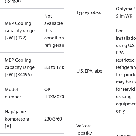
(R449A)
Optyma™
Typ výrobku
Not
Slim WK
MBP Cooling
available for
capacity range
this
For
[kW] (R22)
condition /
installati
refrigerant
using U.S.
EPA
MBP Cooling
restricted
capacity range
8.3 to 17 kW
refrigeran
U.S. EPA label
[kW] (R449A)
this prod
may be u
for servic
Model
OP-
existing
number
HRXM0700UWK000Q
equipmen
only
Napájanie
kompresora
230/3/60
Veľkosť
[V]
lopatky