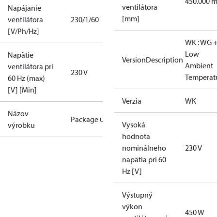
450.000 
ventilátora
Napájanie
[mm]
ventilátora
230/1/60
[V/Ph/Hz]
WK : WG 
Low
Napätie
VersionDescription
Ambient
ventilátora pri
230 V
Temperat
60 Hz (max)
[V] [Min]
Verzia
WK
Názov
Package unit
Vysoká
výrobku
hodnota
nominálneho
230 V
napätia pri 60
Hz [V]
Výstupný
výkon
450 W