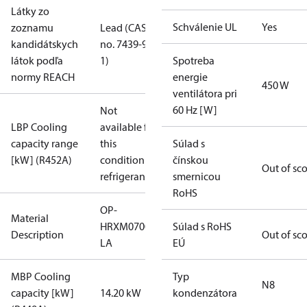
Látky zo
Schválenie UL
Yes
zoznamu
Lead (CAS
kandidátskych
no. 7439-92-
látok podľa
1)
Spotreba
normy REACH
energie
450 W
ventilátora pri
60 Hz [W]
Not
LBP Cooling
available for
capacity range
this
Súlad s
[kW] (R452A)
condition /
čínskou
Out of sc
refrigerant
smernicou
RoHS
OP-
Material
HRXM0700UWK000QMLZ048T2A
Súlad s RoHS
Description
Out of sc
LA
EÚ
MBP Cooling
Typ
N8
capacity [kW]
14.20 kW
kondenzátora